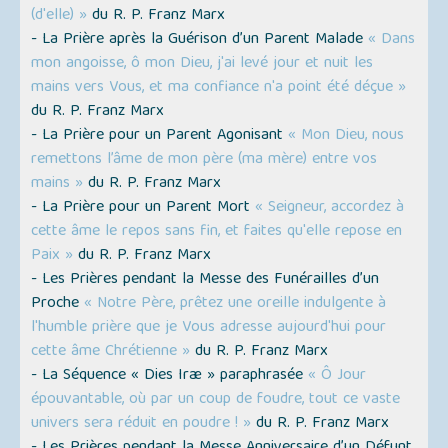
(d'elle) »
du R. P. Franz Marx
- La Prière après la Guérison d’un Parent Malade
« Dans
mon angoisse, ô mon Dieu, j'ai levé jour et nuit les
mains vers Vous, et ma confiance n'a point été déçue »
du R. P. Franz Marx
- La Prière pour un Parent Agonisant
« Mon Dieu, nous
remettons l’âme de mon père (ma mère) entre vos
mains »
du R. P. Franz Marx
- La Prière pour un Parent Mort
« Seigneur, accordez à
cette âme le repos sans fin, et faites qu'elle repose en
Paix »
du R. P. Franz Marx
- Les Prières pendant la Messe des Funérailles d’un
Proche
« Notre Père, prêtez une oreille indulgente à
l'humble prière que je Vous adresse aujourd'hui pour
cette âme Chrétienne »
du R. P. Franz Marx
- La Séquence « Dies Iræ » paraphrasée
« Ô Jour
épouvantable, où par un coup de foudre, tout ce vaste
univers sera réduit en poudre ! »
du R. P. Franz Marx