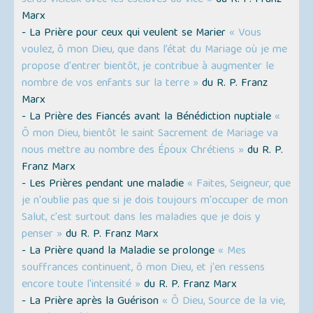
seras vicieux avec les esclaves du vice »
du R. P. Franz
Marx
- La Prière pour ceux qui veulent se Marier
« Vous
voulez, ô mon Dieu, que dans l’état du Mariage où je me
propose d'entrer bientôt, je contribue à augmenter le
nombre de vos enfants sur la terre »
du R. P. Franz
Marx
- La Prière des Fiancés avant la Bénédiction nuptiale
«
Ô mon Dieu, bientôt le saint Sacrement de Mariage va
nous mettre au nombre des Époux Chrétiens »
du R. P.
Franz Marx
- Les Prières pendant une maladie
« Faites, Seigneur, que
je n'oublie pas que si je dois toujours m'occuper de mon
Salut, c'est surtout dans les maladies que je dois y
penser »
du R. P. Franz Marx
- La Prière quand la Maladie se prolonge
« Mes
souffrances continuent, ô mon Dieu, et j'en ressens
encore toute l'intensité »
du R. P. Franz Marx
- La Prière après la Guérison
« Ô Dieu, Source de la vie,