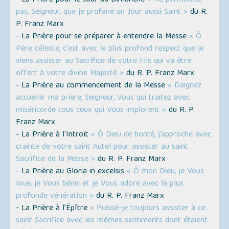
- La Prière pour le Jour du Dimanche
« Ne permettez
pas, Seigneur, que je profane un Jour aussi Saint »
du R.
P. Franz Marx
- La Prière pour se préparer à entendre la Messe
« Ô
Père céleste, c'est avec le plus profond respect que je
viens assister au Sacrifice de votre Fils qui va être
offert à votre divine Majesté »
du R. P. Franz Marx
- La Prière au commencement de la Messe
« Daignez
accueillir ma prière, Seigneur, Vous qui traitez avec
miséricorde tous ceux qui Vous implorent »
du R. P.
Franz Marx
- La Prière à l'Introït
« Ô Dieu de bonté, j’approche avec
crainte de votre saint Autel pour assister au saint
Sacrifice de la Messe »
du R. P. Franz Marx
- La Prière au Gloria in excelsis
« Ô mon Dieu, je Vous
loue, je Vous bénis et je Vous adore avec la plus
profonde vénération »
du R. P. Franz Marx
- La Prière à l’Épître
« Puissé-je toujours assister à ce
saint Sacrifice avec les mêmes sentiments dont étaient