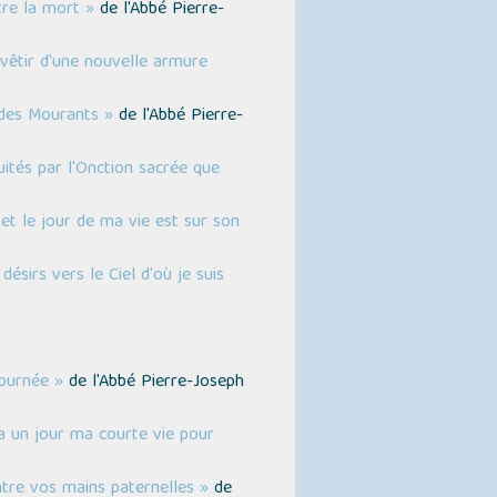
tre la mort »
de l'Abbé Pierre-
vêtir d'une nouvelle armure
 des Mourants »
de l'Abbé Pierre-
ités par l'Onction sacrée que
et le jour de ma vie est sur son
sirs vers le Ciel d'où je suis
journée »
de l'Abbé Pierre-Joseph
a un jour ma courte vie pour
tre vos mains paternelles »
de