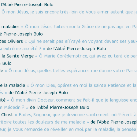
l'Abbé Pierre-Joseph Bulo
 Ô mon Jésus, je suis encore très-loin de Vous aimer autant que j
s maladies
« Ô mon Jésus, faites-moi la Grâce de ne pas agir en Pa
é Pierre-Joseph Bulo
des Oliviers
« Qui ne serait pas effrayé en voyant devant ses yeux
i extrême anxiété ? »
de l'Abbé Pierre-Joseph Bulo
 la Sainte Vierge
« Ô Marie Corédemptrice, qui avez eu tant de par
h Bulo
ade
« Ô mon Jésus, quelles belles espérances me donne votre Passi
de la maladie
« Ô mon Dieu, opérez en moi la sainte Patience et la
és »
de l'Abbé Pierre-Joseph Bulo
mité
« Ô mon divin Docteur, comment se fait-il que je languisse en
n Médecin ? »
de l'Abbé Pierre-Joseph Bulo
-Christ
« Faites, Seigneur, que je devienne saintement indifférent 
itoire toutes les douleurs de ma maladie »
de l'Abbé Pierre-Josep
eur, je Vous remercie de réveiller en moi, par la maladie, la pensée