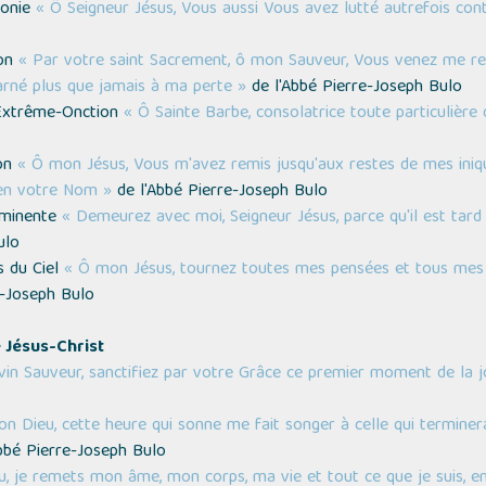
gonie
« Ô Seigneur Jésus, Vous aussi Vous avez lutté autrefois con
ion
« Par votre saint Sacrement, ô mon Sauveur, Vous venez me re
rné plus que jamais à ma perte »
de l'Abbé Pierre-Joseph Bulo
l’Extrême-Onction
« Ô Sainte Barbe, consolatrice toute particulière
ion
« Ô mon Jésus, Vous m'avez remis jusqu'aux restes de mes iniqu
 en votre Nom »
de l'Abbé Pierre-Joseph Bulo
imminente
« Demeurez avec moi, Seigneur Jésus, parce qu'il est tard 
ulo
es du Ciel
« Ô mon Jésus, tournez toutes mes pensées et tous mes dé
e-Joseph Bulo
e Jésus-Christ
in Sauveur, sanctifiez par votre Grâce ce premier moment de la 
n Dieu, cette heure qui sonne me fait songer à celle qui terminer
bbé Pierre-Joseph Bulo
, je remets mon âme, mon corps, ma vie et tout ce que je suis, en