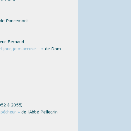
nt Pie V
de Pancemont
œur Bernaud
l jour, je m'accuse … »
de Dom
052 à 2055
)
 pécheur »
de l’Abbé Pellegrin