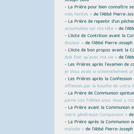
Joseph Bulo
- La Prière pour bien connaître s
mes hontes »
de l'Abbé Pierre-Jo
- La Prière de repentir d'un péch
accumulées sur ma tête »
de l'Ab
- L’Acte de Contrition avant la Co
douleur »
de l'Abbé Pierre-Joseph
- L’Acte de bon propos avant la 
doit finir qu'avec ma vie »
de l'Ab
- Les Prières après l'examen de 
je Vous avais si solennellement pr
- Les Prières après la Confession
offenses par la bouche de votre P
- La Prière de Communion spiritu
parmi vos Fidèles pour Vous y re
- La Prière avant la Communion e
votre généreuse Compassion »
de 
- La Prière après la Communion e
maladie »
de l'Abbé Pierre-Joseph