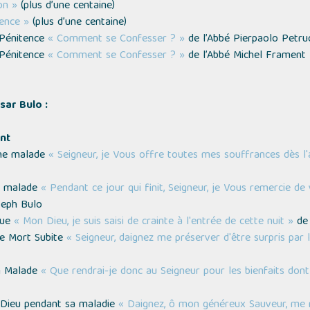
on »
(
plus d’une centaine
)
tence »
(
plus d’une centaine
)
 Pénitence
« Comment se Confesser ? »
de l’Abbé Pierpaolo Petruc
 Pénitence
« Comment se Confesser ? »
de l’Abbé Michel Frament
sar Bulo :
nt
nne malade
« Seigneur, je Vous offre toutes mes souffrances dès l'
ne malade
« Pendant ce jour qui finit, Seigneur, je Vous remercie d
seph Bulo
que
« Mon Dieu, je suis saisi de crainte à l'entrée de cette nuit »
de 
ne Mort Subite
« Seigneur, daignez me préserver d'être surpris par 
un Malade
« Que rendrai-je donc au Seigneur pour les bienfaits dont
à Dieu pendant sa maladie
« Daignez, ô mon généreux Sauveur, me 