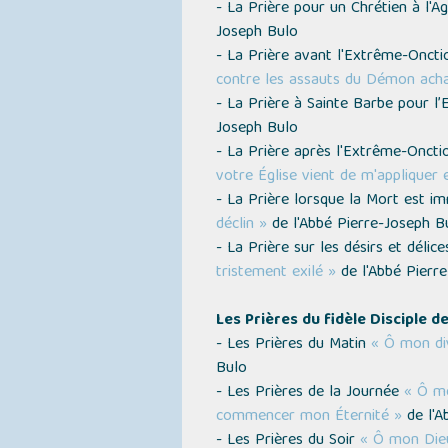
- La Prière pour un Chrétien à l'A
Joseph Bulo
- La Prière avant l'Extrême-Onct
contre les assauts du Démon acha
- La Prière à Sainte Barbe pour 
Joseph Bulo
- La Prière après l'Extrême-Onct
votre Église vient de m'appliquer
- La Prière lorsque la Mort est 
déclin »
de l'Abbé Pierre-Joseph B
- La Prière sur les désirs et délic
tristement exilé »
de l'Abbé Pierr
Les Prières du fidèle Disciple d
- Les Prières du Matin
« Ô mon div
Bulo
- Les Prières de la Journée
« Ô mo
commencer mon Éternité »
de l'A
- Les Prières du Soir
« Ô mon Dieu