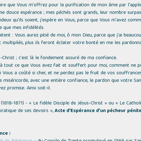
taire que Vous m'offrez pour la purification de mon âme par l'appli
'une douce espérance ; mes péchés sont grands, leur nombre surpas
deux qu'ils soient, j'espère en Vous, parce que Vous m'avez comm
 que mes infidélités.
itent : Vous aurez pitié de moi, ô mon Dieu, parce que j'ai beauco
t multipliés, plus ils feront éclater votre bonté en me les pardonn
-Christ ; c'est là le fondement assuré de ma confiance.
à tout ce que Vous avez fait et souffert pour moi, comment ne po
Vous a coûté si cher, et ne perdez pas le fruit de vos souffrances
le miséricorde, avec une entière confiance, le pardon que votre S
z promise. Ainsi soit-il.
(1818-1871) -
« Le fidèle Disciple de Jésus-Christ »
ou
« Le Catholi
 pratique de ses devoirs »
,
Acte d'Espérance d'un pécheur pénit
nce :