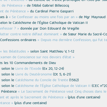
nt de Pénitence »
du Concile de Trente promulgué en 1566 par Sai
 de Pénitence »
de l’Abbé Gabriel Billecocq
nt de Pénitence »
du Cardinal Pierre Gasparri
ques à
« Se Confesser au moins une fois par an »
de Mgr Maynaud 
elon le Catéchisme de l’Église Catholique de Vatican II
nfesser ? »
donnée par Don Edouard de Vregille
t lutter contre notre défaut dominant »
de Sœur Marie du Sacré-C
 Confessions ordinaires
« Depuis ma dernière Confession, qui fut te
« les Béatitudes »
selon Saint Matthieu V, 1-12
’Examen de Conscience sur nos devoirs d’état »
ès les 10 Commandements de Dieu
 selon le
Livre de l’Exode
(
Ex 20, 12-24
)
 selon le
Livre du Deutéronome
(
Dt 5, 6-21
)
 selon le
Catéchisme du Concile de Trente
(
1562
)
 selon le
Catéchisme de l’Église Catholique de Vatican II
(
CEC n°2
e Pénitence
« Le Sacrement de Pénitence veut Cinq choses dans le
ant et après le Sacrement de Pénitence »
(
plus d’une centaine
)
ntance »
(
plus d’une centaine
)