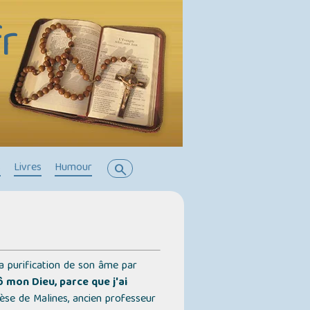
r
s
Livres
Humour
search
a purification de son âme par
ô mon Dieu, parce que j'ai
èse de Malines, ancien professeur