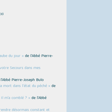
ci
aube du jour »
de l'Abbé Pierre-
e votre Secours dans mes
l'Abbé Pierre-Joseph Bulo
la mort dans l'état du péché »
de
 Il m’a comblé ? »
de l'Abbé
rendre désormais constant et