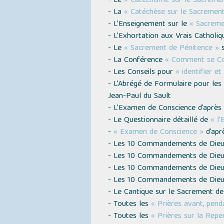
- Le
« Catéchisme sur le Sacreme
- La
« Catéchèse sur le Sacrement
- L’Enseignement sur le
« Sacreme
- L’Exhortation aux Vrais Catholi
- Le
« Sacrement de Pénitence »
s
- La Conférence
« Comment se Co
- Les Conseils pour
« identifier e
- L’Abrégé de Formulaire pour les
Jean-Paul du Sault
- L’Examen de Conscience d’après
- Le Questionnaire détaillé de
« l
-
« Examen de Conscience »
d’apr
- Les 10 Commandements de Dieu
- Les 10 Commandements de Dieu
- Les 10 Commandements de Dieu
- Les 10 Commandements de Dieu
- Le Cantique sur le Sacrement d
- Toutes les
« Prières avant, pend
- Toutes les
« Prières sur la Repe