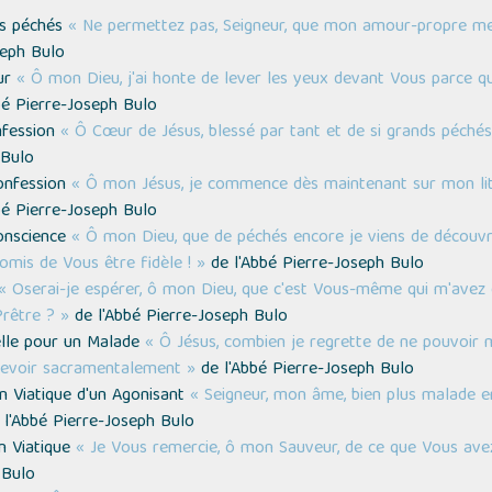
es péchés
« Ne permettez pas, Seigneur, que mon amour-propre me
seph Bulo
eur
« Ô mon Dieu, j'ai honte de lever les yeux devant Vous parce qu
bé Pierre-Joseph Bulo
nfession
« Ô Cœur de Jésus, blessé par tant et de si grands péchés,
 Bulo
Confession
« Ô mon Jésus, je commence dès maintenant sur mon lit
bé Pierre-Joseph Bulo
conscience
« Ô mon Dieu, que de péchés encore je viens de découvr
omis de Vous être fidèle ! »
de l'Abbé Pierre-Joseph Bulo
« Oserai-je espérer, ô mon Dieu, que c'est Vous-même qui m'avez 
rêtre ? »
de l'Abbé Pierre-Joseph Bulo
elle pour un Malade
« Ô Jésus, combien je regrette de ne pouvoir 
cevoir sacramentalement »
de l'Abbé Pierre-Joseph Bulo
n Viatique d'un Agonisant
« Seigneur, mon âme, bien plus malade 
l'Abbé Pierre-Joseph Bulo
n Viatique
« Je Vous remercie, ô mon Sauveur, de ce que Vous ave
 Bulo