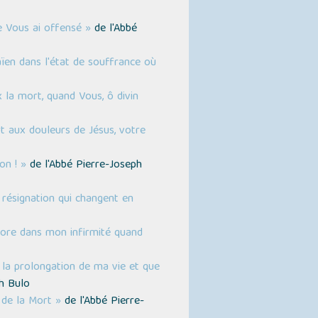
e Vous ai offensé »
de l'Abbé
ïen dans l'état de souffrance où
 la mort, quand Vous, ô divin
t aux douleurs de Jésus, votre
on ! »
de l'Abbé Pierre-Joseph
 résignation qui changent en
core dans mon infirmité quand
à la prolongation de ma vie et que
h Bulo
 de la Mort »
de l'Abbé Pierre-