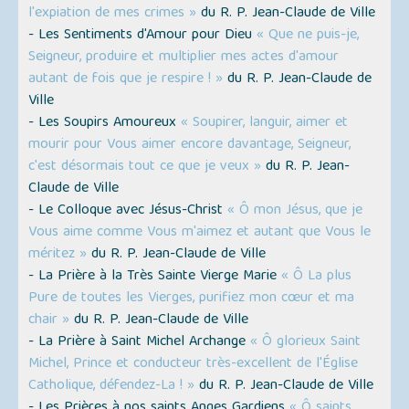
l'expiation de mes crimes »
du R. P. Jean-Claude de Ville
- Les Sentiments d'Amour pour Dieu
« Que ne puis-je,
Seigneur, produire et multiplier mes actes d'amour
autant de fois que je respire ! »
du R. P. Jean-Claude de
Ville
- Les Soupirs Amoureux
« Soupirer, languir, aimer et
mourir pour Vous aimer encore davantage, Seigneur,
c'est désormais tout ce que je veux »
du R. P. Jean-
Claude de Ville
- Le Colloque avec Jésus-Christ
« Ô mon Jésus, que je
Vous aime comme Vous m'aimez et autant que Vous le
méritez »
du R. P. Jean-Claude de Ville
- La Prière à la Très Sainte Vierge Marie
« Ô La plus
Pure de toutes les Vierges, purifiez mon cœur et ma
chair »
du R. P. Jean-Claude de Ville
- La Prière à Saint Michel Archange
« Ô glorieux Saint
Michel, Prince et conducteur très-excellent de l'Église
Catholique, défendez-La ! »
du R. P. Jean-Claude de Ville
- Les Prières à nos saints Anges Gardiens
« Ô saints