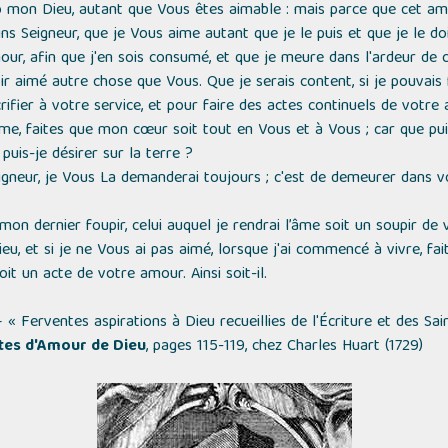
ô mon Dieu, autant que Vous êtes aimable : mais parce que cet a
ns Seigneur, que je Vous aime autant que je le puis et que je le doi
, afin que j'en sois consumé, et que je meure dans l'ardeur de c
 aimé autre chose que Vous. Que je serais content, si je pouvais f
ifier à votre service, et pour faire des actes continuels de votre
e, faites que mon cœur soit tout en Vous et à Vous ; car que pui
puis-je désirer sur la terre ?
igneur, je Vous La demanderai toujours ; c'est de demeurer dans 
mon dernier foupir, celui auquel je rendrai l’âme soit un soupir d
u, et si je ne Vous ai pas aimé, lorsque j'ai commencé à vivre, fa
oit un acte de votre amour. Ainsi soit-il.
– «
Ferventes aspirations à Dieu recueillies de l'Écriture et des Sa
tes d'Amour de Dieu
, pages 115-119, chez Charles Huart (1729)