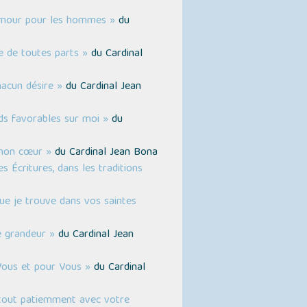
Amour pour les hommes »
du
 de toutes parts »
du Cardinal
acun désire »
du Cardinal Jean
ds favorables sur moi »
du
 mon cœur »
du Cardinal Jean Bona
 Écritures, dans les traditions
ue je trouve dans vos saintes
e grandeur »
du Cardinal Jean
Vous et pour Vous »
du Cardinal
i tout patiemment avec votre