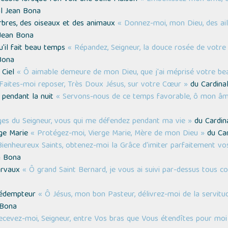
l Jean Bona
arbres, des oiseaux et des animaux
« Donnez-moi, mon Dieu, des a
Jean Bona
qu'il fait beau temps
« Répandez, Seigneur, la douce rosée de votr
Bona
 Ciel
« Ô aimable demeure de mon Dieu, que j'ai méprisé votre bea
Faites-moi reposer, Très Doux Jésus, sur votre Cœur »
du Cardina
e pendant la nuit
« Servons-nous de ce temps favorable, ô mon âme
ges du Seigneur, vous qui me défendez pendant ma vie »
du Cardin
rge Marie
« Protégez-moi, Vierge Marie, Mère de mon Dieu »
du Car
ienheureux Saints, obtenez-moi la Grâce d'imiter parfaitement vo
n Bona
airvaux
« Ô grand Saint Bernard, je vous ai suivi par-dessus tous
 Rédempteur
« Ô Jésus, mon bon Pasteur, délivrez-moi de la servit
 Bona
ecevez-moi, Seigneur, entre Vos bras que Vous étendîtes pour moi 