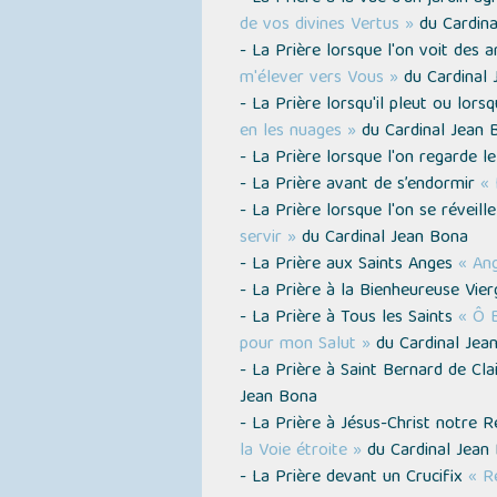
de vos divines Vertus »
du Cardina
- La Prière lorsque l'on voit des 
m'élever vers Vous »
du Cardinal 
- La Prière lorsqu'il pleut ou lors
en les nuages »
du Cardinal Jean 
- La Prière lorsque l'on regarde le
- La Prière avant de s’endormir
« 
- La Prière lorsque l'on se réveill
servir »
du Cardinal Jean Bona
- La Prière aux Saints Anges
« An
- La Prière à la Bienheureuse Vie
- La Prière à Tous les Saints
« Ô B
pour mon Salut »
du Cardinal Jea
- La Prière à Saint Bernard de Cl
Jean Bona
- La Prière à Jésus-Christ notre
la Voie étroite »
du Cardinal Jean
- La Prière devant un Crucifix
« R