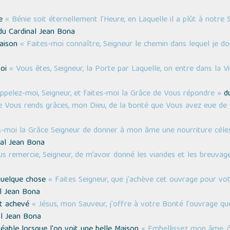
ne
« Bénie soit éternellement l'Heure, en Laquelle il a plût à notre 
u Cardinal Jean Bona
maison
« Faites-moi connaître, Seigneur le chemin dans lequel je d
soi
« Vous êtes, Seigneur, la Porte par Laquelle, on entre dans la Vi
ppelez-moi, Seigneur, et faites-moi la Grâce de Vous répondre »
du
e Vous rends grâces, mon Dieu, de la bonté que Vous avez eue de 
s-moi la Grâce Seigneur de donner à mon âme une nourriture cé
al Jean Bona
us remercie, Seigneur, de m’avoir donné les viandes et les breuva
 quelque chose
« Faites Seigneur, que j'achève cet ouvrage pour vo
l Jean Bona
st achevé
« Jésus, mon Sauveur, j'offre à votre Bonté l'ouvrage que
l Jean Bona
gréable lorsque l'on voit une belle Maison
« Embellissez mon âme, ô