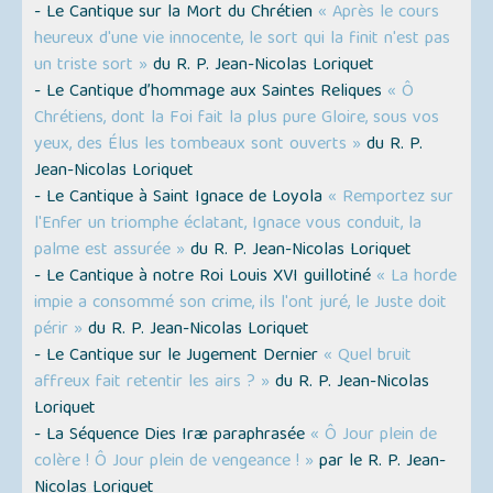
- Le Cantique sur la Mort du Chrétien
« Après le cours
heureux d'une vie innocente, le sort qui la finit n'est pas
un triste sort »
du R. P. Jean-Nicolas Loriquet
- Le Cantique d’hommage aux Saintes Reliques
« Ô
Chrétiens, dont la Foi fait la plus pure Gloire, sous vos
yeux, des Élus les tombeaux sont ouverts »
du R. P.
Jean-Nicolas Loriquet
- Le Cantique à Saint Ignace de Loyola
« Remportez sur
l'Enfer un triomphe éclatant, Ignace vous conduit, la
palme est assurée »
du R. P. Jean-Nicolas Loriquet
- Le Cantique à notre Roi Louis XVI guillotiné
« La horde
impie a consommé son crime, ils l'ont juré, le Juste doit
périr »
du R. P. Jean-Nicolas Loriquet
- Le Cantique sur le Jugement Dernier
« Quel bruit
affreux fait retentir les airs ? »
du R. P. Jean-Nicolas
Loriquet
- La Séquence Dies Iræ paraphrasée
« Ô Jour plein de
colère ! Ô Jour plein de vengeance ! »
par le R. P. Jean-
Nicolas Loriquet