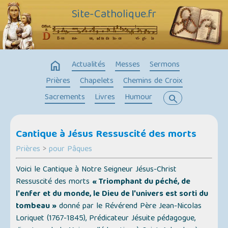
Site-Catholique.fr
home
Actualités
Messes
Sermons
Prières
Chapelets
Chemins de Croix
Sacrements
Livres
Humour
search
Cantique à Jésus Ressuscité des morts
Prières
>
pour Pâques
Voici le Cantique à Notre Seigneur Jésus-Christ
Ressuscité des morts
« Triomphant du péché, de
l'enfer et du monde, le Dieu de l'univers est sorti du
tombeau »
donné par le Révérend Père Jean-Nicolas
Loriquet (1767-1845), Prédicateur Jésuite pédagogue,