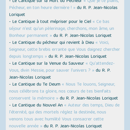
- Le Cantique sur la Mort du Pécheur
« Que je te plains,
Pécheur, en ton heure dernière ! »
du R. P. Jean-Nicolas
Loriquet
- Le Cantique à tout mépriser pour le Ciel
« Ce bas
séjour n'est qu'un pèlerinage, cherchons, mon âme, un
Bonheur permanent »
du R. P. Jean-Nicolas Loriquet
- Le Cantique du pécheur qui revient à Dieu
« Voici,
Seigneur, cette brebis errante que Vous daignez chercher
depuis longtemps »
du R. P. Jean-Nicolas Loriquet
- Le Cantique sur la Venue du Sauveur
« Qu'attendez-
Vous, divin Messie, pour sauver l'univers ? »
du R. P.
Jean-Nicolas Loriquet
- Le Cantique du Te Deum
« Nous Te louons, Seigneur,
nous célébrons ta gloire, nos cœurs de tes bienfaits
conservent la mémoire »
du R. P. Jean-Nicolas Loriquet
- Le Cantique du Nouvel An
« Auteur des temps, Dieu de
l'éternité, qui des mortels réglez la destinée, nous
venons tous avec humilité Vous consacrer cette
nouvelle année »
du R. P. Jean-Nicolas Loriquet