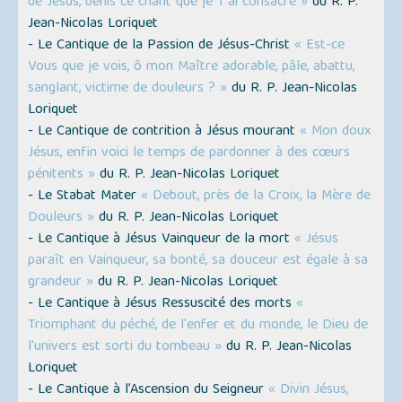
de Jésus, bénis ce chant que je T'ai consacré »
du R. P.
Jean-Nicolas Loriquet
- Le Cantique de la Passion de Jésus-Christ
« Est-ce
Vous que je vois, ô mon Maître adorable, pâle, abattu,
sanglant, victime de douleurs ? »
du R. P. Jean-Nicolas
Loriquet
- Le Cantique de contrition à Jésus mourant
« Mon doux
Jésus, enfin voici le temps de pardonner à des cœurs
pénitents »
du R. P. Jean-Nicolas Loriquet
- Le Stabat Mater
« Debout, près de la Croix, la Mère de
Douleurs »
du R. P. Jean-Nicolas Loriquet
- Le Cantique à Jésus Vainqueur de la mort
« Jésus
paraît en Vainqueur, sa bonté, sa douceur est égale à sa
grandeur »
du R. P. Jean-Nicolas Loriquet
- Le Cantique à Jésus Ressuscité des morts
«
Triomphant du péché, de l'enfer et du monde, le Dieu de
l'univers est sorti du tombeau »
du R. P. Jean-Nicolas
Loriquet
- Le Cantique à l’Ascension du Seigneur
« Divin Jésus,