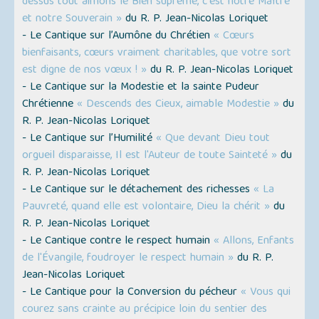
dessus tout aimons le Bien suprême, c'est notre Maître
et notre Souverain »
du R. P. Jean-Nicolas Loriquet
- Le Cantique sur l’Aumône du Chrétien
« Cœurs
bienfaisants, cœurs vraiment charitables, que votre sort
est digne de nos vœux ! »
du R. P. Jean-Nicolas Loriquet
- Le Cantique sur la Modestie et la sainte Pudeur
Chrétienne
« Descends des Cieux, aimable Modestie »
du
R. P. Jean-Nicolas Loriquet
- Le Cantique sur l’Humilité
« Que devant Dieu tout
orgueil disparaisse, Il est l'Auteur de toute Sainteté »
du
R. P. Jean-Nicolas Loriquet
- Le Cantique sur le détachement des richesses
« La
Pauvreté, quand elle est volontaire, Dieu la chérit »
du
R. P. Jean-Nicolas Loriquet
- Le Cantique contre le respect humain
« Allons, Enfants
de l'Évangile, foudroyer le respect humain »
du R. P.
Jean-Nicolas Loriquet
- Le Cantique pour la Conversion du pécheur
« Vous qui
courez sans crainte au précipice loin du sentier des