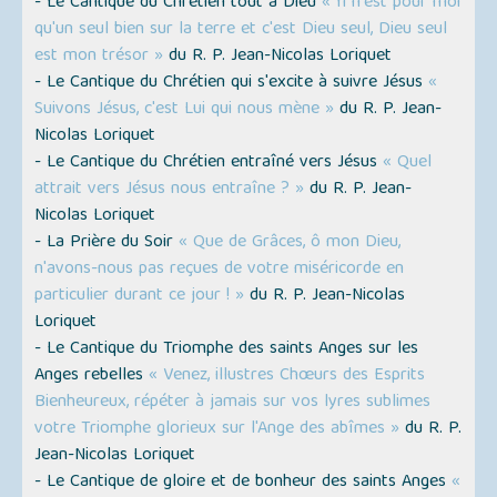
- Le Cantique du Chrétien tout à Dieu
« Il n'est pour moi
qu'un seul bien sur la terre et c'est Dieu seul, Dieu seul
est mon trésor »
du R. P. Jean-Nicolas Loriquet
- Le Cantique du Chrétien qui s'excite à suivre Jésus
«
Suivons Jésus, c'est Lui qui nous mène »
du R. P. Jean-
Nicolas Loriquet
- Le Cantique du Chrétien entraîné vers Jésus
« Quel
attrait vers Jésus nous entraîne ? »
du R. P. Jean-
Nicolas Loriquet
- La Prière du Soir
« Que de Grâces, ô mon Dieu,
n'avons-nous pas reçues de votre miséricorde en
particulier durant ce jour ! »
du R. P. Jean-Nicolas
Loriquet
- Le Cantique du Triomphe des saints Anges sur les
Anges rebelles
« Venez, illustres Chœurs des Esprits
Bienheureux, répéter à jamais sur vos lyres sublimes
votre Triomphe glorieux sur l'Ange des abîmes »
du R. P.
Jean-Nicolas Loriquet
- Le Cantique de gloire et de bonheur des saints Anges
«