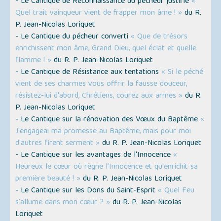
- Le Cantique de Reconnaissance du pécheur justifié
«
Quel trait vainqueur vient de frapper mon âme ! »
du R.
P. Jean-Nicolas Loriquet
- Le Cantique du pécheur converti
« Que de trésors
enrichissent mon âme, Grand Dieu, quel éclat et quelle
flamme ! »
du R. P. Jean-Nicolas Loriquet
- Le Cantique de Résistance aux tentations
« Si le péché
vient de ses charmes vous offrir la fausse douceur,
résistez-lui d'abord, Chrétiens, courez aux armes »
du R.
P. Jean-Nicolas Loriquet
- Le Cantique sur la rénovation des Vœux du Baptême
«
J'engageai ma promesse au Baptême, mais pour moi
d'autres firent serment »
du R. P. Jean-Nicolas Loriquet
- Le Cantique sur les avantages de l'Innocence
«
Heureux le cœur où règne l’Innocence et qu'enrichit sa
première beauté ! »
du R. P. Jean-Nicolas Loriquet
- Le Cantique sur les Dons du Saint-Esprit
« Quel Feu
s'allume dans mon cœur ? »
du R. P. Jean-Nicolas
Loriquet