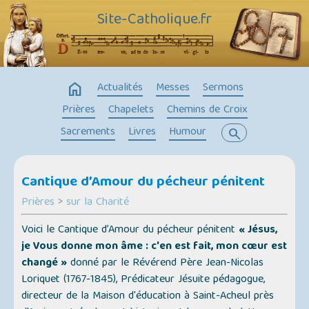
Site-Catholique.fr
home
Actualités
Messes
Sermons
Prières
Chapelets
Chemins de Croix
Sacrements
Livres
Humour
search
Cantique d’Amour du pécheur pénitent
Prières
>
sur la Charité
Voici le Cantique d’Amour du pécheur pénitent
« Jésus,
je Vous donne mon âme : c'en est fait, mon cœur est
changé »
donné par le Révérend Père Jean-Nicolas
Loriquet (1767-1845), Prédicateur Jésuite pédagogue,
directeur de la Maison d'éducation à Saint-Acheul près