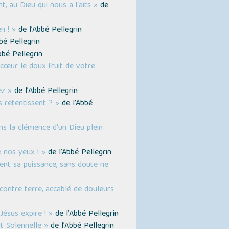
 au Dieu qui nous a faits »
de
n ! »
de l’Abbé Pellegrin
bé Pellegrin
bbé Pellegrin
 cœur le doux fruit de votre
ez »
de l’Abbé Pellegrin
 retentissent ? »
de l’Abbé
s la clémence d'un Dieu plein
e nos yeux ! »
de l’Abbé Pellegrin
tent sa puissance, sans doute ne
contre terre, accablé de douleurs
Jésus expire ! »
de l’Abbé Pellegrin
t Solennelle »
de l’Abbé Pellegrin