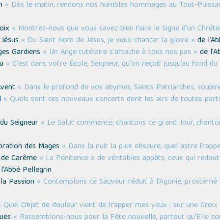
in
« Dès le matin, rendons nos humbles hommages au Tout-Puissant,
roix
« Montrez-nous que vous savez bien faire le Signe d'un Chrétie
e Jésus
« Du Saint Nom de Jésus, je veux chanter la gloire »
de l’Ab
nges Gardiens
« Un Ange tutélaire s'attache à tous nos pas »
de l’A
eu
« C'est dans votre École, Seigneur, qu'on reçoit jusqu’au fond du
’Avent
« Dans le profond de vos abymes, Saints Patriarches, soupir
l
« Quels sont ces nouveaux concerts dont les airs de toutes parts
n du Seigneur
« Le Salut commence, chantons ce grand Jour, chanton
doration des Mages
« Dans la nuit la plus obscure, quel astre frapp
s de Carême
« La Pénitence a de véritables appâts, ceux qui redou
l’Abbé Pellegrin
 la Passion
« Contemplons ce Sauveur réduit à l'Agonie, prosterné 
« Quel Objet de douleur vient de frapper mes yeux : sur une Croix 
ques
« Rassemblons-nous pour la Fête nouvelle, partout qu'Elle soi