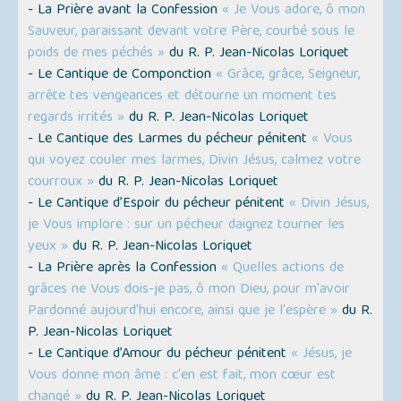
- La Prière avant la Confession
« Je Vous adore, ô mon
Sauveur, paraissant devant votre Père, courbé sous le
poids de mes péchés »
du R. P. Jean-Nicolas Loriquet
- Le Cantique de Componction
« Grâce, grâce, Seigneur,
arrête tes vengeances et détourne un moment tes
regards irrités »
du R. P. Jean-Nicolas Loriquet
- Le Cantique des Larmes du pécheur pénitent
« Vous
qui voyez couler mes larmes, Divin Jésus, calmez votre
courroux »
du R. P. Jean-Nicolas Loriquet
- Le Cantique d’Espoir du pécheur pénitent
« Divin Jésus,
je Vous implore : sur un pécheur daignez tourner les
yeux »
du R. P. Jean-Nicolas Loriquet
- La Prière après la Confession
« Quelles actions de
grâces ne Vous dois-je pas, ô mon Dieu, pour m'avoir
Pardonné aujourd'hui encore, ainsi que je l'espère »
du R.
P. Jean-Nicolas Loriquet
- Le Cantique d’Amour du pécheur pénitent
« Jésus, je
Vous donne mon âme : c'en est fait, mon cœur est
changé »
du R. P. Jean-Nicolas Loriquet