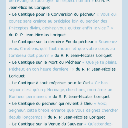
de l'Évangile, foudroyer le respect humain »
du R. P.
Jean-Nicolas Loriquet
- Le Cantique pour la Conversion du pécheur
« Vous qui
courez sans crainte au précipice loin du sentier des
Préceptes divins, désirez-vous quitter enfin le vice ? »
du R. P. Jean-Nicolas Loriquet
- Le Cantique sur la dernière Fin du pécheur
« Souvenez-
vous, Chrétiens, qu'il faut mourir et que votre corps au
tombeau doit pourrir »
du R. P. Jean-Nicolas Loriquet
- Le Cantique sur la Mort du Pécheur
« Que je te plains,
Pécheur, en ton heure dernière ! »
du R. P. Jean-Nicolas
Loriquet
- Le Cantique à tout mépriser pour le Ciel
« Ce bas
séjour n'est qu'un pèlerinage, cherchons, mon âme, un
Bonheur permanent »
du R. P. Jean-Nicolas Loriquet
- Le Cantique du pécheur qui revient à Dieu
« Voici,
Seigneur, cette brebis errante que Vous daignez chercher
depuis longtemps »
du R. P. Jean-Nicolas Loriquet
- Le Cantique sur la Venue du Sauveur
« Qu'attendez-