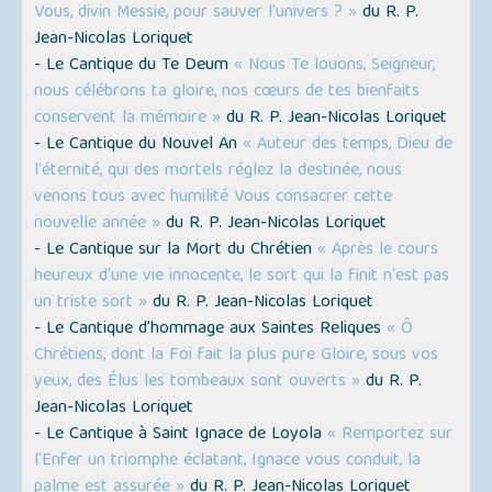
Vous, divin Messie, pour sauver l'univers ? »
du R. P.
Jean-Nicolas Loriquet
- Le Cantique du Te Deum
« Nous Te louons, Seigneur,
nous célébrons ta gloire, nos cœurs de tes bienfaits
conservent la mémoire »
du R. P. Jean-Nicolas Loriquet
- Le Cantique du Nouvel An
« Auteur des temps, Dieu de
l'éternité, qui des mortels réglez la destinée, nous
venons tous avec humilité Vous consacrer cette
nouvelle année »
du R. P. Jean-Nicolas Loriquet
- Le Cantique sur la Mort du Chrétien
« Après le cours
heureux d'une vie innocente, le sort qui la finit n'est pas
un triste sort »
du R. P. Jean-Nicolas Loriquet
- Le Cantique d’hommage aux Saintes Reliques
« Ô
Chrétiens, dont la Foi fait la plus pure Gloire, sous vos
yeux, des Élus les tombeaux sont ouverts »
du R. P.
Jean-Nicolas Loriquet
- Le Cantique à Saint Ignace de Loyola
« Remportez sur
l'Enfer un triomphe éclatant, Ignace vous conduit, la
palme est assurée »
du R. P. Jean-Nicolas Loriquet