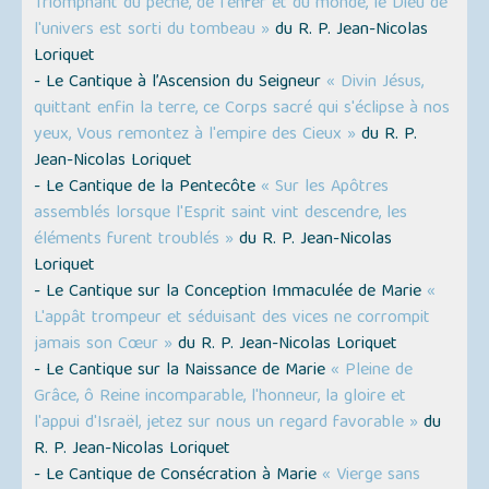
Triomphant du péché, de l'enfer et du monde, le Dieu de
l'univers est sorti du tombeau »
du R. P. Jean-Nicolas
Loriquet
- Le Cantique à l’Ascension du Seigneur
« Divin Jésus,
quittant enfin la terre, ce Corps sacré qui s'éclipse à nos
yeux, Vous remontez à l'empire des Cieux »
du R. P.
Jean-Nicolas Loriquet
- Le Cantique de la Pentecôte
« Sur les Apôtres
assemblés lorsque l'Esprit saint vint descendre, les
éléments furent troublés »
du R. P. Jean-Nicolas
Loriquet
- Le Cantique sur la Conception Immaculée de Marie
«
L'appât trompeur et séduisant des vices ne corrompit
jamais son Cœur »
du R. P. Jean-Nicolas Loriquet
- Le Cantique sur la Naissance de Marie
« Pleine de
Grâce, ô Reine incomparable, l'honneur, la gloire et
l'appui d'Israël, jetez sur nous un regard favorable »
du
R. P. Jean-Nicolas Loriquet
- Le Cantique de Consécration à Marie
« Vierge sans