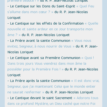
première beauté ! »
du R. P. Jean-Nicolas Loriquet
- Le Cantique sur les Dons du Saint-Esprit
« Quel Feu
s'allume dans mon cœur ? »
du R. P. Jean-Nicolas
Loriquet
- Le Cantique sur les effets de la Confirmation
« Quelle
nouvelle et sainte ardeur en ce Jour transporte mon
âme ? »
du R. P. Jean-Nicolas Loriquet
- La Prière avant la sainte Communion
« Vous nous
invitez, Seigneur, à nous nourrir de Vous »
du R. P. Jean-
Nicolas Loriquet
- Le Cantique avant sa Première Communion
« Quoi !
Dans trois jours Vous viendrez dans mon âme la
posséder pour la Première Fois ! »
du R. P. Jean-Nicolas
Loriquet
- La Prière après la sainte Communion
« Il est donc vrai,
Seigneur, que j'ai maintenant Celui que le monde entier
ne saurait renfermer »
du R. P. Jean-Nicolas Loriquet
- Le Cantique devant le saint Sacrement
« Adorons tous
dans ce profond Mystère, un Dieu caché que notre Foi