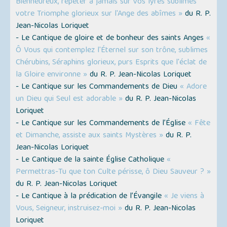
Bienheureux, répéter à jamais sur vos lyres sublimes
votre Triomphe glorieux sur l'Ange des abîmes »
du R. P.
Jean-Nicolas Loriquet
- Le Cantique de gloire et de bonheur des saints Anges
«
Ô Vous qui contemplez l'Éternel sur son trône, sublimes
Chérubins, Séraphins glorieux, purs Esprits que l'éclat de
la Gloire environne »
du R. P. Jean-Nicolas Loriquet
- Le Cantique sur les Commandements de Dieu
« Adore
un Dieu qui Seul est adorable »
du R. P. Jean-Nicolas
Loriquet
- Le Cantique sur les Commandements de l’Église
« Fête
et Dimanche, assiste aux saints Mystères »
du R. P.
Jean-Nicolas Loriquet
- Le Cantique de la sainte Église Catholique
«
Permettras-Tu que ton Culte périsse, ô Dieu Sauveur ? »
du R. P. Jean-Nicolas Loriquet
- Le Cantique à la prédication de l’Évangile
« Je viens à
Vous, Seigneur, instruisez-moi »
du R. P. Jean-Nicolas
Loriquet