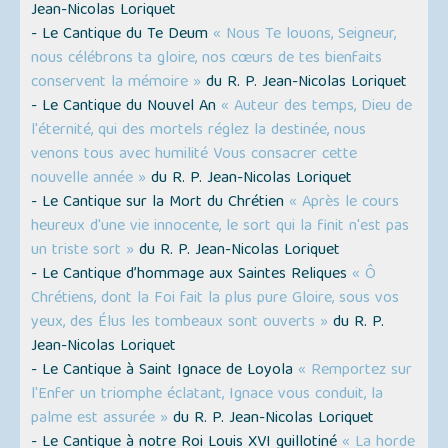
Jean-Nicolas Loriquet
- Le Cantique du Te Deum
« Nous Te louons, Seigneur,
nous célébrons ta gloire, nos cœurs de tes bienfaits
conservent la mémoire »
du R. P. Jean-Nicolas Loriquet
- Le Cantique du Nouvel An
« Auteur des temps, Dieu de
l'éternité, qui des mortels réglez la destinée, nous
venons tous avec humilité Vous consacrer cette
nouvelle année »
du R. P. Jean-Nicolas Loriquet
- Le Cantique sur la Mort du Chrétien
« Après le cours
heureux d'une vie innocente, le sort qui la finit n'est pas
un triste sort »
du R. P. Jean-Nicolas Loriquet
- Le Cantique d’hommage aux Saintes Reliques
« Ô
Chrétiens, dont la Foi fait la plus pure Gloire, sous vos
yeux, des Élus les tombeaux sont ouverts »
du R. P.
Jean-Nicolas Loriquet
- Le Cantique à Saint Ignace de Loyola
« Remportez sur
l'Enfer un triomphe éclatant, Ignace vous conduit, la
palme est assurée »
du R. P. Jean-Nicolas Loriquet
- Le Cantique à notre Roi Louis XVI guillotiné
« La horde