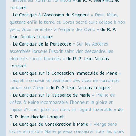
l'univers est sorti du tombeau »
du R. P. Jean-Nicolas
Loriquet
- Le Cantique à l’Ascension du Seigneur
« Divin Jésus,
quittant enfin la terre, ce Corps sacré qui s'éclipse à nos
yeux, Vous remontez à l'empire des Cieux »
du R. P.
Jean-Nicolas Loriquet
- Le Cantique de la Pentecôte
« Sur les Apôtres
assemblés lorsque l'Esprit saint vint descendre, les
éléments furent troublés »
du R. P. Jean-Nicolas
Loriquet
- Le Cantique sur la Conception Immaculée de Marie
«
L'appât trompeur et séduisant des vices ne corrompit
jamais son Cœur »
du R. P. Jean-Nicolas Loriquet
- Le Cantique sur la Naissance de Marie
« Pleine de
Grâce, ô Reine incomparable, l'honneur, la gloire et
l'appui d'Israël, jetez sur nous un regard favorable »
du
R. P. Jean-Nicolas Loriquet
- Le Cantique de Consécration à Marie
« Vierge sans
tache, admirable Marie, je veux consacrer tous les jours