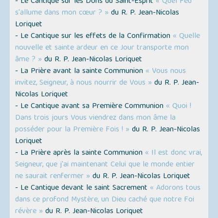
- Le Cantique sur les Dons du Saint-Esprit
« Quel Feu
s'allume dans mon cœur ? »
du R. P. Jean-Nicolas
Loriquet
- Le Cantique sur les effets de la Confirmation
« Quelle
nouvelle et sainte ardeur en ce Jour transporte mon
âme ? »
du R. P. Jean-Nicolas Loriquet
- La Prière avant la sainte Communion
« Vous nous
invitez, Seigneur, à nous nourrir de Vous »
du R. P. Jean-
Nicolas Loriquet
- Le Cantique avant sa Première Communion
« Quoi !
Dans trois jours Vous viendrez dans mon âme la
posséder pour la Première Fois ! »
du R. P. Jean-Nicolas
Loriquet
- La Prière après la sainte Communion
« Il est donc vrai,
Seigneur, que j'ai maintenant Celui que le monde entier
ne saurait renfermer »
du R. P. Jean-Nicolas Loriquet
- Le Cantique devant le saint Sacrement
« Adorons tous
dans ce profond Mystère, un Dieu caché que notre Foi
révère »
du R. P. Jean-Nicolas Loriquet