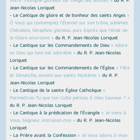
votre Triomphe glorieux sur l'Ange des abîmes »
du R. P.
Jean-Nicolas Loriquet
- Le Cantique de gloire et de bonheur des saints Anges
«
Ô Vous qui contemplez l'Éternel sur son trône, sublimes
Chérubins, Séraphins glorieux, purs Esprits que l'éclat de
la Gloire environne »
du R. P. Jean-Nicolas Loriquet
- Le Cantique sur les Commandements de Dieu
« Adore
un Dieu qui Seul est adorable »
du R. P. Jean-Nicolas
Loriquet
- Le Cantique sur les Commandements de l’Église
« Fête
et Dimanche, assiste aux saints Mystères »
du R. P.
Jean-Nicolas Loriquet
- Le Cantique de la sainte Église Catholique
«
Permettras-Tu que ton Culte périsse, ô Dieu Sauveur ? »
du R. P. Jean-Nicolas Loriquet
- Le Cantique à la prédication de l’Évangile
« Je viens à
Vous, Seigneur, instruisez-moi »
du R. P. Jean-Nicolas
Loriquet
- La Prière avant la Confession
« Je Vous adore, ô mon