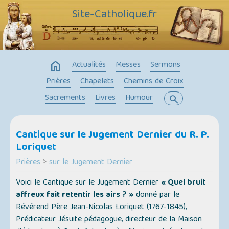
Site-Catholique.fr
home
Actualités
Messes
Sermons
Prières
Chapelets
Chemins de Croix
Sacrements
Livres
Humour
search
Cantique sur le Jugement Dernier du R. P.
Loriquet
Prières
>
sur le Jugement Dernier
Voici le Cantique sur le Jugement Dernier
« Quel bruit
affreux fait retentir les airs ? »
donné par le
Révérend Père Jean-Nicolas Loriquet (1767-1845),
Prédicateur Jésuite pédagogue, directeur de la Maison