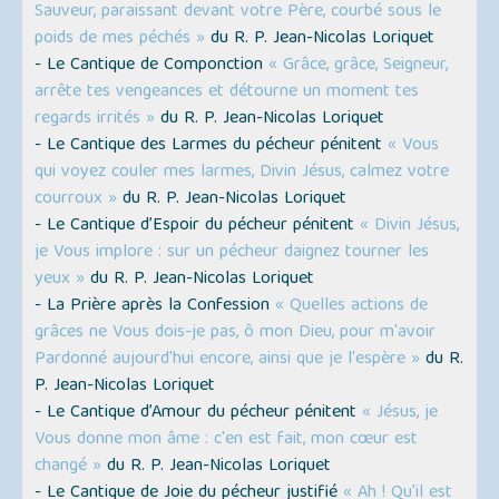
Sauveur, paraissant devant votre Père, courbé sous le
poids de mes péchés »
du R. P. Jean-Nicolas Loriquet
- Le Cantique de Componction
« Grâce, grâce, Seigneur,
arrête tes vengeances et détourne un moment tes
regards irrités »
du R. P. Jean-Nicolas Loriquet
- Le Cantique des Larmes du pécheur pénitent
« Vous
qui voyez couler mes larmes, Divin Jésus, calmez votre
courroux »
du R. P. Jean-Nicolas Loriquet
- Le Cantique d’Espoir du pécheur pénitent
« Divin Jésus,
je Vous implore : sur un pécheur daignez tourner les
yeux »
du R. P. Jean-Nicolas Loriquet
- La Prière après la Confession
« Quelles actions de
grâces ne Vous dois-je pas, ô mon Dieu, pour m'avoir
Pardonné aujourd'hui encore, ainsi que je l'espère »
du R.
P. Jean-Nicolas Loriquet
- Le Cantique d’Amour du pécheur pénitent
« Jésus, je
Vous donne mon âme : c'en est fait, mon cœur est
changé »
du R. P. Jean-Nicolas Loriquet
- Le Cantique de Joie du pécheur justifié
« Ah ! Qu'il est