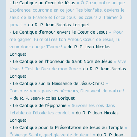
- Le Cantique au Cœur de Jésus
« Ô Cœur, notre unique
Espérance, couronne en ce jour Tes bienfaits, deviens le
salut de la France et force tous les cœurs à T'aimer à
jamais »
du R. P. Jean-Nicolas Loriquet
- Le Cantique d'amour envers le Cœur de Jésus
« Pour
me gagner Tu m'offres ton Amour, Cœur de Jésus, Tu
veux donc que je T'aime ! »
du R. P. Jean-Nicolas
Loriquet
- Le Cantique en l’honneur du Saint Nom de Jésus
« Vive
Jésus ! C’est le Dieu de mon âme »
du R. P. Jean-Nicolas
Loriquet
- Le Cantique sur la Naissance de Jésus-Christ
«
Consolez-vous, pauvres pécheurs, Dieu vient de naître !
»
du R. P. Jean-Nicolas Loriquet
- Le Cantique de l'Épiphanie
« Suivons les rois dans
l'étable où l'étoile les conduit »
du R. P. Jean-Nicolas
Loriquet
- Le Cantique pour la Présentation de Jésus au Temple
«
Ô Vierge Sainte, quel glaive de douleur ! »
du R. P. Jean-