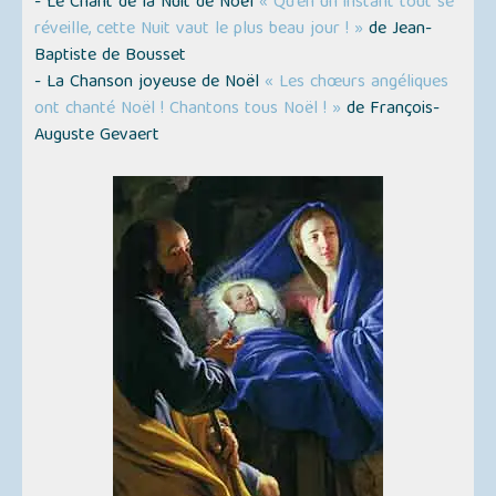
- Le Chant de la Nuit de Noël
« Qu’en un instant tout se
réveille, cette Nuit vaut le plus beau jour ! »
de Jean-
Baptiste de Bousset
- La Chanson joyeuse de Noël
« Les chœurs angéliques
ont chanté Noël ! Chantons tous Noël ! »
de François-
Auguste Gevaert