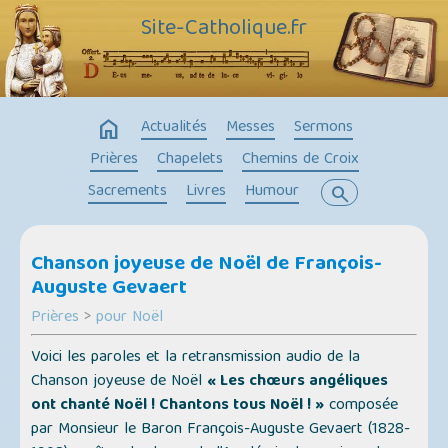
Site-Catholique.fr
home
Actualités
Messes
Sermons
Prières
Chapelets
Chemins de Croix
Sacrements
Livres
Humour
search
Chanson joyeuse de Noël de François-
Auguste Gevaert
Prières
>
pour Noël
Voici les paroles et la retransmission audio de la
Chanson joyeuse de Noël
« Les chœurs angéliques
ont chanté Noël ! Chantons tous Noël ! »
composée
par Monsieur le Baron François-Auguste Gevaert (1828-