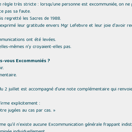
une règle très stricte : lorsqu'une personne est excommuniée, on ne
te pas sa faute.
s regretté les Sacres de 1988.
s exprimé leur gratitude envers Mgr Lefebvre et leur joie d'avoir r
munications ont été levées.
elles-mêmes n'y croyaient-elles pas.
tes-vous Excommuniés ?
r.
mentaire.
du 2 juillet est accompagné d'une note complémentaire qui renvo
irme explicitement :
être jugées au cas par cas. »
ême qu'il n'existe aucune Excommunication générale frappant indist