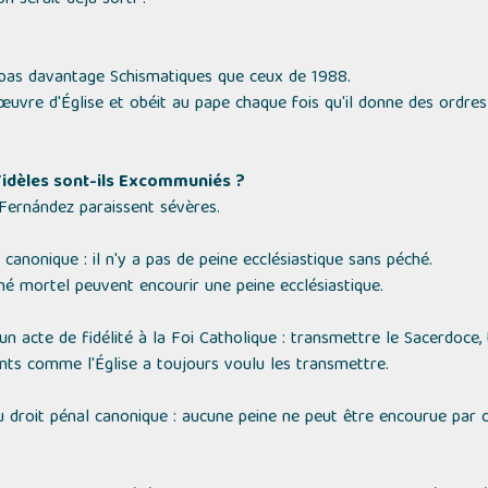
n serait déjà sorti ?
pas davantage Schismatiques que ceux de 1988.
œuvre d'Église et obéit au pape chaque fois qu'il donne des ordres
 Fidèles sont-ils Excommuniés ?
Fernández paraissent sévères.
t canonique : il n'y a pas de peine ecclésiastique sans péché.
é mortel peuvent encourir une peine ecclésiastique.
é un acte de fidélité à la Foi Catholique : transmettre le Sacerdoce,
nts comme l'Église a toujours voulu les transmettre.
u droit pénal canonique : aucune peine ne peut être encourue par ce