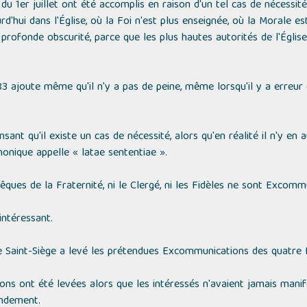
du 1er juillet ont été accomplis en raison d'un tel cas de nécessit
'hui dans l'Église, où la Foi n'est plus enseignée, où la Morale es
profonde obscurité, parce que les plus hautes autorités de l'Égli
 ajoute même qu'il n'y a pas de peine, même lorsqu'il y a erreur 
nsant qu'il existe un cas de nécessité, alors qu'en réalité il n'y en a
onique appelle « latae sententiae ».
êques de la Fraternité, ni le Clergé, ni les Fidèles ne sont Excomm
 intéressant.
 Saint-Siège a levé les prétendues Excommunications des quatre
s ont été levées alors que les intéressés n'avaient jamais manife
endement.