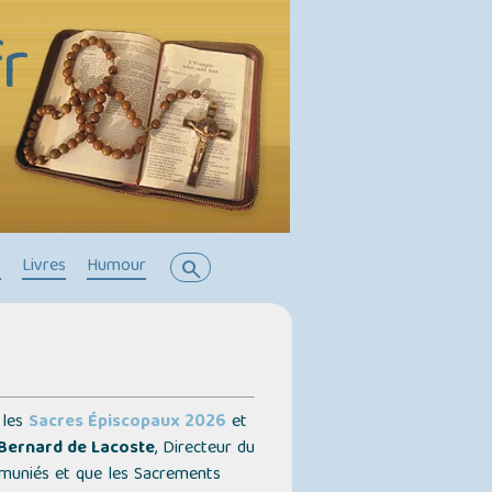
r
s
Livres
Humour
search
 les
Sacres Épiscopaux 2026
et
Bernard de Lacoste
, Directeur du
mmuniés et que les Sacrements