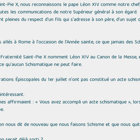
aint-Pie X, nous reconnaissons le pape Léon XIV comme notre chef, l
tes les communications de notre Supérieur général à son égard.
ont pleines du respect d'un fils qui s'adresse à son père, d'un sujet
s allés à Rome à l'occasion de l'Année sainte, ce que jamais des Sc
 Fraternité Saint-Pie X nomment Léon XIV au Canon de la Messe, e
ce qu'aucun Schismatique ne peut faire.
ations Épiscopales du 1er juillet n'ont pas constitué un acte schis
intéressant.
nes affirmaient :
« Vous avez accompli un acte schismatique »
, lo
e.
 on nous dit de nouveau que nous faisons Schisme et que nous quitt