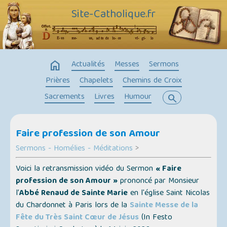
Site-Catholique.fr
home
Actualités
Messes
Sermons
Prières
Chapelets
Chemins de Croix
Sacrements
Livres
Humour
search
Faire profession de son Amour
Sermons - Homélies - Méditations
>
Voici la retransmission vidéo du Sermon
« Faire
profession de son Amour »
prononcé par Monsieur
l’
Abbé Renaud de Sainte Marie
en l'église Saint Nicolas
du Chardonnet à Paris lors de la
Sainte Messe de la
Fête du Très Saint Cœur de Jésus
(
In Festo