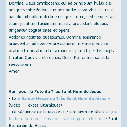
Domine, Deus omnipotens, qui ad principium hujus diei
nos pervenire fecisti; tua nos hodie salva virtute ; ut in
hac die ad nullum declinemus peccatum, sed semper ad
tuam justitiam faciendam nostra procedant eloquia,
dirigantur cogitationes et opera.
Actiones nostras, quaesumus, Domine, aspirando
praeveni et adjuvando prosequere: ut cuncta nostra
oratio et operatio a te semper incipiat et per te coepta
finiatur. Qui vivis et regnas, Deus, Per omnia saecula
saeculorum.
Amen.
Voir pour la Fête du Très Saint Nom de Jésus :
- La
« Sainte Messe du Très Saint Nom de Jésus »
(
Vidéo + Textes Liturgiques
)
- La Séquence de la Messe du Saint Nom de Jésus
« Que
le doux Nom de Jésus nous soit toujours cher »
de Saint
Bernardin de Bustis