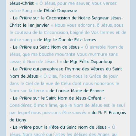
Jésus-Christ
« Ô Jésus, pour me sauver, Vous versez
votre Sang »
de l’Abbé Duquesne
- La Prière sur la Circoncision de Notre-Seigneur Jésus-
Christ le 1er janvier
« Nous Vous adorons, ô Jésus, sous
le couteau de la Circoncision, baigné de Vos larmes et de
Votre sang »
de Mgr le Duc de Fitz-James
- La Prière au Saint Nom de Jésus
« Ô aimable Nom de
Jésus, que ma bouche mourante Vous murmure sans
cesse, ô Nom de Jésus ! »
de Mgr Félix Dupanloup
- La Prière qui paraphrase l’hymne des Vêpres du Saint
Nom de Jésus
« Ô Dieu, faites-nous la Grâce de jouir
dans le Ciel de la vue de Celui dont nous honorons le
Nom sur la terre »
de Louise-Marie de France
- La Prière sur le Saint Nom de Jésus-Enfant
«
Considérez, ô mon âme, que le Nom de Jésus est le seul
par lequel nous puissions être sauvés »
du R. P. François
de Ligny
- La Prière pour la Fête du Saint Nom de Jésus
« Ô
Jésus, Nom sacré qui faites les délices des Anges, qui