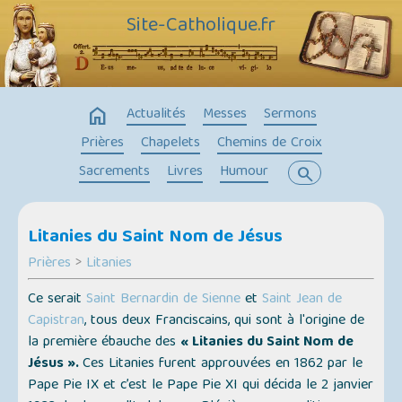
Site-Catholique.fr
home
Actualités
Messes
Sermons
Prières
Chapelets
Chemins de Croix
Sacrements
Livres
Humour
search
Litanies du Saint Nom de Jésus
Prières
>
Litanies
Ce serait
Saint Bernardin de Sienne
et
Saint Jean de
Capistran
, tous deux Franciscains, qui sont à l'origine de
la première ébauche des
« Litanies du Saint Nom de
Jésus ».
Ces Litanies furent approuvées en 1862 par le
Pape Pie IX et c’est le Pape Pie XI qui décida le 2 janvier