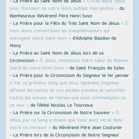
- La Prière au Saint Nom de Jésus
« Ô très-doux Jésus,
pour l'honneur de votre Nom, oubliez mes péchés »
du
Bienheureux Révérend Père Henri Suso
- La Prière pour la Fête du Très Saint Nom de Jésus
« Ô
mon Jésus, convertissez les blasphémateurs qui
outragent Votre Saint Nom »
d’Adolphe Baudon de
Mony
- La Prière au Saint Nom de Jésus lors de sa
Circoncision
« Ô Jésus, remplissez notre cœur du Baume
Sacré de votre Nom Divin »
de Saint François de Sales
- La Prière pour la Circoncision du Seigneur le 1er janvier
« Par ce précieux Sang que Vous répandez, Seigneur,
effacez les taches de nos années passées et sanctifiez
toutes les actions de l'année que nous commençons en
ce Jour »
de l’Abbé Nicolas Le Tourneux
- La Prière sur la Circoncision de Notre Sauveur
« Ô
Jésus, par ce Sang précieux que Vous avez versé dans
Votre circoncision »
du Révérend Père Jean Couturier
- La Prière lors de la Circoncision de Notre Seigneur