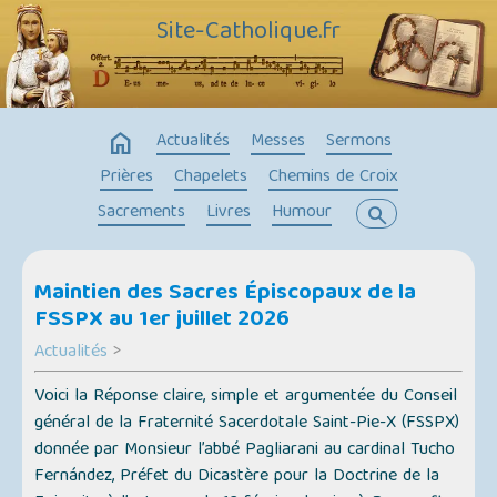
Site-Catholique.fr
home
Actualités
Messes
Sermons
Prières
Chapelets
Chemins de Croix
Sacrements
Livres
Humour
search
Maintien des Sacres Épiscopaux de la
FSSPX au 1er juillet 2026
Actualités
>
Voici la Réponse claire, simple et argumentée du Conseil
général de la Fraternité Sacerdotale Saint-Pie-X (FSSPX)
donnée par Monsieur l’abbé Pagliarani au cardinal Tucho
Fernández, Préfet du Dicastère pour la Doctrine de la