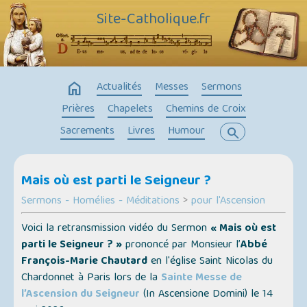
Site-Catholique.fr
home
Actualités
Messes
Sermons
Prières
Chapelets
Chemins de Croix
Sacrements
Livres
Humour
search
Mais où est parti le Seigneur ?
Sermons - Homélies - Méditations
>
pour l'Ascension
Voici la retransmission vidéo du Sermon
« Mais où est
parti le Seigneur ? »
prononcé par Monsieur l’
Abbé
François-Marie Chautard
en l'église Saint Nicolas du
Chardonnet à Paris lors de la
Sainte Messe de
l’Ascension du Seigneur
(In Ascensione Domini)
le 14