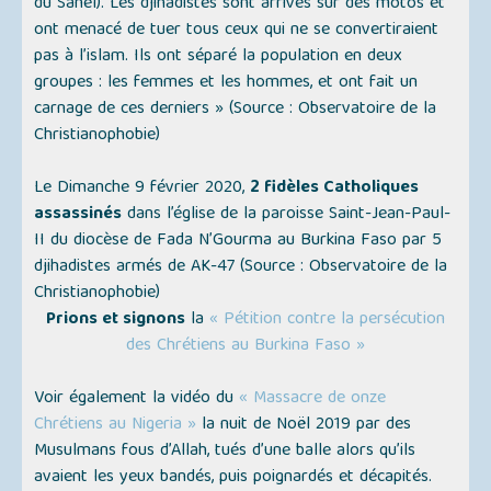
du Sahel). Les djihadistes sont arrivés sur des motos et
ont menacé de tuer tous ceux qui ne se convertiraient
pas à l’islam. Ils ont séparé la population en deux
groupes : les femmes et les hommes, et ont fait un
carnage de ces derniers »
(Source : Observatoire de la
Christianophobie)
Le Dimanche 9 février 2020,
2 fidèles Catholiques
assassinés
dans l’église de la paroisse Saint-Jean-Paul-
II du diocèse de Fada N’Gourma au Burkina Faso par 5
djihadistes armés de AK-47 (Source : Observatoire de la
Christianophobie)
Prions et signons
la
« Pétition contre la persécution
des Chrétiens au Burkina Faso »
Voir également la vidéo du
« Massacre de onze
Chrétiens au Nigeria »
la nuit de Noël 2019 par des
Musulmans fous d’Allah, tués d’une balle alors qu’ils
avaient les yeux bandés, puis poignardés et décapités.