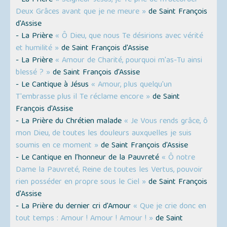
- La Prière
« Seigneur Jésus, je Te prie de m'accorder
Deux Grâces avant que je ne meure »
de Saint François
d'Assise
- La Prière
« Ô Dieu, que nous Te désirions avec vérité
et humilité »
de Saint François d'Assise
- La Prière
« Amour de Charité, pourquoi m'as-Tu ainsi
blessé ? »
de Saint François d'Assise
- Le Cantique à Jésus
« Amour, plus quelqu'un
T'embrasse plus il Te réclame encore »
de Saint
François d'Assise
- La Prière du Chrétien malade
« Je Vous rends grâce, ô
mon Dieu, de toutes les douleurs auxquelles je suis
soumis en ce moment »
de Saint François d'Assise
- Le Cantique en l’honneur de la Pauvreté
« Ô notre
Dame la Pauvreté, Reine de toutes les Vertus, pouvoir
rien posséder en propre sous le Ciel »
de Saint François
d'Assise
- La Prière du dernier cri d'Amour
« Que je crie donc en
tout temps : Amour ! Amour ! Amour ! »
de Saint