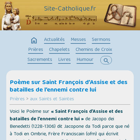
Site-Catholique.fr
home
Actualités
Messes
Sermons
Prières
Chapelets
Chemins de Croix
Sacrements
Livres
Humour
search
Poème sur Saint François d’Assise et des
batailles de l’ennemi contre lui
Prières
>
aux Saints et Saintes
Voici le Poème sur
« Saint François d’Assise et des
batailles de l’ennemi contre lui »
de Jacopo dei
Benedetti (1228-1306) dit
Jacopone da Todi
parce que né
à Todi en Ombrie, Frère Franciscain (ofm) qui écrivit