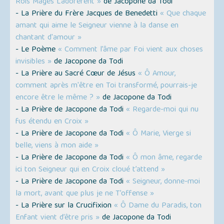
Rois Mages L’adorèrent »
de Jacopone da Todi
- La Prière du Frère Jacques de Benedetti
« Que chaque
amant qui aime le Seigneur vienne à la danse en
chantant d'amour »
- Le Poème
« Comment l’âme par Foi vient aux choses
invisibles »
de Jacopone da Todi
- La Prière au Sacré Cœur de Jésus
« Ô Amour,
comment après m'être en Toi transformé, pourrais-je
encore être le même ? »
de Jacopone da Todi
- La Prière de Jacopone da Todi
« Regarde-moi qui nu
fus étendu en Croix »
- La Prière de Jacopone da Todi
« Ô Marie, Vierge si
belle, viens à mon aide »
- La Prière de Jacopone da Todi
« Ô mon âme, regarde
ici ton Seigneur qui en Croix cloué t’attend »
- La Prière de Jacopone da Todi
« Seigneur, donne-moi
la mort, avant que plus je ne T’offense »
- La Prière sur la Crucifixion
« Ô Dame du Paradis, ton
Enfant vient d’être pris »
de Jacopone da Todi