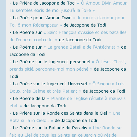
- La Prière de Jacopone da Todi
« Ô Amour, Divin Amour,
Tu sembles épris de moi jusqu’à la folie »
- La Prière pour l’Amour Divin
« Je meurs d’amour pour
Toi, ô mon Rédempteur »
de Jacopone da Todi
- Le Poème sur
« Saint François d’Assise et des batailles
de l’ennemi contre lui »
de Jacopone da Todi
- Le Poème sur
« La grande Bataille de l’Antéchrist »
de
Jacopone da Todi
- Le Poème sur le Jugement personnel
« Ô Jésus-Christ,
prends pitié, pardonne-moi mon péché »
de Jacopone da
Todi
- La Prière sur le Jugement Universel
« Ô Seigneur très
Doux, très Calme et très Patient »
de Jacopone da Todi
- Le Poème de la
« Plainte de l’Église réduite à mauvais
état »
de Jacopone da Todi
- La Prière sur la Ronde des Saints dans le Ciel
« Una
Rota si fa in Cielo... »
de Jacopone da Todi
- Le Poème sur la Ballade du Paradis
« Une Ronde se
fait au Ciel de tous les Saints en ce Jardin où réside