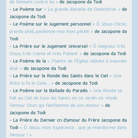
de l’ennemi contre lui »
de Jacopone da Todi
- Le Poème sur
« La grande Bataille de l’Antéchrist »
de
Jacopone da Todi
- Le Poème sur le Jugement personnel
« Ô Jésus-Christ,
prends pitié, pardonne-moi mon péché »
de Jacopone da
Todi
- La Prière sur le Jugement Universel
« Ô Seigneur très
Doux, très Calme et très Patient »
de Jacopone da Todi
- Le Poème de la
« Plainte de l’Église réduite à mauvais
état »
de Jacopone da Todi
- La Prière sur la Ronde des Saints dans le Ciel
« Una
Rota si fa in Cielo... »
de Jacopone da Todi
- Le Poème sur la Ballade du Paradis
« Une Ronde se
fait au Ciel de tous les Saints en ce Jardin où réside
l’Amour Divin qui l’enflamme de son Amour »
de
Jacopone da Todi
- La Prière du Dernier cri d’amour du Frère Jacopone da
Todi
« Ô Jésus, mon Espérance... que je m’endorme dans
l’Amour ! »