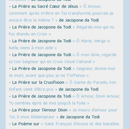
invisibles »
de Jacopone da Todi
- La Prière au Sacré Cœur de Jésus
« Ô Amour,
comment après m'être en Toi transformé, pourrais-je
encore être le même ? »
de Jacopone da Todi
- La Prière de Jacopone da Todi
« Regarde-moi qui nu
fus étendu en Croix »
- La Prière de Jacopone da Todi
« Ô Marie, Vierge si
belle, viens à mon aide »
- La Prière de Jacopone da Todi
« Ô mon âme, regarde
ici ton Seigneur qui en Croix cloué t’attend »
- La Prière de Jacopone da Todi
« Seigneur, donne-moi
la mort, avant que plus je ne T’offense »
- La Prière sur la Crucifixion
« Ô Dame du Paradis, ton
Enfant vient d’être pris »
de Jacopone da Todi
- La Prière de Jacopone da Todi
« Ô Amour, Divin Amour,
Tu sembles épris de moi jusqu’à la folie »
- La Prière pour l’Amour Divin
« Je meurs d’amour pour
Toi, ô mon Rédempteur »
de Jacopone da Todi
- Le Poème sur
« Saint François d’Assise et des batailles