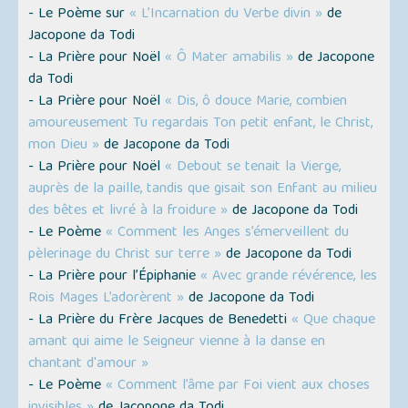
- Le Poème sur
« L’Incarnation du Verbe divin »
de
Jacopone da Todi
- La Prière pour Noël
« Ô Mater amabilis »
de Jacopone
da Todi
- La Prière pour Noël
« Dis, ô douce Marie, combien
amoureusement Tu regardais Ton petit enfant, le Christ,
mon Dieu »
de Jacopone da Todi
- La Prière pour Noël
« Debout se tenait la Vierge,
auprès de la paille, tandis que gisait son Enfant au milieu
des bêtes et livré à la froidure »
de Jacopone da Todi
- Le Poème
« Comment les Anges s’émerveillent du
pèlerinage du Christ sur terre »
de Jacopone da Todi
- La Prière pour l’Épiphanie
« Avec grande révérence, les
Rois Mages L’adorèrent »
de Jacopone da Todi
- La Prière du Frère Jacques de Benedetti
« Que chaque
amant qui aime le Seigneur vienne à la danse en
chantant d'amour »
- Le Poème
« Comment l’âme par Foi vient aux choses