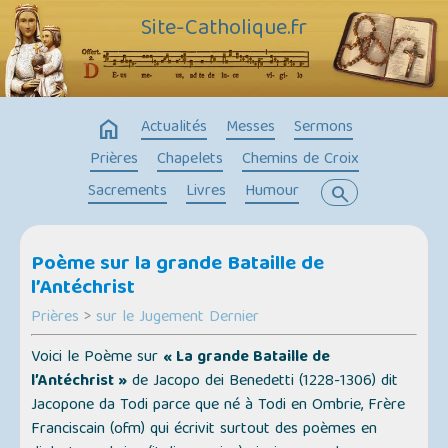
Site-Catholique.fr
home
Actualités
Messes
Sermons
Prières
Chapelets
Chemins de Croix
Sacrements
Livres
Humour
search
Poème sur la grande Bataille de
l’Antéchrist
Prières
>
sur le Jugement Dernier
Voici le Poème sur
« La grande Bataille de
l’Antéchrist »
de Jacopo dei Benedetti (1228-1306) dit
Jacopone da Todi
parce que né à Todi en Ombrie, Frère
Franciscain (ofm) qui écrivit surtout des poèmes en