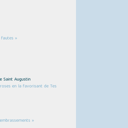
 fautes »
 Saint Augustin
rroses en la favorisant de Tes
s embrassements »