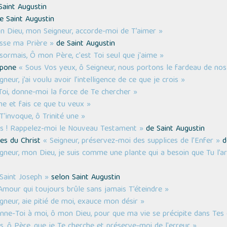
aint Augustin
 Saint Augustin
n Dieu, mon Seigneur, accorde-moi de T’aimer »
esse ma Prière »
de Saint Augustin
sormais, Ô mon Père, c'est Toi seul que j'aime »
ippone
« Sous Vos yeux, ô Seigneur, nous portons le fardeau de nos
gneur, j’ai voulu avoir l’intelligence de ce que je crois »
Toi, donne-moi la force de Te chercher »
me et fais ce que tu veux »
T'invoque, ô Trinité une »
s ! Rappelez-moi le Nouveau Testament »
de Saint Augustin
ces du Christ
« Seigneur, préservez-moi des supplices de l’Enfer »
de
igneur, mon Dieu, je suis comme une plante qui a besoin que Tu l’a
 Saint Joseph »
selon Saint Augustin
Amour qui toujours brûle sans jamais T’éteindre »
gneur, aie pitié de moi, exauce mon désir »
nne-Toi à moi, ô mon Dieu, pour que ma vie se précipite dans Te
is, ô Père, que je Te cherche et préserve-moi de l'erreur »