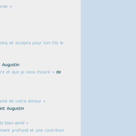
prier »
ste, et accepte pour ton fils le
 Augustin
vre et que je veux mourir »
de
ommé de votre Amour »
int Augustin
ls bien-aimé »
sement profond et une contrition