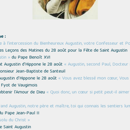
e :
ce à l’intercession du Bienheureux Augustin, votre Confesseur et Po
es Leçons des Matines du 28 août pour la Fête de Saint Augustin
stin »
du Pape Benoît XVI
nt Augustin d’Hippone le 28 août
« Augustin, second Paul, Docteur 
nsieur Jean-Baptiste de Santeuil
 Augustin d'Hippone le 28 août
« Vous avez blessé mon cœur, Vous di
 Fyot de Vaugimois
 obtenir l'Amour de Dieu
« Quoi donc, un cœur si petit peut-il aimer
and Augustin, notre père et maître, toi qui connais les sentiers l
u Pape Jean-Paul II
olu du Christ »
 Saint Augustin