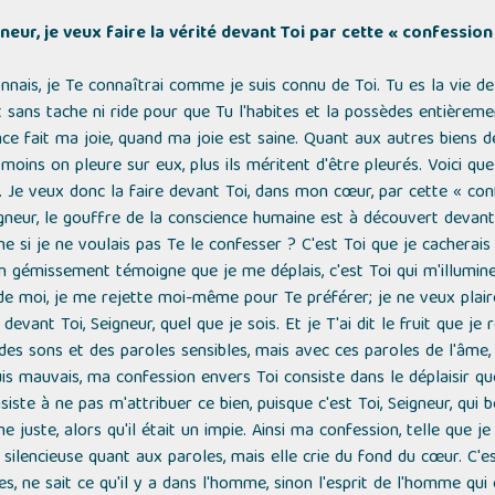
neur, je veux faire la vérité devant Toi par cette « confession 
onnais, je Te connaîtrai comme je suis connu de Toi. Tu es la vie d
 sans tache ni ride pour que Tu l'habites et la possèdes entièreme
ce fait ma joie, quand ma joie est saine. Quant aux autres biens de 
 moins on pleure sur eux, plus ils méritent d'être pleurés. Voici que
ère. Je veux donc la faire devant Toi, dans mon cœur, par cette « c
igneur, le gouffre de la conscience humaine est à découvert devant 
si je ne voulais pas Te le confesser ? C'est Toi que je cachera
n gémissement témoigne que je me déplais, c'est Toi qui m'illumines
e de moi, je me rejette moi-même pour Te préférer; je ne veux plair
devant Toi, Seigneur, quel que je sois. Et je T'ai dit le fruit que j
 des sons et des paroles sensibles, mais avec ces paroles de l'âme,
uis mauvais, ma confession envers Toi consiste dans le déplaisir qu
iste à ne pas m'attribuer ce bien, puisque c'est Toi, Seigneur, qui b
e juste, alors qu'il était un impie. Ainsi ma confession, telle que je
t silencieuse quant aux paroles, mais elle crie du fond du cœur. C'es
 ne sait ce qu'il y a dans l'homme, sinon l'esprit de l'homme qui e