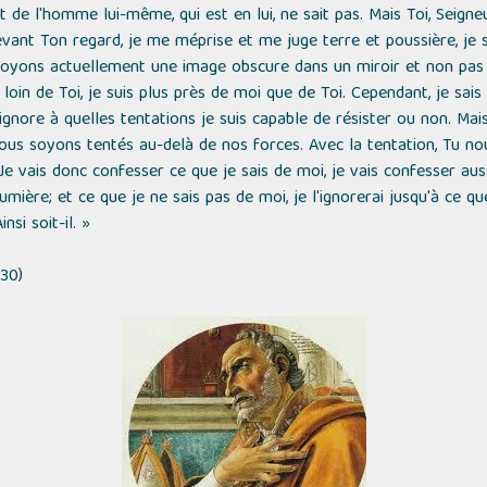
de l'homme lui-même, qui est en lui, ne sait pas. Mais Toi, Seigneur
devant Ton regard, je me méprise et me juge terre et poussière, je
oyons actuellement une image obscure dans un miroir et non pas e
l loin de Toi, je suis plus près de moi que de Toi. Cependant, je sai
j'ignore à quelles tentations je suis capable de résister ou non. Ma
ous soyons tentés au-delà de nos forces. Avec la tentation, Tu n
 Je vais donc confesser ce que je sais de moi, je vais confesser aus
 lumière; et ce que je ne sais pas de moi, je l'ignorerai jusqu'à ce 
si soit-il. »
30)