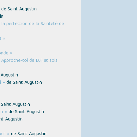
de Saint Augustin
in
 la perfection de la Sainteté de
e »
onde »
 Approche-toi de Lui, et sois
 Augustin
i »
de Saint Augustin
Saint Augustin
in »
de Saint Augustin
nt Augustin
our »
de Saint Augustin