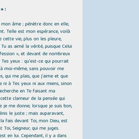
» :
e mon âme ; pénètre donc en elle,
nt. Telle est mon espérance, voilà
cette vie, plus on les pleure,
 Tu as aimé la vérité, puisque Celui
onfession », et devant de nombreux
Tes yeux : qu'est-ce qui pourrait
is à moi-même, sans pouvoir me
, qui me plais, que j'aime et que
e ni à Tes yeux ni aux miens, sinon
e recherche en Te faisant ma
 cette clameur de la pensée qui
e je me donne; lorsque je suis bon,
énis le juste ; mais auparavant,
 la fais devant Toi, mon Dieu, est
t Toi, Seigneur, qui me juges.
st en lui. Cependant, il y a dans