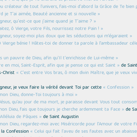
u créateur de tout l'univers, fais-moi d'abord la Grâce de Te bien 
d je T'ai aimée, Beauté ancienne et si nouvelle »
gneur, qu'est-ce que j'aime quand je T'aime ? »
aitez, ô Vierge, votre Fils, nourrissez notre Pain ! »
igneur, soyez-moi plus doux que les séductions qui m’égaraient »
 Vierge bénie ! Hâtes-toi de donner ta parole à l’ambassadeur céle
s un pauvre de Dieu, afin qu'Il t'enrichisse de Lui-même »
e en moi, Saint-Esprit, afin que je pense ce qui est Saint »
de Saint
s-Christ
« C'est entre Vos bras, ô mon divin Maître, que je veux vi
gneur, je veux faire la vérité devant Toi par cette
« Confession »
mon Dieu, donne-Toi toujours à moi »
Jésus, qu’au jour de ma mort, je paraisse devant Vous tout cons
mon Dieu, fais que toujours je cherche ardemment ta Face »
de Sa
'Alléluia de Pâques »
de Saint Augustin
mon Dieu, regardez-moi avec Miséricorde pour l’Amour de votre Fi
 la Confession
« Celui qui fait l'aveu de ses fautes avec un abais