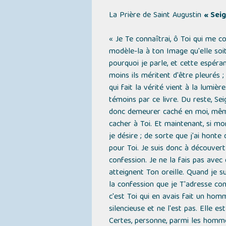
La Prière de Saint Augustin
« Seig
« Je Te connaîtrai, ô Toi qui me c
modèle-la à ton Image qu'elle soit
pourquoi je parle, et cette espéran
moins ils méritent d'être pleurés ;
qui fait la vérité vient à la lumi
témoins par ce livre. Du reste, Se
donc demeurer caché en moi, même 
cacher à Toi. Et maintenant, si mo
je désire ; de sorte que j'ai hont
pour Toi. Je suis donc à découvert 
confession. Je ne la fais pas avec
atteignent Ton oreille. Quand je s
la confession que je T'adresse cons
c'est Toi qui en avais fait un homm
silencieuse et ne l'est pas. Elle es
Certes, personne, parmi les hommes,