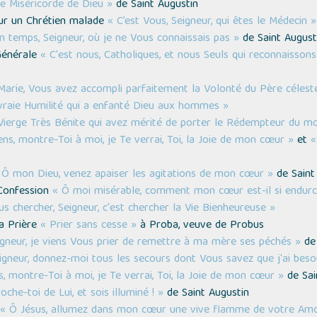
re Miséricorde de Dieu »
de Saint Augustin
our un Chrétien malade
« C’est Vous, Seigneur, qui êtes le Médecin »
un temps, Seigneur, où je ne Vous connaissais pas »
de Saint August
 Générale
« C'est nous, Catholiques, et nous Seuls qui reconnaissons
Marie, Vous avez accompli parfaitement la Volonté du Père célest
vraie Humilité qui a enfanté Dieu aux hommes »
Vierge Très Bénite qui avez mérité de porter le Rédempteur du m
ens, montre-Toi à moi, je Te verrai, Toi, la Joie de mon cœur »
et
«
 Ô mon Dieu, venez apaiser les agitations de mon cœur »
de Saint
 Confession
« Ô moi misérable, comment mon cœur est-il si endurc
us chercher, Seigneur, c'est chercher la Vie Bienheureuse »
la Prière
« Prier sans cesse »
à Proba, veuve de Probus
igneur, je viens Vous prier de remettre à ma mère ses péchés »
de 
igneur, donnez-moi tous les secours dont Vous savez que j'ai beso
s, montre-Toi à moi, je Te verrai, Toi, la Joie de mon cœur »
de Sai
oche-toi de Lui, et sois illuminé ! »
de Saint Augustin
« Ô Jésus, allumez dans mon cœur une vive flamme de votre Am