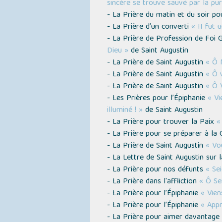
sincère se trouve sauvé par la pu
- La Prière du matin et du soir p
- La Prière d’un converti
« II fut 
- La Prière de Profession de Foi
Dieu »
de Saint Augustin
- La Prière de Saint Augustin
« Ô 
- La Prière de Saint Augustin
« Ô 
- La Prière de Saint Augustin
« Ô 
- Les Prières pour l’Épiphanie
« Vi
illuminé ! »
de Saint Augustin
- La Prière pour trouver la Paix
«
- La Prière pour se préparer à la
- La Prière de Saint Augustin
« Vo
- La Lettre de Saint Augustin sur 
- La Prière pour nos défunts
« Se
- La Prière dans l'affliction
« Ô Se
- La Prière pour l’Épiphanie
« Vien
- La Prière pour l’Épiphanie
« Appr
- La Prière pour aimer davantage