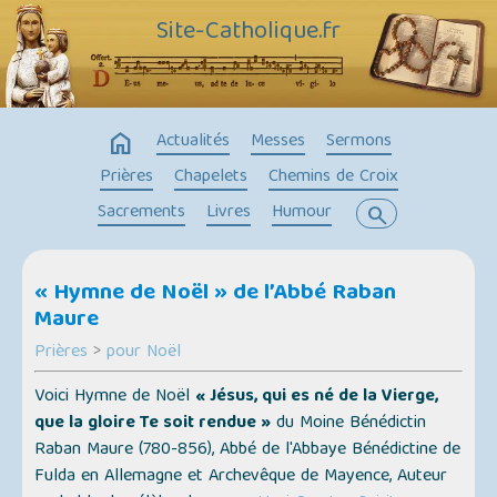
Site-Catholique.fr
home
Actualités
Messes
Sermons
Prières
Chapelets
Chemins de Croix
Sacrements
Livres
Humour
search
« Hymne de Noël » de l’Abbé Raban
Maure
Prières
>
pour Noël
Voici Hymne de Noël
« Jésus, qui es né de la Vierge,
que la gloire Te soit rendue »
du Moine Bénédictin
Raban Maure (780-856), Abbé de l'Abbaye Bénédictine de
Fulda en Allemagne et Archevêque de Mayence, Auteur