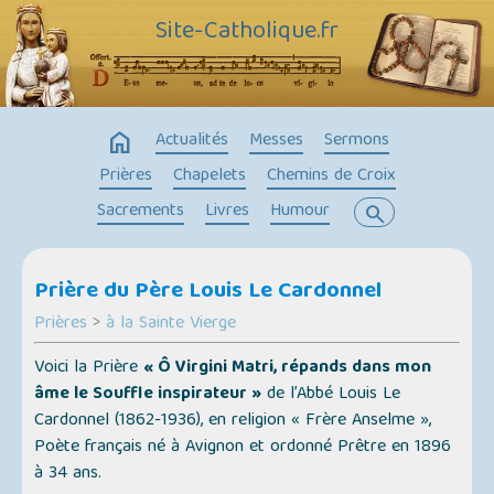
Site-Catholique.fr
home
Actualités
Messes
Sermons
Prières
Chapelets
Chemins de Croix
Sacrements
Livres
Humour
search
Prière du Père Louis Le Cardonnel
Prières
>
à la Sainte Vierge
Voici la Prière
« Ô Virgini Matri, répands dans mon
âme le Souffle inspirateur »
de l’Abbé Louis Le
Cardonnel (1862-1936), en religion « Frère Anselme »,
Poète français né à Avignon et ordonné Prêtre en 1896
à 34 ans.