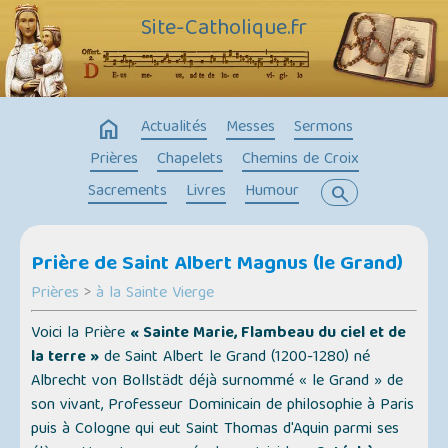
Site-Catholique.fr
home
Actualités
Messes
Sermons
Prières
Chapelets
Chemins de Croix
Sacrements
Livres
Humour
search
Prière de Saint Albert Magnus (le Grand)
Prières
>
à la Sainte Vierge
Voici la Prière
« Sainte Marie, Flambeau du ciel et de
la terre »
de Saint Albert le Grand (1200-1280) né
Albrecht von Bollstädt déjà surnommé « le Grand » de
son vivant, Professeur Dominicain de philosophie à Paris
puis à Cologne qui eut Saint Thomas d'Aquin parmi ses