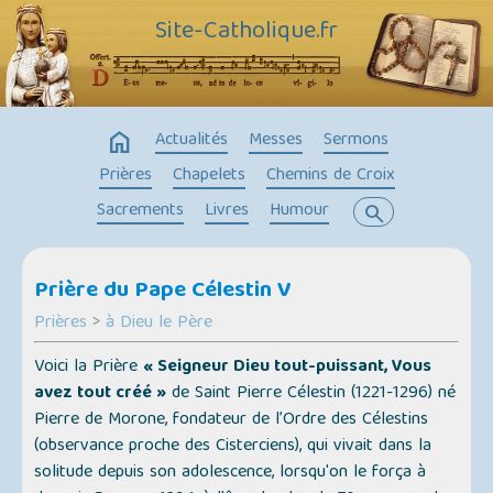
Site-Catholique.fr
home
Actualités
Messes
Sermons
Prières
Chapelets
Chemins de Croix
Sacrements
Livres
Humour
search
Prière du Pape Célestin V
Prières
>
à Dieu le Père
Voici la Prière
« Seigneur Dieu tout-puissant, Vous
avez tout créé »
de Saint Pierre Célestin (1221-1296) né
Pierre de Morone, fondateur de l’Ordre des Célestins
(observance proche des Cisterciens), qui vivait dans la
solitude depuis son adolescence, lorsqu'on le força à