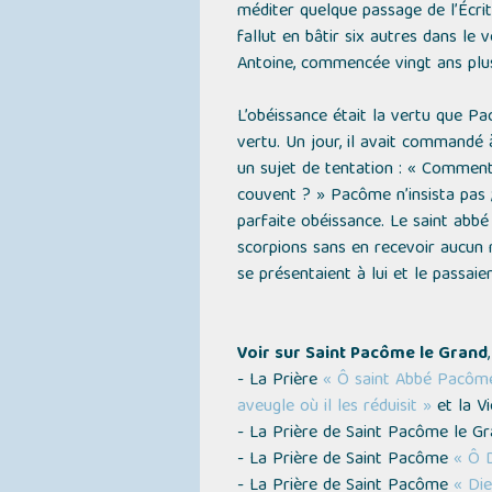
méditer quelque passage de l’Écrit
fallut en bâtir six autres dans le
Antoine, commencée vingt ans plus
L’obéissance était la vertu que Pac
vertu. Un jour, il avait commandé 
un sujet de tentation : « Comment, s
couvent ? » Pacôme n’insista pas ; 
parfaite obéissance. Le saint abbé 
scorpions sans en recevoir aucun ma
se présentaient à lui et le passaien
Voir sur Saint Pacôme le Grand
- La Prière
« Ô saint Abbé Pacôme,
aveugle où il les réduisit »
et la V
- La Prière de Saint Pacôme le G
- La Prière de Saint Pacôme
« Ô D
- La Prière de Saint Pacôme
« Die