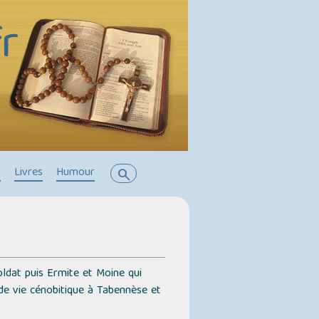
r
s
Livres
Humour
search
ldat puis Ermite et Moine qui
 de vie cénobitique à Tabennèse et