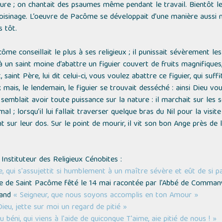
ure ; on chantait des psaumes même pendant le travail. Bientôt le 
 voisinage. L’oeuvre de Pacôme se développait d’une manière aussi m
 tôt.
ôme conseillait le plus à ses religieux ; il punissait sévèrement le
à un saint moine d’abattre un figuier couvert de fruits magnifiques,
aint Père, lui dit celui-ci, vous voulez abattre ce figuier, qui suffi
mais, le lendemain, le figuier se trouvait desséché : ainsi Dieu vo
semblait avoir toute puissance sur la nature : il marchait sur les s
l ; lorsqu’il lui fallait traverser quelque bras du Nil pour la visi
t sur leur dos. Sur le point de mourir, il vit son bon Ange près de l
, Instituteur des Religieux Cénobites :
 qui s'assujettit si humblement à un maître sévère et eût de si par
ie de Saint Pacôme fêté le 14 mai racontée par l'Abbé de Commanv
rand
« Seigneur, que nous soyons accomplis en ton Amour »
ieu, jette sur moi un regard de pitié »
u béni, qui viens à l'aide de quiconque T'aime, aie pitié de nous ! »