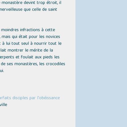
monastère devint trop étroit, il
erveilleuse que celle de saint
s moindres infractions à cette
 mais qui était pour les novices
t à lui tout seul à nourrir tout le
ulait montrer le mérite de la
erpents et foulait aux pieds les
te de ses monastères, les crocodiles
ui.
faits disciples par l'obéissance
ille