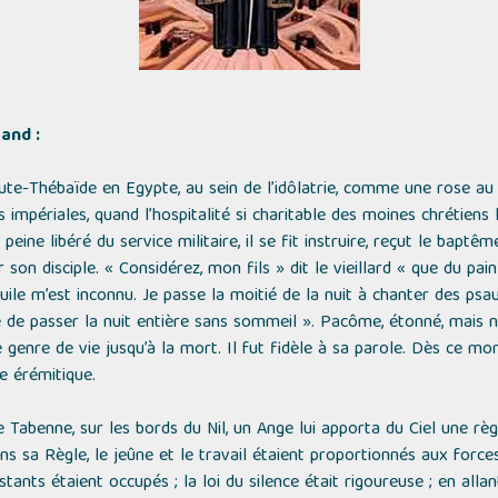
and :
e-Thébaïde en Egypte, au sein de l’idôlatrie, comme une rose au m
s impériales, quand l’hospitalité si charitable des moines chrétiens l
 peine libéré du service militaire, il se fit instruire, reçut le baptê
r son disciple. « Considérez, mon fils » dit le vieillard « que du pa
’huile m’est inconnu. Je passe la moitié de la nuit à chanter des p
ive de passer la nuit entière sans sommeil ». Pacôme, étonné, mais 
e genre de vie jusqu’à la mort. Il fut fidèle à sa parole. Dès ce mo
e érémitique.
de Tabenne, sur les bords du Nil, un Ange lui apporta du Ciel une rè
ns sa Règle, le jeûne et le travail étaient proportionnés aux forc
tants étaient occupés ; la loi du silence était rigoureuse ; en allan