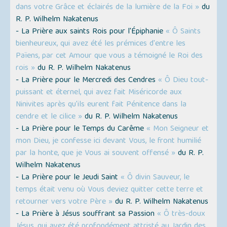
dans votre Grâce et éclairés de la lumière de la Foi »
du
R. P. Wilhelm Nakatenus
- La Prière aux saints Rois pour l'Épiphanie
« Ô Saints
bienheureux, qui avez été les prémices d'entre les
Païens, par cet Amour que vous a témoigné le Roi des
rois »
du R. P. Wilhelm Nakatenus
- La Prière pour le Mercredi des Cendres
« Ô Dieu tout-
puissant et éternel, qui avez fait Miséricorde aux
Ninivites après qu'ils eurent fait Pénitence dans la
cendre et le cilice »
du R. P. Wilhelm Nakatenus
- La Prière pour le Temps du Carême
« Mon Seigneur et
mon Dieu, je confesse ici devant Vous, le front humilié
par la honte, que je Vous ai souvent offensé »
du R. P.
Wilhelm Nakatenus
- La Prière pour le Jeudi Saint
« Ô divin Sauveur, le
temps était venu où Vous deviez quitter cette terre et
retourner vers votre Père »
du R. P. Wilhelm Nakatenus
- La Prière à Jésus souffrant sa Passion
« Ô très-doux
Jésus, qui avez été profondément attristé au Jardin des