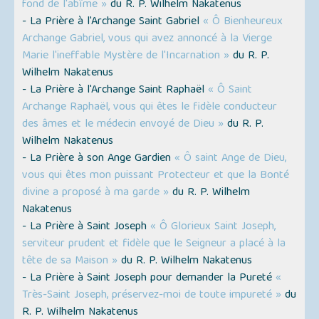
fond de l'abîme »
du R. P. Wilhelm Nakatenus
- La Prière à l'Archange Saint Gabriel
« Ô Bienheureux
Archange Gabriel, vous qui avez annoncé à la Vierge
Marie l'ineffable Mystère de l'Incarnation »
du R. P.
Wilhelm Nakatenus
- La Prière à l'Archange Saint Raphaël
« Ô Saint
Archange Raphaël, vous qui êtes le fidèle conducteur
des âmes et le médecin envoyé de Dieu »
du R. P.
Wilhelm Nakatenus
- La Prière à son Ange Gardien
« Ô saint Ange de Dieu,
vous qui êtes mon puissant Protecteur et que la Bonté
divine a proposé à ma garde »
du R. P. Wilhelm
Nakatenus
- La Prière à Saint Joseph
« Ô Glorieux Saint Joseph,
serviteur prudent et fidèle que le Seigneur a placé à la
tête de sa Maison »
du R. P. Wilhelm Nakatenus
- La Prière à Saint Joseph pour demander la Pureté
«
Très-Saint Joseph, préservez-moi de toute impureté »
du
R. P. Wilhelm Nakatenus