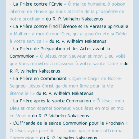
- La Prière contre l'Envie
« Ô malice humaine, ô poison
infernal de l'Envie qui nous attriste de la prospérité de
notre prochain »
du R. P. Wilhelm Nakatenus
- La Prière contre l'Indifférence et la Paresse Spirituelle
« Malheur à moi, ô mon Dieu, qui ai jusqu'ici été si Tiède
à votre service ! »
du R. P. Wilhelm Nakatenus
- La Prière de Préparation et les Actes avant la
Communion
« Ô Jésus, mon Sauveur et mon Dieu, voilà
que Vous m'invitez à m'asseoir à votre sainte Table »
du
R. P. Wilhelm Nakatenus
- La Prière en Communiant
« Que le Corps de Notre-
Seigneur Jésus-Christ garde mon âme pour la Vie
éternelle ! »
du R. P. Wilhelm Nakatenus
- La Prière après la sainte Communion
« Ô Jésus, mon
Dieu et mon éternel bonheur, Vous êtes en moi et moi
en Vous »
du R. P. Wilhelm Nakatenus
- L’Offrande de la sainte Communion pour le Prochain
«
Ô Jésus, ayez pitié de ........... pour qui je Vous offre ma
Communion »
du R. P. Wilhelm Nakatenus