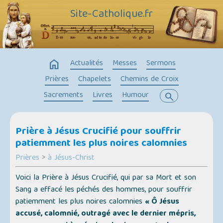
Site-Catholique.fr
home
Actualités
Messes
Sermons
Prières
Chapelets
Chemins de Croix
Sacrements
Livres
Humour
search
Prière à Jésus Crucifié pour souffrir
patiemment les plus noires calomnies
Prières
>
à Jésus-Christ
Voici la Prière à Jésus Crucifié, qui par sa Mort et son
Sang a effacé les péchés des hommes, pour souffrir
patiemment les plus noires calomnies
« Ô Jésus
accusé, calomnié, outragé avec le dernier mépris,