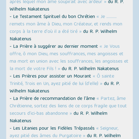
après lequel mon âme soupirait avec ardeur »
du R. P.
Wilhelm Nakatenus
- Le Testament Spirituel du bon Chrétien
« Je ...........
remets mon âme à Dieu, mon Créateur, et rends mon
corps à la terre d'où il a été tiré »
du R. P. Wilhelm
Nakatenus
- La Prière à suggérer au dernier moment
« Je Vous
offre, ô mon Dieu, mes souffrances, mes angoisses et
ma mort en union avec les souffrances, les angoisses et
la mort de votre Fils ! »
du R. P. Wilhelm Nakatenus
- Les Prières pour assister un Mourant
« Ô sainte
Trinité, Trois en Un, ayez pitié de lui (d'elle) »
du R. P.
Wilhelm Nakatenus
- La Prière de recommandation de l'âme
« Partez, âme
Chrétienne, sortez des liens de ce corps fragile que tout
secours d'ici-bas abandonne »
du R. P. Wilhelm
Nakatenus
- Les Litanies pour les Fidèles Trépassés
« Seigneur,
ayez pitié des âmes du Purgatoire »
du R. P. Wilhelm