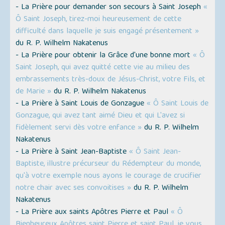
- La Prière pour demander son secours à Saint Joseph
«
Ô Saint Joseph, tirez-moi heureusement de cette
difficulté dans laquelle je suis engagé présentement »
du R. P. Wilhelm Nakatenus
- La Prière pour obtenir la Grâce d'une bonne mort
« Ô
Saint Joseph, qui avez quitté cette vie au milieu des
embrassements très-doux de Jésus-Christ, votre Fils, et
de Marie »
du R. P. Wilhelm Nakatenus
- La Prière à Saint Louis de Gonzague
« Ô Saint Louis de
Gonzague, qui avez tant aimé Dieu et qui L'avez si
fidèlement servi dès votre enfance »
du R. P. Wilhelm
Nakatenus
- La Prière à Saint Jean-Baptiste
« Ô Saint Jean-
Baptiste, illustre précurseur du Rédempteur du monde,
qu'à votre exemple nous ayons le courage de crucifier
notre chair avec ses convoitises »
du R. P. Wilhelm
Nakatenus
- La Prière aux saints Apôtres Pierre et Paul
« Ô
Bienheureux Apôtres saint Pierre et saint Paul, je vous