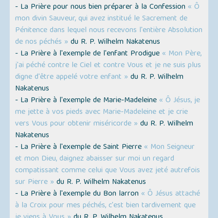
- La Prière pour nous bien préparer à la Confession
« Ô
mon divin Sauveur, qui avez institué le Sacrement de
Pénitence dans lequel nous recevons l'entière Absolution
de nos péchés »
du R. P. Wilhelm Nakatenus
- La Prière à l'exemple de l'enfant Prodigue
« Mon Père,
j'ai péché contre le Ciel et contre Vous et je ne suis plus
digne d'être appelé votre enfant »
du R. P. Wilhelm
Nakatenus
- La Prière à l'exemple de Marie-Madeleine
« Ô Jésus, je
me jette à vos pieds avec Marie-Madeleine et je crie
vers Vous pour obtenir miséricorde »
du R. P. Wilhelm
Nakatenus
- La Prière à l'exemple de Saint Pierre
« Mon Seigneur
et mon Dieu, daignez abaisser sur moi un regard
compatissant comme celui que Vous avez jeté autrefois
sur Pierre »
du R. P. Wilhelm Nakatenus
- La Prière à l'exemple du Bon larron
« Ô Jésus attaché
à la Croix pour mes péchés, c'est bien tardivement que
je viens à Vous »
du R. P. Wilhelm Nakatenus