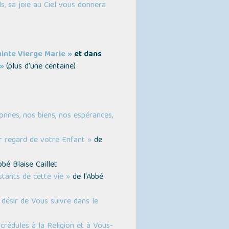
s, sa joie au Ciel vous donnera
ainte Vierge Marie »
et dans
 »
(plus d’une centaine)
nnes, nos biens, nos espérances,
r regard de votre Enfant »
de
bbé Blaise Caillet
stants de cette vie »
de l'Abbé
 désir de Vous suivre dans le
crédules à la Religion et à Vous-