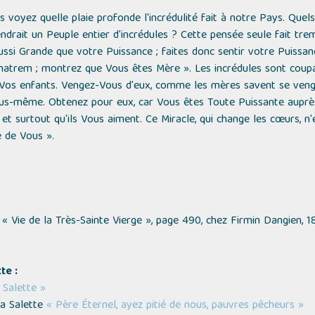
s voyez quelle plaie profonde l'incrédulité fait à notre Pays. Quels
ndrait un Peuple entier d'incrédules ? Cette pensée seule fait tre
ssi Grande que votre Puissance ; faites donc sentir votre Puissan
atrem ; montrez que Vous êtes Mère ». Les incrédules sont coupab
 Vos enfants. Vengez-Vous d'eux, comme les mères savent se venger
us-même. Obtenez pour eux, car Vous êtes Toute Puissante auprès
 et surtout qu'ils Vous aiment. Ce Miracle, qui change les cœurs, n
e de Vous ».
-
« Vie de la Très-Sainte Vierge »,
page 490, chez Firmin Dangien, 1
te :
Salette »
La Salette
« Père Éternel, ayez pitié de nous, pauvres pêcheurs »