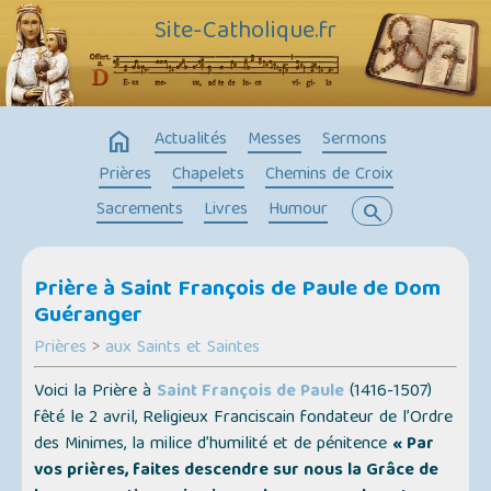
Site-Catholique.fr
home
Actualités
Messes
Sermons
Prières
Chapelets
Chemins de Croix
Sacrements
Livres
Humour
search
Prière à Saint François de Paule de Dom
Guéranger
Prières
>
aux Saints et Saintes
Voici la Prière à
Saint François de Paule
(1416-1507)
fêté le 2 avril, Religieux Franciscain fondateur de l’Ordre
des Minimes, la milice d’humilité et de pénitence
« Par
vos prières, faites descendre sur nous la Grâce de