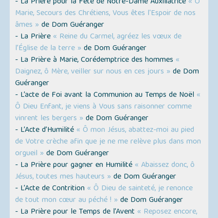
- La Prière pour la Fête de Notre-Dame Auxiliatrice
« Ô
Marie, Secours des Chrétiens, Vous êtes l'Espoir de nos
âmes »
de Dom Guéranger
- La Prière
« Reine du Carmel, agréez les vœux de
l’Église de la terre »
de Dom Guéranger
- La Prière à Marie, Corédemptrice des hommes
«
Daignez, ô Mère, veiller sur nous en ces jours »
de Dom
Guéranger
- L’acte de Foi avant la Communion au Temps de Noël
«
Ô Dieu Enfant, je viens à Vous sans raisonner comme
vinrent les bergers »
de Dom Guéranger
- L’Acte d’Humilité
« Ô mon Jésus, abattez-moi au pied
de Votre crèche afin que je ne me relève plus dans mon
orgueil »
de Dom Guéranger
- La Prière pour gagner en Humilité
« Abaissez donc, ô
Jésus, toutes mes hauteurs »
de Dom Guéranger
- L’Acte de Contrition
« Ô Dieu de sainteté, je renonce
de tout mon cœur au péché ! »
de Dom Guéranger
- La Prière pour le Temps de l’Avent
« Reposez encore,