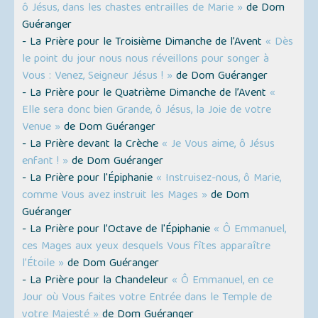
ô Jésus, dans les chastes entrailles de Marie »
de Dom
Guéranger
- La Prière pour le Troisième Dimanche de l’Avent
« Dès
le point du jour nous nous réveillons pour songer à
Vous : Venez, Seigneur Jésus ! »
de Dom Guéranger
- La Prière pour le Quatrième Dimanche de l’Avent
«
Elle sera donc bien Grande, ô Jésus, la Joie de votre
Venue »
de Dom Guéranger
- La Prière devant la Crèche
« Je Vous aime, ô Jésus
enfant ! »
de Dom Guéranger
- La Prière pour l'Épiphanie
« Instruisez-nous, ô Marie,
comme Vous avez instruit les Mages »
de Dom
Guéranger
- La Prière pour l’Octave de l'Épiphanie
« Ô Emmanuel,
ces Mages aux yeux desquels Vous fîtes apparaître
l’Étoile »
de Dom Guéranger
- La Prière pour la Chandeleur
« Ô Emmanuel, en ce
Jour où Vous faites votre Entrée dans le Temple de
votre Majesté »
de Dom Guéranger