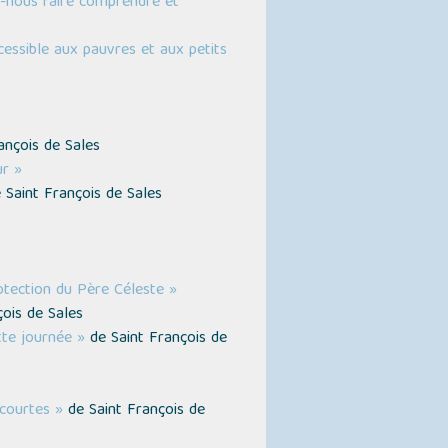
s-nous faire comprendre et
cessible aux pauvres et aux petits
ançois de Sales
ur »
 Saint François de Sales
otection du Père Céleste »
ois de Sales
te journée »
de Saint François de
courtes »
de Saint François de