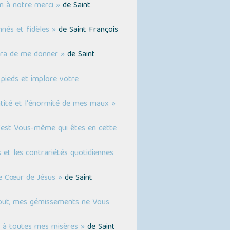
en à notre merci »
de Saint
nnés et fidèles »
de Saint François
aira de me donner »
de Saint
 pieds et implore votre
ntité et l'énormité de mes maux »
'est Vous-même qui êtes en cette
 et les contrariétés quotidiennes
e Cœur de Jésus »
de Saint
out, mes gémissements ne Vous
et à toutes mes misères »
de Saint