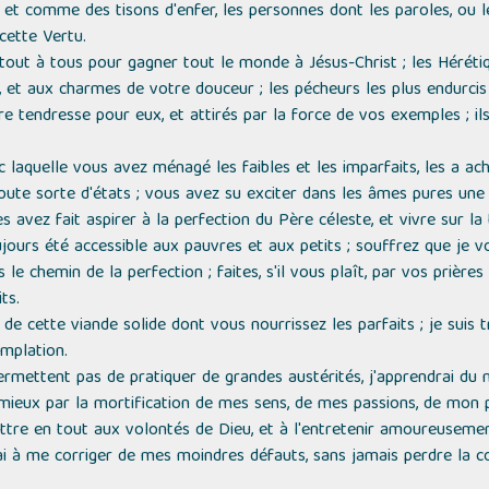
 et comme des tisons d'enfer, les personnes dont les paroles, ou l
cette Vertu.
 tout à tous pour gagner tout le monde à Jésus-Christ ; les Hérétiq
s, et aux charmes de votre douceur ; les pécheurs les plus endurci
tre tendresse pour eux, et attirés par la force de vos exemples ; 
laquelle vous avez ménagé les faibles et les imparfaits, les a ach
toute sorte d'états ; vous avez su exciter dans les âmes pures une 
es avez fait aspirer à la perfection du Père céleste, et vivre sur la 
jours été accessible aux pauvres et aux petits ; souffrez que je v
le chemin de la perfection ; faites, s'il vous plaît, par vos prières
ts.
de cette viande solide dont vous nourrissez les parfaits ; je suis 
emplation.
rmettent pas de pratiquer de grandes austérités, j'apprendrai du
 mieux par la mortification de mes sens, de mes passions, de mon
ettre en tout aux volontés de Dieu, et à l'entretenir amoureuse
rai à me corriger de mes moindres défauts, sans jamais perdre la c