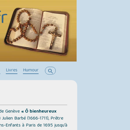
r
s
Livres
Humour
search
e de Genève
« Ô bienheureux
Julien Barbé (1666-1711), Prêtre
ons-Enfants à Paris de 1695 jusqu’à