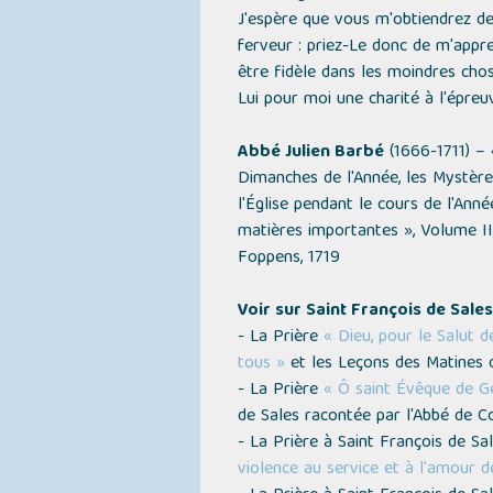
J'espère que vous m'obtiendrez de Jé
ferveur : priez-Le donc de m'appr
être fidèle dans les moindres cho
Lui pour moi une charité à l'épreuv
Abbé Julien Barbé
(1666-1711) –
Dimanches de l'Année, les Mystères
l'Église pendant le cours de l'Anné
matières importantes »
, Volume II
Foppens, 1719
Voir sur Saint François de Sales
- La Prière
« Dieu, pour le Salut 
tous »
et les Leçons des Matines d
- La Prière
« Ô saint Évêque de Ge
de Sales racontée par l'Abbé de 
- La Prière à Saint François de S
violence au service et à l'amour d