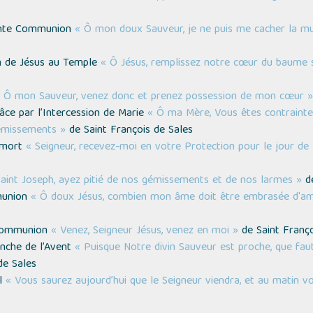
Sainte Communion
« Ô mon doux Sauveur, je ne puis me cacher la m
on de Jésus au Temple
« Ô Jésus, remplissez notre cœur du baume 
 Ô mon Sauveur, venez donc et prenez possession de mon cœur »
ce par l’Intercession de Marie
« Ô ma Mère, Vous êtes contrainte
émissements »
de Saint François de Sales
a mort
« Seigneur, recevez-moi en votre Protection pour le jour de
aint Joseph, ayez pitié de nos gémissements et de nos larmes »
de
munion
« Ô doux Jésus, combien mon âme doit être embrasée d'a
e Communion
« Venez, Seigneur Jésus, venez en moi »
de Saint Franço
nche de l’Avent
« Puisque Notre divin Sauveur est proche, que faut
de Sales
ël
« Vous saurez aujourd’hui que le Seigneur viendra, et au matin v