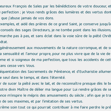
heureux François de Sales par les bénédictions de votre douceur, e
 perfection ; je Vous rends grâces des lumières et des vertus don
que j'abuse jamais de vos dons.
 exemples, et aidé des prières de ce grand Saint, je conserve jusqu
 conseils des sages Directeurs, je ne tombe point dans les illusions
 marche pas à pas, et sans éclat dans la voie sûre de la piété Chré
état.
généreusement aux mouvements de la nature corrompue, et de suivr
a sensualité et l'amour propre, pour ne plus vivre que de la vie de l
me et si soigneux de ma perfection, que tous les accidents de cett
ans cesse vers Vous.
 fréquentation des Sacrements de Pénitence, et d'Eucharistie allu
 seul dans le temps, et dans l'éternité.
r de sucer la piété avec le lait, et de reconnaître presque dès le 
votre divin Maître de délier ma langue pour Lui rendre grâces de se
ce m'inspire le mépris des amusements du siècle ; afin que je tr
e de ses maximes, et par l'imitation de ses vertus.
ême soin tout ce qui pourrait contribuer à me faire perdre le pré