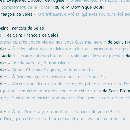
les, Évêque et Docteur de l’Église
« Ô Bienheureux François, faîte
le complément de la Force »
du R. P. Dominique Bouix
 François de Sales
« Ô bienheureux Prélat, qui avez toujours été ac
Saint François de Sales
re »
de Saint François de Sales
venance, très douce Vierge, que Vous êtes ma Mère »
de Saint Fr
Sales
« Ô Très Sainte Vierge pleine de Grâce et Demeure du Seigne
e Marie
« Ô Marie qui marchait en Ta voie sans tâche de péché »
de
Sales
« Je crie vers Toi, ô mon Dieu »
Sales
« Quoi qu'il arrive Seigneur, je Vous aime ! »
Sales
« Ô Seigneur, qui me délivrera si ce n'est Vous ? »
Sales
« Gardez-vous bien surtout de ne pas quitter la Main et la Pr
 je Vous remercie de m'avoir conservé cette nuit »
de Saint Franç
 me présente humblement à Vous pour Vous rendre compte de cet
Sales
« Ô ma Reine, soyez mon Avocate auprès de votre Fils »
 Dieu, que cette vie est trompeuse et que ses consolations sont 