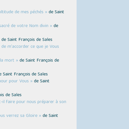
ultitude de mes péchés »
de Saint
sacré de votre Nom divin »
de
de Saint François de Sales
 de m'accorder ce que je Vous
 la mort »
de Saint François de
 Saint François de Sales
mour pour Vous »
de Saint
is de Sales
-il faire pour nous préparer à son
ous verrez sa Gloire »
de Saint