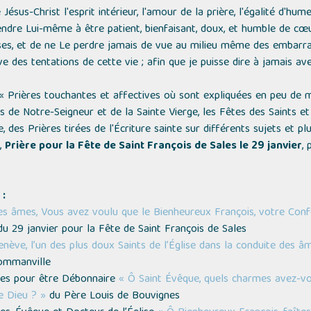
sus-Christ l'esprit intérieur, l'amour de la prière, l'égalité d'humeu
endre Lui-même à être patient, bienfaisant, doux, et humble de cœu
ses, et de ne Le perdre jamais de vue au milieu même des embarr
e des tentations de cette vie ; afin que je puisse dire à jamais avec 
« Prières touchantes et affectives où sont expliquées en peu de m
 de Notre-Seigneur et de la Sainte Vierge, les Fêtes des Saints et
e, des Prières tirées de l'Écriture sainte sur différents sujets et pl
,
Prière pour la Fête de Saint François de Sales le 29 janvier
, 
 :
des âmes, Vous avez voulu que le Bienheureux François, votre Confe
u 29 janvier pour la Fête de Saint François de Sales
nève, l’un des plus doux Saints de l’Église dans la conduite des â
Commanville
ales pour être Débonnaire
« Ô Saint Évêque, quels charmes avez-vo
e Dieu ? »
du Père Louis de Bouvignes