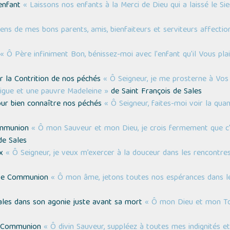
 enfant
« Laissons nos enfants à la Merci de Dieu qui a laissé le Si
ens de mes bons parents, amis, bienfaiteurs et serviteurs affectio
« Ô Père infiniment Bon, bénissez-moi avec l'enfant qu'il Vous pl
ur la Contrition de nos péchés
« Ô Seigneur, je me prosterne à Vos
gue et une pauvre Madeleine »
de Saint François de Sales
our bien connaître nos péchés
« Ô Seigneur, faites-moi voir la qua
Communion
« Ô mon Sauveur et mon Dieu, je crois fermement que c
de Sales
ix
« Ô Seigneur, je veux m’exercer à la douceur dans les rencontres
inte Communion
« Ô mon âme, jetons toutes nos espérances dans l
Sales dans son agonie juste avant sa mort
« Ô mon Dieu et mon T
nte Communion
« Ô divin Sauveur, suppléez à toutes mes indignités 