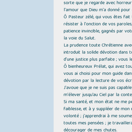
sorte que je regarde avec horreur
l'amour que Dieu m'a donné pour 
Ô Pasteur zélé, qui vous êtes fait
résister à l'onction de vos parole
patience invincible, gagnés par vo
la voie du Salut.
La prudence toute Chrétienne avec 
introduit la solide dévotion dans 
d'une justice plus parfaite ; vous l
Ô bienheureux Prélat, qui avez tou
vous ai choisi pour mon guide dans 
dévotion par la lecture de vos écri
J'avoue que je ne suis pas capable 
m'élever jusqu’au Ciel par la cont
Si ma santé, et mon état ne me pe
faiblesse, et à y suppléer de mon
volonté ; j'apprendrai à me soum
toutes mes pensées ; je travaille
décourager de mes chutes.