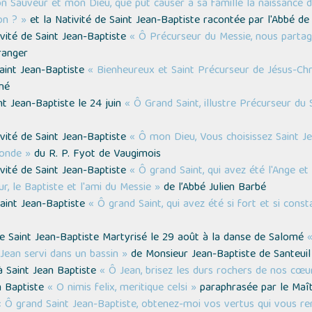
mon Sauveur et mon Dieu, que pût causer à sa famille la naissance d
on ? »
et la Nativité de Saint Jean-Baptiste racontée par l'Abbé d
ivité de Saint Jean-Baptiste
« Ô Précurseur du Messie, nous partag
anger
Saint Jean-Baptiste
« Bienheureux et Saint Précurseur de Jésus-Chri
né
nt Jean-Baptiste le 24 juin
« Ô Grand Saint, illustre Précurseur du
ivité de Saint Jean-Baptiste
« Ô mon Dieu, Vous choisissez Saint J
monde »
du R. P. Fyot de Vaugimois
ivité de Saint Jean-Baptiste
« Ô grand Saint, qui avez été l'Ange et
r, le Baptiste et l'ami du Messie »
de l’Abbé Julien Barbé
Saint Jean-Baptiste
« Ô grand Saint, qui avez été si fort et si cons
e Saint Jean-Baptiste Martyrisé le 29 août à la danse de Salomé
«
 Jean servi dans un bassin »
de Monsieur Jean-Baptiste de Santeuil
à Saint Jean Baptiste
« Ô Jean, brisez les durs rochers de nos cœu
n Baptiste
« O nimis felix, meritique celsi »
paraphrasée par le Maî
« Ô grand Saint Jean-Baptiste, obtenez-moi vos vertus qui vous ren