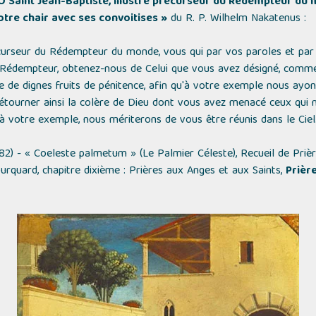
Ô Saint Jean-Baptiste, illustre précurseur du Rédempteur du
otre chair avec ses convoitises »
du R. P. Wilhelm Nakatenus :
récurseur du Rédempteur du monde, vous qui par vos paroles et par
Rédempteur, obtenez-nous de Celui que vous avez désigné, comme 
 de dignes fruits de pénitence, afin qu'à votre exemple nous ayon
détourner ainsi la colère de Dieu dont vous avez menacé ceux qui 
à votre exemple, nous mériterons de vous être réunis dans le Ciel. A
82) -
« Coeleste palmetum » (Le Palmier Céleste)
, Recueil de Priè
ourquard, chapitre dixième : Prières aux Anges et aux Saints,
Prièr