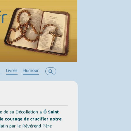
r
s
Livres
Humour
search
re de sa Décollation
« Ô Saint
e courage de crucifier notre
atin par le Révérend Père