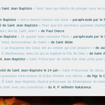
à Saint Jean Baptiste
« Saint Jean, qui mérita de plonger sous les e
an Baptiste
« Antra deserti teneris sub annis »
paraphrasée par le 
té de Saint Jean Baptiste
« Pour que tes serviteurs puissent chanter
eurs lèvres, Saint Jean ! »
de Paul Diacre
an Baptiste
« Ut queant laxis resonare fibris »
paraphrasée par le 
 Salut, Annonciateur du matin »
de Saint Bède
e
« Le Royaume des Cieux est au violent qui s'en empare ! »
de Jac
 Ô Bienheureux Jean, toi qui as baptisé le Fils de Dieu »
de Saint 
int Jean-Baptiste
« Saint Précurseur du Verbe fait chair, priez pour 
ivité de Saint Jean-Baptiste le 24 juin
« Saint Précurseur de Jésus, 
 puissante Intercession la Grâce d'imiter vos Vertus »
de Mgr le D
« Ô Saint Jean-Baptiste, illustre précurseur du Rédempteur du mo
e chair avec ses convoitises »
du R. P. Wilhelm Nakatenus