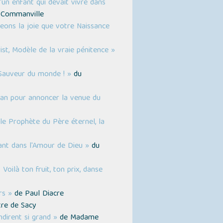
'un enfant qui devait vivre dans
e Commanville
eons la joie que votre Naissance
st, Modèle de la vraie pénitence »
 Sauveur du monde ! »
du
ean pour annoncer la venue du
 le Prophète du Père éternel, la
tant dans l'Amour de Dieu »
du
 Voilà ton fruit, ton prix, danse
rs »
de Paul Diacre
tre de Sacy
dirent si grand »
de Madame