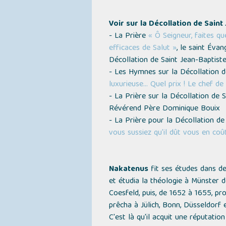
Voir sur la Décollation de Saint
- La Prière
« Ô Seigneur, faites q
efficaces de Salut »
, le saint Éva
Décollation de Saint Jean-Baptist
- Les Hymnes sur la Décollation d
luxurieuse… Quel prix ! Le chef de
- La Prière sur la Décollation de 
Révérend Père Dominique Bouix
- La Prière pour la Décollation de
vous sussiez qu'il dût vous en coût
Nakatenus
fit ses études dans de
et étudia la théologie à Münster d
Coesfeld, puis, de 1652 à 1655, pro
prêcha à Jülich, Bonn, Düsseldorf e
C'est là qu'il acquit une réputation 