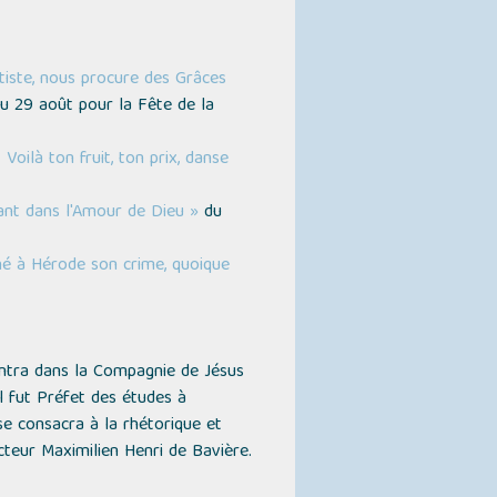
tiste, nous procure des Grâces
du 29 août pour la Fête de la
 Voilà ton fruit, ton prix, danse
tant dans l'Amour de Dieu »
du
hé à Hérode son crime, quoique
entra dans la Compagnie de Jésus
l fut Préfet des études à
 se consacra à la rhétorique et
ecteur Maximilien Henri de Bavière.