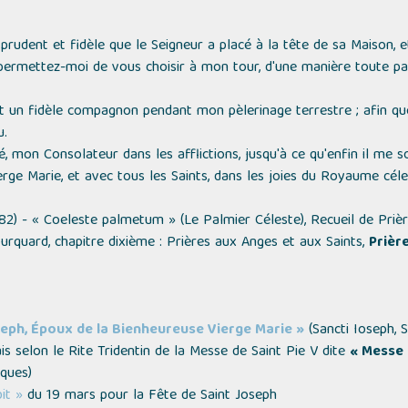
prudent et fidèle que le Seigneur a placé à la tête de sa Maison, et
 permettez-moi de vous choisir à mon tour, d'une manière toute pa
t un fidèle compagnon pendant mon pèlerinage terrestre ; afin que
.
 mon Consolateur dans les afflictions, jusqu'à ce qu'enfin il me 
rge Marie, et avec tous les Saints, dans les joies du Royaume céleste
82) -
« Coeleste palmetum » (Le Palmier Céleste)
, Recueil de Priè
ourquard, chapitre dixième : Prières aux Anges et aux Saints,
Prièr
seph, Époux de la Bienheureuse Vierge Marie »
(Sancti Ioseph, 
is selon le Rite Tridentin de la Messe de Saint Pie V dite
« Messe 
iques)
it »
du 19 mars pour la Fête de Saint Joseph