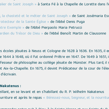
alier de Saint Joseph »
à Santa Fé à la Chapelle de Lorette dans l
, la chasteté et le métier de Saint Joseph »
de Saint Josémaria Esc
rotecteur de la Sainte Église »
de l’Abbé Denis Puga
notre Exemple »
de l’Abbé Pierpaolo Maria Petrucci
ardien du Trésor de Dieu »
de l’Abbé Benoît Martin de Clausonne
s écoles jésuites à Neuss et Cologne de 1628 à 1636. En 1635, il 
e 1644 à 1648, où il fut ordonné Prêtre en 1647. De 1649 à 1651, i
fesseur de philosophie au collège jésuite de Münster. Plus tard, il
t Aix-la-Chapelle. En 1675, il devint Prédicateur de la cour de l'él
d'écrivain.
 Nakatenus :
illant, en se levant et en s’habillant du R. P. Wilhelm Nakatenus
urriture et après le repas
« Bénissez-nous, Seigneur, et la nourrit