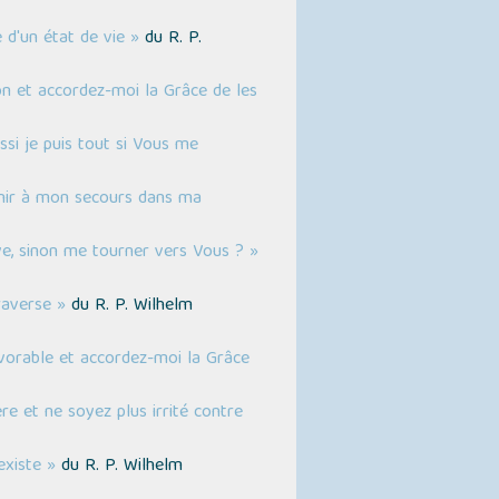
 d'un état de vie »
du R. P.
on et accordez-moi la Grâce de les
ssi je puis tout si Vous me
enir à mon secours dans ma
uve, sinon me tourner vers Vous ? »
raverse »
du R. P. Wilhelm
avorable et accordez-moi la Grâce
re et ne soyez plus irrité contre
existe »
du R. P. Wilhelm