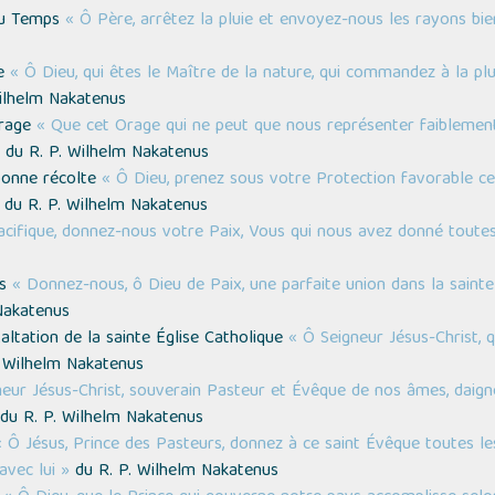
au Temps
« Ô Père, arrêtez la pluie et envoyez-nous les rayons bie
ie
« Ô Dieu, qui êtes le Maître de la nature, qui commandez à la plu
ilhelm Nakatenus
Orage
« Que cet Orage qui ne peut que nous représenter faiblemen
du R. P. Wilhelm Nakatenus
 bonne récolte
« Ô Dieu, prenez sous votre Protection favorable ce
du R. P. Wilhelm Nakatenus
acifique, donnez-nous votre Paix, Vous qui nous avez donné toute
ns
« Donnez-nous, ô Dieu de Paix, une parfaite union dans la sainte 
Nakatenus
xaltation de la sainte Église Catholique
« Ô Seigneur Jésus-Christ, 
 Wilhelm Nakatenus
neur Jésus-Christ, souverain Pasteur et Évêque de nos âmes, daign
du R. P. Wilhelm Nakatenus
« Ô Jésus, Prince des Pasteurs, donnez à ce saint Évêque toutes les
avec lui »
du R. P. Wilhelm Nakatenus