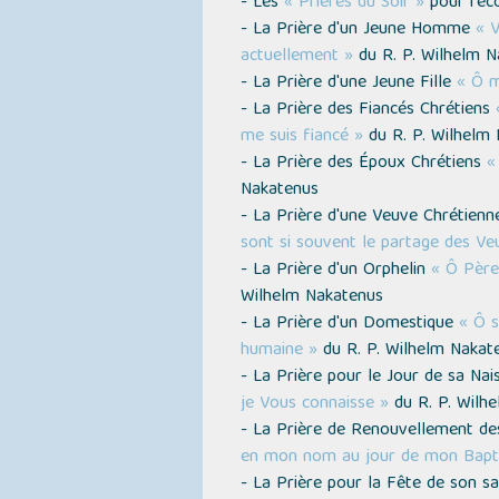
- Les
« Prières du Soir »
pour reco
- La Prière d'un Jeune Homme
« V
actuellement »
du R. P. Wilhelm N
- La Prière d'une Jeune Fille
« Ô m
- La Prière des Fiancés Chrétiens
me suis fiancé »
du R. P. Wilhelm
- La Prière des Époux Chrétiens
«
Nakatenus
- La Prière d'une Veuve Chrétien
sont si souvent le partage des Ve
- La Prière d'un Orphelin
« Ô Père 
Wilhelm Nakatenus
- La Prière d'un Domestique
« Ô s
humaine »
du R. P. Wilhelm Nakat
- La Prière pour le Jour de sa Na
je Vous connaisse »
du R. P. Wilh
- La Prière de Renouvellement 
en mon nom au jour de mon Bap
- La Prière pour la Fête de son s