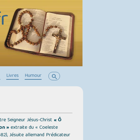
r
s
Livres
Humour
search
tre Seigneur Jésus-Christ
« Ô
on »
extraite du
« Coeleste
2), Jésuite allemand Prédicateur