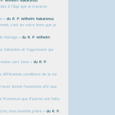
. P. Wilhelm Nakatenus
ées à l'âge que je traverse
e »
du R. P. Wilhelm Nakatenus
rement, c'est en votre Nom que je
de Mariage »
du R. P. Wilhelm
 l'abandon et l'oppression qui
s mains vers Vous »
du R. P.
différentes conditions de la vie
m'avez donné l'existence afin que
la Promesse que d'autres ont faite
tron, mon humble prière »
du R. P.