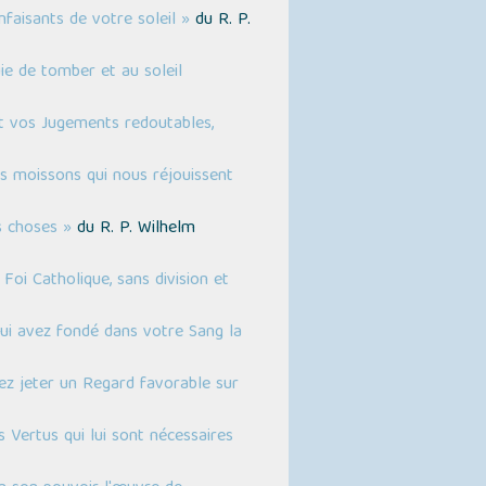
nfaisants de votre soleil »
du R. P.
ie de tomber et au soleil
t vos Jugements redoutables,
s moissons qui nous réjouissent
s choses »
du R. P. Wilhelm
Foi Catholique, sans division et
qui avez fondé dans votre Sang la
ez jeter un Regard favorable sur
 Vertus qui lui sont nécessaires