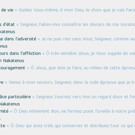
t de vie
« Guidez Vous-même, ô mon Dieu, le choix que je vais faire
s d'état
« Seigneur, faites-moi connaître les devoirs de ma Vocati
katenus
ge dans l'adversité
« Je ne puis rien sans Vous, Seigneur, comme au
enus
urs dans l'affliction
« Ô très-aimable Jésus, je Vous supplie de v
m Nakatenus
découragement
« Ô Jésus, que dois-je faire, au milieu de cette épre
uve
« Venez à mon secours, Seigneur, dans la rude épreuve que je t
âce particulière
« Seigneur, tournez vers moi un regard doux et f
 Nakatenus
amité
« Ô Dieu infiniment Bon, ne fermez point l'oreille à notre priè
s
ette
« Ô Dieu qui avez créé, qui conservez et distribuez tout ce qui 