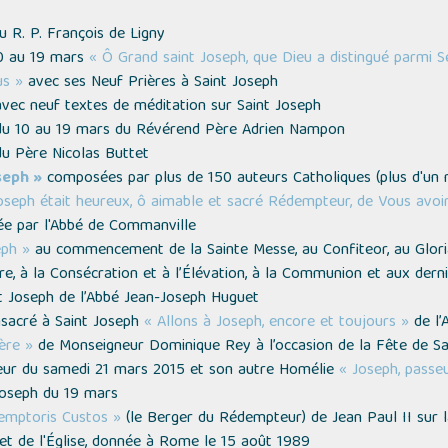
 R. P. François de Ligny
10 au 19 mars
« Ô Grand saint Joseph, que Dieu a distingué parmi Se
us »
avec ses Neuf Prières à Saint Joseph
vec neuf textes de méditation sur Saint Joseph
u 10 au 19 mars du Révérend Père Adrien Nampon
u Père Nicolas Buttet
seph »
composées par plus de 150 auteurs Catholiques
(plus d'un m
oseph était heureux, ô aimable et sacré Rédempteur, de Vous avoi
ée par l'Abbé de Commanville
eph »
au commencement de la Sainte Messe, au Confiteor, au Gloria i
oire, à la Consécration et à l’Élévation, à la Communion et aux dern
t Joseph de l’Abbé Jean-Joseph Huguet
nsacré à Saint Joseph
« Allons à Joseph, encore et toujours »
de l’
ère »
de Monseigneur Dominique Rey à l’occasion de la Fête de Sai
eur du samedi 21 mars 2015 et son autre Homélie
« Joseph, passe
Joseph du 19 mars
emptoris Custos »
(le Berger du Rédempteur)
de Jean Paul II sur l
 et de l'Église, donnée à Rome le 15 août 1989