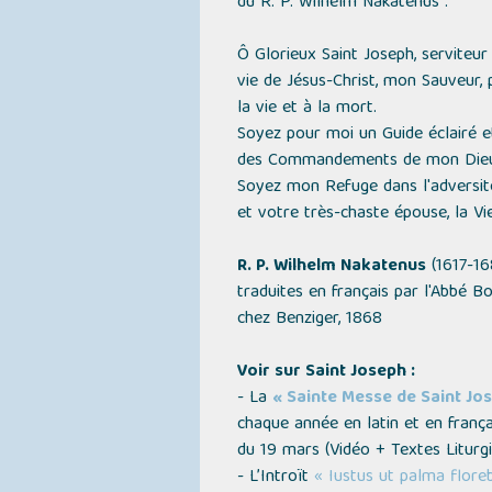
du R. P. Wilhelm Nakatenus :
Ô Glorieux Saint Joseph, serviteur 
vie de Jésus-Christ, mon Sauveur,
la vie et à la mort.
Soyez pour moi un Guide éclairé e
des Commandements de mon Dieu
Soyez mon Refuge dans l'adversité,
et votre très-chaste épouse, la Vie
R. P. Wilhelm Nakatenus
(1617-16
traduites en français par l'Abbé B
chez Benziger, 1868
Voir sur Saint Joseph :
- La
« Sainte Messe de Saint Jo
chaque année en latin et en frança
du 19 mars
(Vidéo + Textes Liturg
- L’Introït
« Iustus ut palma floreb