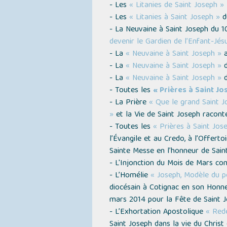
- Les
« Litanies de Saint Joseph »
- Les
« Litanies à Saint Joseph »
du
- La Neuvaine à Saint Joseph du 
devenir le Gardien de l’Enfant-Jés
- La
« Neuvaine à Saint Joseph »
a
- La
« Neuvaine à Saint Joseph »
d
- La
« Neuvaine à Saint Joseph »
d
- Toutes les
« Prières à Saint Jo
- La Prière
« Que le grand Saint J
»
et la Vie de Saint Joseph racont
- Toutes les
« Prières à Saint Jos
l’Évangile et au Credo, à l’Offert
Sainte Messe en l’honneur de Sain
- L'Injonction du Mois de Mars co
- L’Homélie
« Joseph, Modèle du p
diocésain à Cotignac en son Honn
mars 2014 pour la Fête de Saint 
- L’Exhortation Apostolique
« Red
Saint Joseph dans la vie du Christ