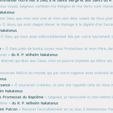
mmander notre nuit à Dieu, à la Sainte Vierge et aux Saints du R
ous voyez, Seigneur, combien ma Religion et ma Vertu sont menac
akatenus
on Dieu, que mon seul soin et mon seul désir soient de Vous plair
« Ô Jésus, qui avez daigné élever le Mariage à la dignité d'un Sac
 Nakatenus
 Ô Dieu, qui nous avez indissolublement liés par votre Sacrement 
ne
« Ô Dieu plein de bonté, soyez mon Protecteur et mon Père, dans
uves »
du R. P. Wilhelm Nakatenus
éternel, qui êtes aux Cieux, voici un pauvre Orphelin qui élève se
ouverain Maître du monde, qui par votre sagesse avez ordonné les 
enus
issance
« Ô souverain Créateur, ce jour me rappelle celui où Vous 
elm Nakatenus
des Promesses du Baptême
« Seigneur, je renouvelle ici moi-même 
tême »
du R. P. Wilhelm Nakatenus
aint Patron
« Recevez favorablement en ce Jour, ô bienheureux Pa