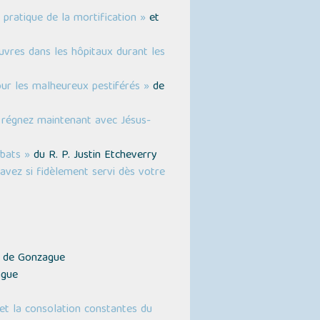
 pratique de la mortification »
et
uvres dans les hôpitaux durant les
pour les malheureux pestiférés »
de
s régnez maintenant avec Jésus-
bats »
du R. P. Justin Etcheverry
'avez si fidèlement servi dès votre
s de Gonzague
ague
et la consolation constantes du