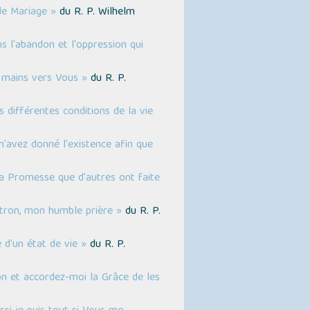
de Mariage »
du R. P. Wilhelm
 l'abandon et l'oppression qui
s mains vers Vous »
du R. P.
différentes conditions de la vie
m'avez donné l'existence afin que
la Promesse que d'autres ont faite
tron, mon humble prière »
du R. P.
 d'un état de vie »
du R. P.
on et accordez-moi la Grâce de les