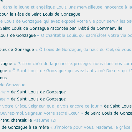
e :
i dans le jeune et angélique Louis, une merveilleuse innocence à la
 pour la Fête de Saint Louis de Gonzague
e Louis de Gonzague, qui avez exposé votre vie pour servir les pa
 Saint Louis de Gonzague racontée par l'Abbé de Commanville
 Louis de Gonzague
« Ô charitable Louis, qui sacrifiâtes votre vie 
Louis de Gonzague
« Ô Louis de Gonzague, du haut du Ciel, où vou
onzague
« Patron chéri de la jeunesse, protégez-nous dans nos com
zague
« Ô Saint Louis de Gonzague, qui avez tant aimé Dieu et qui L
enus
s de Gonzague
rie »
de Saint Louis de Gonzague
nge »
de Saint Louis de Gonzague
r votre Grâce, Seigneur, que je vois encore ce jour »
de Saint Loui
Ouvrez-moi, Seigneur, Votre sacré Cœur »
de Saint Louis de Gonz
rant, chantait le
Psaume 121
uis de Gonzague à sa mère
« J'implore pour vous, Madame, la grâce 