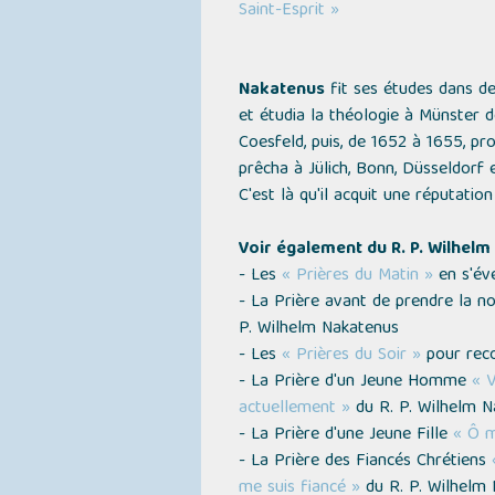
Saint-Esprit »
Nakatenus
fit ses études dans de
et étudia la théologie à Münster d
Coesfeld, puis, de 1652 à 1655, pro
prêcha à Jülich, Bonn, Düsseldorf e
C'est là qu'il acquit une réputation 
Voir également du R. P. Wilhelm
- Les
« Prières du Matin »
en s'éve
- La Prière avant de prendre la no
P. Wilhelm Nakatenus
- Les
« Prières du Soir »
pour reco
- La Prière d'un Jeune Homme
« V
actuellement »
du R. P. Wilhelm N
- La Prière d'une Jeune Fille
« Ô m
- La Prière des Fiancés Chrétiens
me suis fiancé »
du R. P. Wilhelm