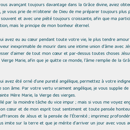
, vous avançant toujours davantage dans la Grâce divine, aviez obt
, je vous prie de m'obtenir de Dieu de me préparer toujours plus p
uvent et avec une piété toujours croissante, afin que ma partic
on, mais le principe de mon bonheur éternel.
ui avez eu au cœur pendant toute votre vie, le plus tendre amour 
aveur inexprimable de mourir dans une intime union d'âme avec Jés
cesser d'aimer de tout mon cœur et par-dessus toutes choses Jés
e Vierge Marie, afin que je quitte ce monde, l'âme remplie de la Grâ
ui avez été orné d'une pureté angélique, permettez à votre indign
e son âme. Par votre vertu vraiment angélique, je vous supplie d
ainte Mère Marie, la Vierge des vierges.
llé par la moindre tâche du vice impur ; mais si vous me voyez en
mon cœur et de mon esprit tout sentiment et toute pensée honteu
ouffrances de Jésus et la pensée de l'Éternité ; imprimez profon
s imite sur la terre et que je mérite d'arriver un jour avec vous au