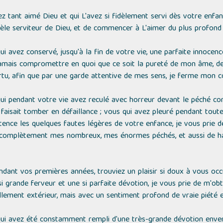
z tant aimé Dieu et qui L'avez si fidèlement servi dès votre enfanc
dèle serviteur de Dieu, et de commencer à L'aimer du plus profon
i avez conservé, jusqu'à la fin de votre vie, une parfaite innocence
jamais compromettre en quoi que ce soit la pureté de mon âme, d
rtu, afin que par une garde attentive de mes sens, je ferme mon c
qui pendant votre vie avez reculé avec horreur devant le péché 
faisait tomber en défaillance ; vous qui avez pleuré pendant tout
tence les quelques fautes légères de votre enfance, je vous prie d
 complètement mes nombreux, mes énormes péchés, et aussi de haïr
ndant vos premières années, trouviez un plaisir si doux à vous occu
i grande ferveur et une si parfaite dévotion, je vous prie de m'obt
ement extérieur, mais avec un sentiment profond de vraie piété et 
qui avez été constamment rempli d'une très-grande dévotion enve