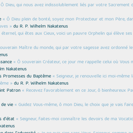
 Ô Dieu, qui nous avez indissolublement liés par votre Sacrement 
ne
« Ô Dieu plein de bonté, soyez mon Protecteur et mon Père, dans
uves »
du R. P. Wilhelm Nakatenus
éternel, qui êtes aux Cieux, voici un pauvre Orphelin qui élève se
ouverain Maître du monde, qui par votre sagesse avez ordonné les 
enus
issance
« Ô souverain Créateur, ce jour me rappelle celui où Vous 
elm Nakatenus
des Promesses du Baptême
« Seigneur, je renouvelle ici moi-même 
tême »
du R. P. Wilhelm Nakatenus
aint Patron
« Recevez favorablement en ce Jour, ô bienheureux Pa
t de vie
« Guidez Vous-même, ô mon Dieu, le choix que je vais faire
s d'état
« Seigneur, faites-moi connaître les devoirs de ma Vocati
katenus