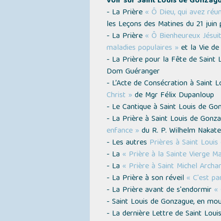
Voir sur Saint Louis de Gonzagu
- La Prière
« Ô Dieu, qui avez réun
les Leçons des Matines du 21 juin
- La Prière
« Ô Bienheureux Jésuit
maladies populaires »
et la Vie de
- La Prière pour la Fête de Saint
Dom Guéranger
- L’Acte de Consécration à Saint 
Christ »
de Mgr Félix Dupanloup
- Le Cantique à Saint Louis de G
- La Prière à Saint Louis de Gon
enfance »
du R. P. Wilhelm Nakat
- Les autres
Prières à Saint Loui
- La
« Prière à la Sainte Vierge Ma
- La
« Prière à Saint Michel Archa
- La Prière à son réveil
« C'est pa
- La Prière avant de s'endormir
« 
- Saint Louis de Gonzague, en mou
- La dernière Lettre de Saint Lo