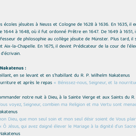
s écoles jésuites à Neuss et Cologne de 1628 à 1636. En 1635, il 
e 1644 à 1648, où il fut ordonné Prêtre en 1647. De 1649 à 1651, i
fesseur de philosophie au collège jésuite de Münster. Plus tard, il
t Aix-la-Chapelle. En 1675, il devint Prédicateur de la cour de l'él
d'écrivain.
 Nakatenus :
illant, en se levant et en s’habillant du R. P. Wilhelm Nakatenus
urriture et après le repas
« Bénissez-nous, Seigneur, et la nourrit
mmander notre nuit à Dieu, à la Sainte Vierge et aux Saints du R
ous voyez, Seigneur, combien ma Religion et ma Vertu sont menac
akatenus
on Dieu, que mon seul soin et mon seul désir soient de Vous plair
« Ô Jésus, qui avez daigné élever le Mariage à la dignité d'un Sac
 Nakatenus