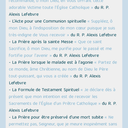
recommande, ô mon Dieu, en Vous offrant cette
adorable Victime toute l'Église Catholique »
du R. P.
Alexis Lefebvre
- L’Acte pour une Communion spirituelle
« Suppléez, ô
mon Dieu, à l'indisposition de mon cœur puisque je suis
très-indigne de Vous recevoir »
du R. P. Alexis Lefebvre
- La Prière après la sainte Messe
« Que ce saint
Sacrifice, ô mon Dieu, me purifie pour le passé et me
fortifie pour l'avenir »
du R. P. Alexis Lefebvre
- La Prière lorsque le malade est à l'agonie
« Partez de
ce monde, âme Chrétienne, au nom de Dieu le Père
tout-puissant, qui vous a créée »
du R. P. Alexis
Lefebvre
- La Formule de Testament Spirituel
« Je déclare dès à
présent que mon intention est de recevoir les
Sacrements de l'Église d'un Prêtre Catholique »
du R. P.
Alexis Lefebvre
- La Prière pour être préservé d'une mort subite
« Ne
permettez pas, Seigneur, que je meure inopinément sans