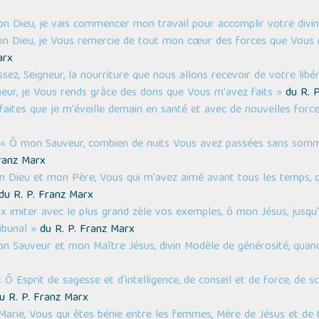
n Dieu, je vais commencer mon travail pour accomplir votre divi
n Dieu, je Vous remercie de tout mon cœur des forces que Vous 
arx
ssez, Seigneur, la nourriture que nous allons recevoir de votre libér
neur, je Vous rends grâce des dons que Vous m'avez faits »
du R. P
faites que je m'éveille demain en santé et avec de nouvelles force
« Ô mon Sauveur, combien de nuits Vous avez passées sans sommei
ranz Marx
 Dieu et mon Père, Vous qui m'avez aimé avant tous les temps, q
u R. P. Franz Marx
x imiter avec le plus grand zèle vos exemples, ô mon Jésus, jusqu
ibunal »
du R. P. Franz Marx
n Sauveur et mon Maître Jésus, divin Modèle de générosité, quan
« Ô Esprit de sagesse et d'intelligence, de conseil et de force, de s
u R. P. Franz Marx
Marie, Vous qui êtes bénie entre les femmes, Mère de Jésus et de 