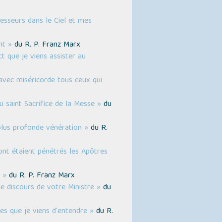
esseurs dans le Ciel et mes
nt »
du R. P. Franz Marx
t que je viens assister au
z avec miséricorde tous ceux qui
u saint Sacrifice de la Messe »
du
plus profonde vénération »
du R.
ont étaient pénétrés les Apôtres
 »
du R. P. Franz Marx
le discours de votre Ministre »
du
es que je viens d'entendre »
du R.