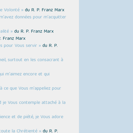
ne Volonté »
du R. P. Franz Marx
m'avez données pour m'acquitter
alité »
du R. P. Franz Marx
. Franz Marx
s pour Vous servir »
du R. P.
l, surtout en les consacrant à
ui m'aimez encore et qui
'à ce que Vous m'appeliez pour
d je Vous contemple attaché à la
cience et de piété, je Vous adore
toute la Chrétienté »
du R. P.