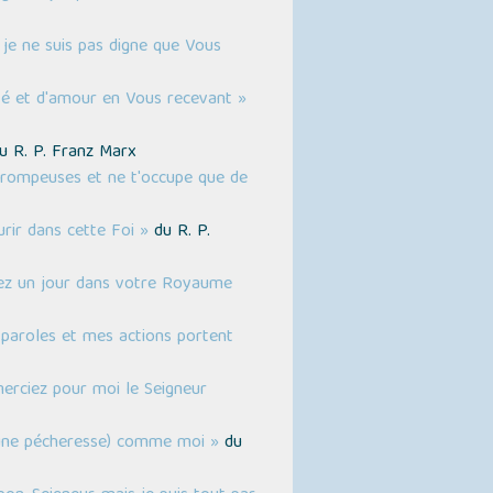
je ne suis pas digne que Vous
été et d'amour en Vous recevant »
u R. P. Franz Marx
 trompeuses et ne t'occupe que de
rir dans cette Foi »
du R. P.
rez un jour dans votre Royaume
paroles et mes actions portent
merciez pour moi le Seigneur
u une pécheresse) comme moi »
du