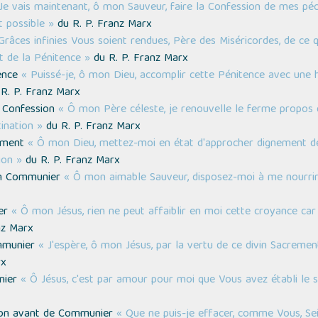
Je vais maintenant, ô mon Sauveur, faire la Confession de mes péc
t possible »
du R. P. Franz Marx
Grâces infinies Vous soient rendues, Père des Miséricordes, de c
 de la Pénitence »
du R. P. Franz Marx
tence
« Puissé-je, ô mon Dieu, accomplir cette Pénitence avec une hu
R. P. Franz Marx
a Confession
« Ô mon Père céleste, je renouvelle le ferme propos
ination »
du R. P. Franz Marx
nement
« Ô mon Dieu, mettez-moi en état d'approcher dignement 
ion »
du R. P. Franz Marx
ien Communier
« Ô mon aimable Sauveur, disposez-moi à me nourrir
ier
« Ô mon Jésus, rien ne peut affaiblir en moi cette croyance ca
nz Marx
ommunier
« J'espère, ô mon Jésus, par la vertu de ce divin Sacremen
rx
nier
« Ô Jésus, c'est par amour pour moi que Vous avez établi le s
ition avant de Communier
« Que ne puis-je effacer, comme Vous, Sei