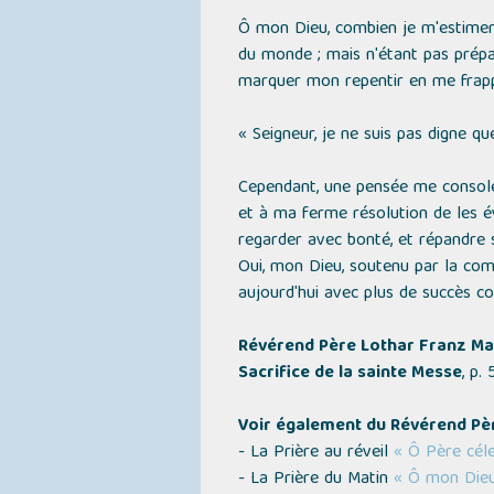
Ô mon Dieu, combien je m'estimerai
du monde ; mais n'étant pas prépa
marquer mon repentir en me frappa
« Seigneur, je ne suis pas digne q
Cependant, une pensée me console 
et à ma ferme résolution de les év
regarder avec bonté, et répandre su
Oui, mon Dieu, soutenu par la com
aujourd'hui avec plus de succès con
Révérend Père Lothar Franz Ma
Sacrifice de la sainte Messe
, p.
Voir également du Révérend Pèr
- La Prière au réveil
« Ô Père céle
- La Prière du Matin
« Ô mon Dieu,