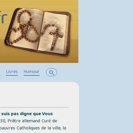
r
s
Livres
Humour
search
e suis pas digne que Vous
31), Prêtre allemand Curé de
 pauvres Catholiques de la ville, la