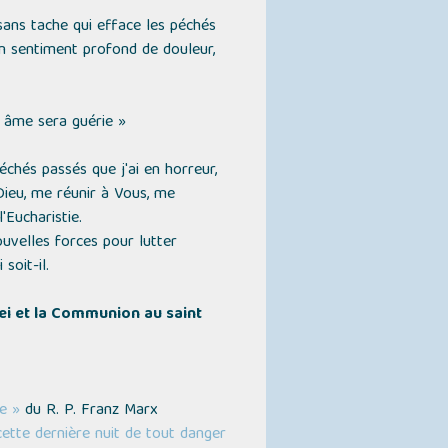
 sans tache qui efface les péchés
n sentiment profond de douleur,
n âme sera guérie »
chés passés que j'ai en horreur,
Dieu, me réunir à Vous, me
'Eucharistie.
uvelles forces pour lutter
soit-il.
Dei et la Communion au saint
e »
du R. P. Franz Marx
ette dernière nuit de tout danger