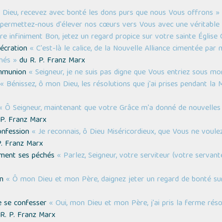
Dieu, recevez avec bonté les dons purs que nous Vous offrons »
 permettez-nous d'élever nos cœurs vers Vous avec une véritable pi
re infiniment Bon, jetez un regard propice sur votre sainte Église 
sécration
« C'est-là le calice, de la Nouvelle Alliance cimentée pa
hés »
du R. P. Franz Marx
Communion
« Seigneur, je ne suis pas digne que Vous entriez sous mo
« Bénissez, ô mon Dieu, les résolutions que j'ai prises pendant la
« Ô Seigneur, maintenant que votre Grâce m'a donné de nouvelles 
P. Franz Marx
Confession
« Je reconnais, ô Dieu Miséricordieux, que Vous ne voule
. Franz Marx
ement ses péchés
« Parlez, Seigneur, votre serviteur (votre servan
on
« Ô mon Dieu et mon Père, daignez jeter un regard de bonté su
e se confesser
« Oui, mon Dieu et mon Père, j'ai pris la ferme rés
R. P. Franz Marx