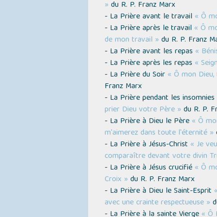
»
du R. P. Franz Marx
- La Prière avant le travail
« Ô mo
- La Prière après le travail
« Ô mo
de mon travail »
du R. P. Franz M
- La Prière avant les repas
« Béni
- La Prière après les repas
« Seig
- La Prière du Soir
« Ô mon Dieu, 
Franz Marx
- La Prière pendant les insomnies
prier Dieu votre Père »
du R. P. F
- La Prière à Dieu le Père
« Ô mon
m'aimerez dans toute l'éternité »
d
- La Prière à Jésus-Christ
« Je veu
comparaître devant votre divin Tr
- La Prière à Jésus crucifié
« Ô mo
Croix »
du R. P. Franz Marx
- La Prière à Dieu le Saint-Esprit
avec une crainte respectueuse »
d
- La Prière à la sainte Vierge
« Ô 