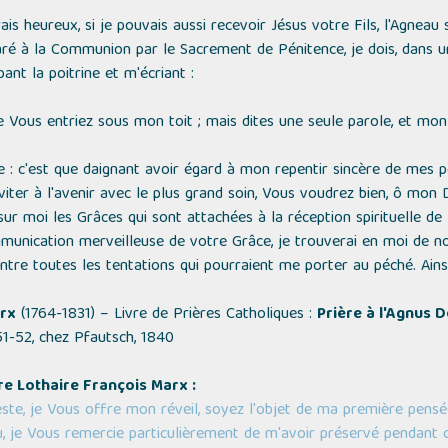
s heureux, si je pouvais aussi recevoir Jésus votre Fils, l'Agneau
ré à la Communion par le Sacrement de Pénitence, je dois, dans u
nt la poitrine et m'écriant :
ue Vous entriez sous mon toit ; mais dites une seule parole, et mo
: c'est que daignant avoir égard à mon repentir sincère de mes pé
iter à l'avenir avec le plus grand soin, Vous voudrez bien, ô mon 
r moi les Grâces qui sont attachées à la réception spirituelle de l
munication merveilleuse de votre Grâce, je trouverai en moi de no
tre toutes les tentations qui pourraient me porter au péché. Ainsi 
rx
(1764-1831) – Livre de Prières Catholiques :
Prière à l'Agnus 
 51-52, chez Pfautsch, 1840
e Lothaire François Marx :
ste, je Vous offre mon réveil, soyez l'objet de ma première pensé
 je Vous remercie particulièrement de m'avoir préservé pendant c