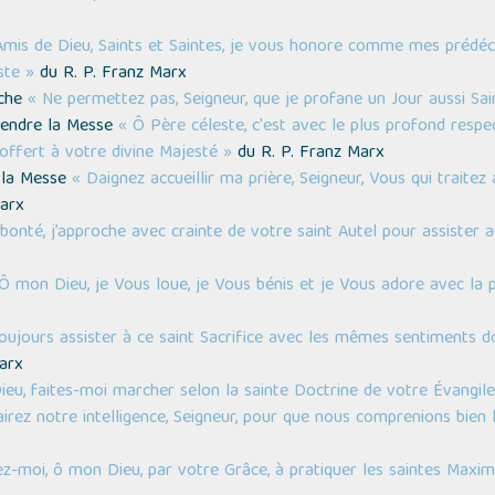
mis de Dieu, Saints et Saintes, je vous honore comme mes prédéc
ste »
du R. P. Franz Marx
nche
« Ne permettez pas, Seigneur, que je profane un Jour aussi Sai
ntendre la Messe
« Ô Père céleste, c'est avec le plus profond respec
 offert à votre divine Majesté »
du R. P. Franz Marx
 la Messe
« Daignez accueillir ma prière, Seigneur, Vous qui traite
arx
bonté, j’approche avec crainte de votre saint Autel pour assister a
Ô mon Dieu, je Vous loue, je Vous bénis et je Vous adore avec la 
toujours assister à ce saint Sacrifice avec les mêmes sentiments d
arx
eu, faites-moi marcher selon la sainte Doctrine de votre Évangile
airez notre intelligence, Seigneur, pour que nous comprenions bien 
ez-moi, ô mon Dieu, par votre Grâce, à pratiquer les saintes Maxim