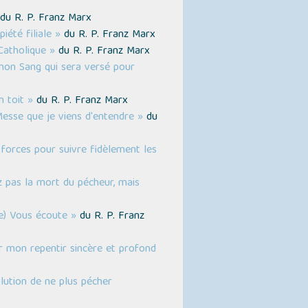
du R. P. Franz Marx
été filiale »
du R. P. Franz Marx
Catholique »
du R. P. Franz Marx
r mon Sang qui sera versé pour
n toit »
du R. P. Franz Marx
 Messe que je viens d'entendre »
du
forces pour suivre fidèlement les
z pas la mort du pécheur, mais
te) Vous écoute »
du R. P. Franz
r mon repentir sincère et profond
olution de ne plus pécher