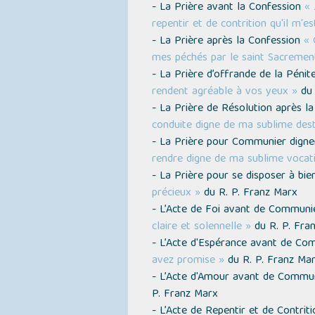
- La Prière avant la Confession
« 
repentir et de contrition qu'il m'es
- La Prière après la Confession
« 
mes péchés par le saint Sacrement
- La Prière d’offrande de la Péni
rendent agréable à vos yeux »
du 
- La Prière de Résolution après l
conduite digne de ma sublime dest
- La Prière pour Communier dig
rendre digne de ma sublime vocat
- La Prière pour se disposer à b
précieux »
du R. P. Franz Marx
- L’Acte de Foi avant de Commun
claire et solennelle »
du R. P. Fra
- L’Acte d'Espérance avant de C
avez promise »
du R. P. Franz Ma
- L’Acte d'Amour avant de Commu
P. Franz Marx
- L’Acte de Repentir et de Contr