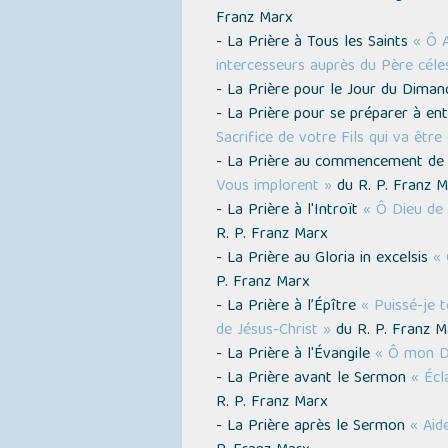
Franz Marx
- La Prière à Tous les Saints
« Ô A
intercesseurs auprès du Père céle
- La Prière pour le Jour du Dima
- La Prière pour se préparer à e
Sacrifice de votre Fils qui va être
- La Prière au commencement de
Vous implorent »
du R. P. Franz M
- La Prière à l'Introït
« Ô Dieu de 
R. P. Franz Marx
- La Prière au Gloria in excelsis
« 
P. Franz Marx
- La Prière à l’Épître
« Puissé-je 
de Jésus-Christ »
du R. P. Franz M
- La Prière à l'Évangile
« Ô mon Di
- La Prière avant le Sermon
« Écl
R. P. Franz Marx
- La Prière après le Sermon
« Aid