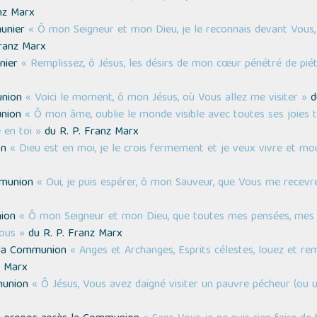
nz Marx
munier
« Ô mon Seigneur et mon Dieu, je le reconnais devant Vous, 
ranz Marx
unier
« Remplissez, ô Jésus, les désirs de mon cœur pénétré de pi
union
« Voici le moment, ô mon Jésus, où Vous allez me visiter »
d
union
« Ô mon âme, oublie le monde visible avec toutes ses joies
 en toi »
du R. P. Franz Marx
on
« Dieu est en moi, je le crois fermement et je veux vivre et mou
ommunion
« Oui, je puis espérer, ô mon Sauveur, que Vous me recev
nion
« Ô mon Seigneur et mon Dieu, que toutes mes pensées, mes 
ous »
du R. P. Franz Marx
s la Communion
« Anges et Archanges, Esprits célestes, louez et re
z Marx
mmunion
« Ô Jésus, Vous avez daigné visiter un pauvre pécheur (o