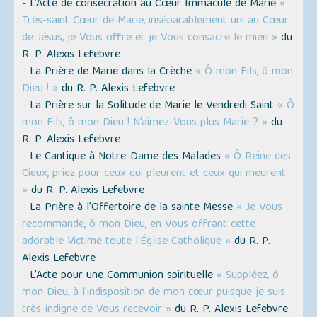
- L’Acte de consécration au Cœur Immaculé de Marie
«
Très-saint Cœur de Marie, inséparablement uni au Cœur
de Jésus, je Vous offre et je Vous consacre le mien »
du
R. P. Alexis Lefebvre
- La Prière de Marie dans la Crèche
« Ô mon Fils, ô mon
Dieu ! »
du R. P. Alexis Lefebvre
- La Prière sur la Solitude de Marie le Vendredi Saint
« Ô
mon Fils, ô mon Dieu ! N’aimez-Vous plus Marie ? »
du
R. P. Alexis Lefebvre
- Le Cantique à Notre-Dame des Malades
« Ô Reine des
Cieux, priez pour ceux qui pleurent et ceux qui meurent
»
du R. P. Alexis Lefebvre
- La Prière à l’Offertoire de la sainte Messe
« Je Vous
recommande, ô mon Dieu, en Vous offrant cette
adorable Victime toute l'Église Catholique »
du R. P.
Alexis Lefebvre
- L’Acte pour une Communion spirituelle
« Suppléez, ô
mon Dieu, à l'indisposition de mon cœur puisque je suis
très-indigne de Vous recevoir »
du R. P. Alexis Lefebvre