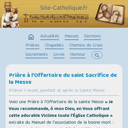
Site-Catholique.fr
home
Actualités
Messes
Sermons
Prières
Chapelets
Chemins de Croix
Sacrements
Livres
Humour
search
Prière à l’Offertoire du saint Sacrifice de
la Messe
Prières
>
avant, pendant et après la Sainte Messe
Voici une Prière à l’Offertoire de la sainte Messe
« Je
Vous recommande, ô mon Dieu, en Vous offrant
cette adorable Victime toute l'Église Catholique »
extraite du Manuel de l'association de la bonne mort :