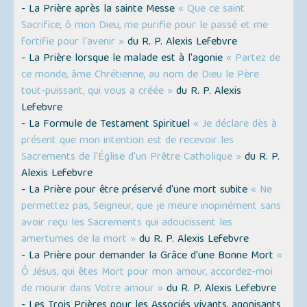
- La Prière après la sainte Messe
« Que ce saint
Sacrifice, ô mon Dieu, me purifie pour le passé et me
fortifie pour l'avenir »
du R. P. Alexis Lefebvre
- La Prière lorsque le malade est à l'agonie
« Partez de
ce monde, âme Chrétienne, au nom de Dieu le Père
tout-puissant, qui vous a créée »
du R. P. Alexis
Lefebvre
- La Formule de Testament Spirituel
« Je déclare dès à
présent que mon intention est de recevoir les
Sacrements de l'Église d'un Prêtre Catholique »
du R. P.
Alexis Lefebvre
- La Prière pour être préservé d'une mort subite
« Ne
permettez pas, Seigneur, que je meure inopinément sans
avoir reçu les Sacrements qui adoucissent les
amertumes de la mort »
du R. P. Alexis Lefebvre
- La Prière pour demander la Grâce d'une Bonne Mort
«
Ô Jésus, qui êtes Mort pour mon amour, accordez-moi
de mourir dans Votre amour »
du R. P. Alexis Lefebvre
- Les Trois Prières pour les Associés vivants, agonisants