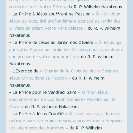
temps était venu où Vous deviez quitter cette terre et
retourner vers votre Père »
du R. P. Wilhelm Nakatenus
- La Prière à Jésus souffrant sa Passion
« Ô très-doux
Jésus, qui avez été profondément attristé au Jardin des
Oliviers en priant votre Père céleste »
du R. P. Wilhelm
Nakatenus
- La Prière de Jésus au Jardin des Oliviers
« Ô Jésus qui
par votre Agonie au Jardin des Oliviers, nous avez donné
une preuve de votre amour infini »
du R. P. Wilhelm
Nakatenus
- L’Exercice du
« Chemin de la Croix de Notre Seigneur
Jésus-Christ dans sa Passion »
du R. P. Wilhelm
Nakatenus
- La Prière pour le Vendredi Saint
« Ô mon Jésus,
souvenez-Vous de vos Sept Dernières Paroles sur la
Croix »
du R. P. Wilhelm Nakatenus
- La Prière à Jésus Crucifié
« Ô Jésus accusé, calomnié,
outragé avec le dernier mépris, apprenez-moi à mépriser
les jugements des hommes »
du R. P. Wilhelm