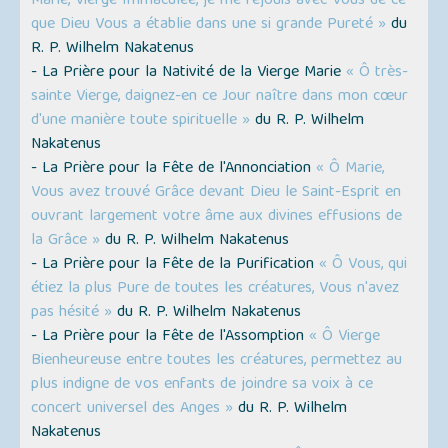
Marie, Vierge Immaculée, je me réjouis avec Vous de ce
que Dieu Vous a établie dans une si grande Pureté »
du
R. P. Wilhelm Nakatenus
- La Prière pour la Nativité de la Vierge Marie
« Ô très-
sainte Vierge, daignez-en ce Jour naître dans mon cœur
d'une manière toute spirituelle »
du R. P. Wilhelm
Nakatenus
- La Prière pour la Fête de l'Annonciation
« Ô Marie,
Vous avez trouvé Grâce devant Dieu le Saint-Esprit en
ouvrant largement votre âme aux divines effusions de
la Grâce »
du R. P. Wilhelm Nakatenus
- La Prière pour la Fête de la Purification
« Ô Vous, qui
étiez la plus Pure de toutes les créatures, Vous n'avez
pas hésité »
du R. P. Wilhelm Nakatenus
- La Prière pour la Fête de l'Assomption
« Ô Vierge
Bienheureuse entre toutes les créatures, permettez au
plus indigne de vos enfants de joindre sa voix à ce
concert universel des Anges »
du R. P. Wilhelm
Nakatenus