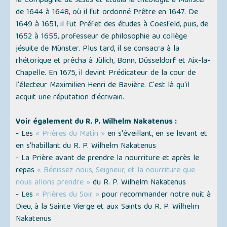
la Compagnie de Jésus et étudia la théologie à Münster
de 1644 à 1648, où il fut ordonné Prêtre en 1647. De
1649 à 1651, il fut Préfet des études à Coesfeld, puis, de
1652 à 1655, professeur de philosophie au collège
jésuite de Münster. Plus tard, il se consacra à la
rhétorique et prêcha à Jülich, Bonn, Düsseldorf et Aix-la-
Chapelle. En 1675, il devint Prédicateur de la cour de
l'électeur Maximilien Henri de Bavière. C'est là qu'il
acquit une réputation d'écrivain.
Voir également du R. P. Wilhelm Nakatenus :
- Les
« Prières du Matin »
en s'éveillant, en se levant et
en s’habillant du R. P. Wilhelm Nakatenus
- La Prière avant de prendre la nourriture et après le
repas
« Bénissez-nous, Seigneur, et la nourriture que
nous allons prendre »
du R. P. Wilhelm Nakatenus
- Les
« Prières du Soir »
pour recommander notre nuit à
Dieu, à la Sainte Vierge et aux Saints du R. P. Wilhelm
Nakatenus