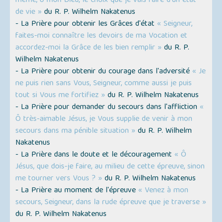
même, ô mon Dieu, le choix que je vais faire d'un état
de vie »
du R. P. Wilhelm Nakatenus
- La Prière pour obtenir les Grâces d'état
« Seigneur,
faites-moi connaître les devoirs de ma Vocation et
accordez-moi la Grâce de les bien remplir »
du R. P.
Wilhelm Nakatenus
- La Prière pour obtenir du courage dans l'adversité
« Je
ne puis rien sans Vous, Seigneur, comme aussi je puis
tout si Vous me fortifiez »
du R. P. Wilhelm Nakatenus
- La Prière pour demander du secours dans l'affliction
«
Ô très-aimable Jésus, je Vous supplie de venir à mon
secours dans ma pénible situation »
du R. P. Wilhelm
Nakatenus
- La Prière dans le doute et le découragement
« Ô
Jésus, que dois-je faire, au milieu de cette épreuve, sinon
me tourner vers Vous ? »
du R. P. Wilhelm Nakatenus
- La Prière au moment de l'épreuve
« Venez à mon
secours, Seigneur, dans la rude épreuve que je traverse »
du R. P. Wilhelm Nakatenus