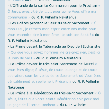
en Vous »
du R. P. Wilhelm Nakatenus
- L’Offrande de la sainte Communion pour le Prochain
«
Ô Jésus, ayez pitié de ........... pour qui je Vous offre ma
Communion »
du R. P. Wilhelm Nakatenus
- Les Prières pendant le Salut du saint Sacrement
« Ô
mon Dieu, je remets mon esprit entre vos mains pour
Vous entendre dire à mon âme : Je suis ton Salut ! »
du
R. P. Wilhelm Nakatenus
- La Prière devant le Tabernacle au Dieu de l’Eucharistie
« Qui que vous soyez, hommes, ne craignez rien, c'est ici
le Pain de Vie ! »
du R. P. Wilhelm Nakatenus
- La Prière devant le très saint Sacrement de l'Autel
«
Vous êtes digne, ô Jésus, de toute louange et de toute
adoration, sous les voiles de ce Sacrement où Vous êtes
véritablement et réellement Présent »
du R. P. Wilhelm
Nakatenus
- La Prière à la Bénédiction du très-saint Sacrement
« Ô
Jésus, faites que votre sainte Bénédiction soit pour moi
un gage de l'Éternel Bonheur »
du R. P. Wilhelm