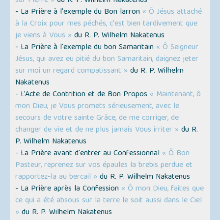
sur Pierre »
du R. P. Wilhelm Nakatenus
- La Prière à l'exemple du Bon larron
« Ô Jésus attaché
à la Croix pour mes péchés, c'est bien tardivement que
je viens à Vous »
du R. P. Wilhelm Nakatenus
- La Prière à l'exemple du bon Samaritain
« Ô Seigneur
Jésus, qui avez eu pitié du bon Samaritain, daignez jeter
sur moi un regard compatissant »
du R. P. Wilhelm
Nakatenus
- L’Acte de Contrition et de Bon Propos
« Maintenant, ô
mon Dieu, je Vous promets sérieusement, avec le
secours de votre sainte Grâce, de me corriger, de
changer de vie et de ne plus jamais Vous irriter »
du R.
P. Wilhelm Nakatenus
- La Prière avant d'entrer au Confessionnal
« Ô Bon
Pasteur, reprenez sur vos épaules la brebis perdue et
rapportez-la au bercail »
du R. P. Wilhelm Nakatenus
- La Prière après la Confession
« Ô mon Dieu, faites que
ce qui a été absous sur la terre le soit aussi dans le Ciel
»
du R. P. Wilhelm Nakatenus