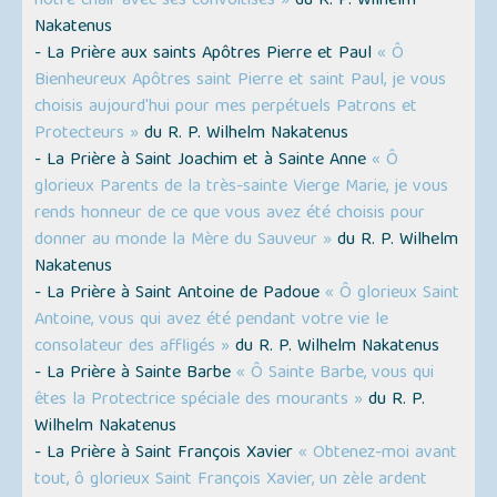
notre chair avec ses convoitises »
du R. P. Wilhelm
Nakatenus
- La Prière aux saints Apôtres Pierre et Paul
« Ô
Bienheureux Apôtres saint Pierre et saint Paul, je vous
choisis aujourd'hui pour mes perpétuels Patrons et
Protecteurs »
du R. P. Wilhelm Nakatenus
- La Prière à Saint Joachim et à Sainte Anne
« Ô
glorieux Parents de la très-sainte Vierge Marie, je vous
rends honneur de ce que vous avez été choisis pour
donner au monde la Mère du Sauveur »
du R. P. Wilhelm
Nakatenus
- La Prière à Saint Antoine de Padoue
« Ô glorieux Saint
Antoine, vous qui avez été pendant votre vie le
consolateur des affligés »
du R. P. Wilhelm Nakatenus
- La Prière à Sainte Barbe
« Ô Sainte Barbe, vous qui
êtes la Protectrice spéciale des mourants »
du R. P.
Wilhelm Nakatenus
- La Prière à Saint François Xavier
« Obtenez-moi avant
tout, ô glorieux Saint François Xavier, un zèle ardent