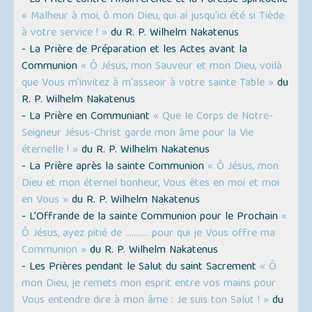
- La Prière contre l'Indifférence et la Paresse Spirituelle
« Malheur à moi, ô mon Dieu, qui ai jusqu'ici été si Tiède
à votre service ! »
du R. P. Wilhelm Nakatenus
- La Prière de Préparation et les Actes avant la
Communion
« Ô Jésus, mon Sauveur et mon Dieu, voilà
que Vous m'invitez à m'asseoir à votre sainte Table »
du
R. P. Wilhelm Nakatenus
- La Prière en Communiant
« Que le Corps de Notre-
Seigneur Jésus-Christ garde mon âme pour la Vie
éternelle ! »
du R. P. Wilhelm Nakatenus
- La Prière après la sainte Communion
« Ô Jésus, mon
Dieu et mon éternel bonheur, Vous êtes en moi et moi
en Vous »
du R. P. Wilhelm Nakatenus
- L’Offrande de la sainte Communion pour le Prochain
«
Ô Jésus, ayez pitié de ........... pour qui je Vous offre ma
Communion »
du R. P. Wilhelm Nakatenus
- Les Prières pendant le Salut du saint Sacrement
« Ô
mon Dieu, je remets mon esprit entre vos mains pour
Vous entendre dire à mon âme : Je suis ton Salut ! »
du