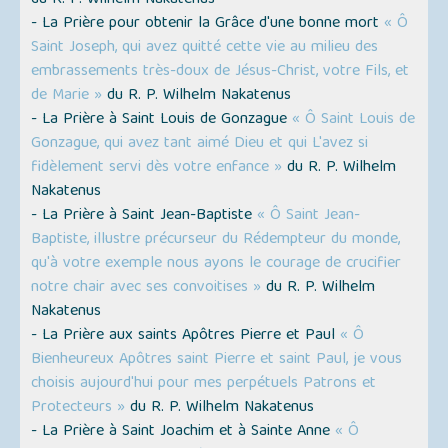
du R. P. Wilhelm Nakatenus
- La Prière pour obtenir la Grâce d'une bonne mort
« Ô
Saint Joseph, qui avez quitté cette vie au milieu des
embrassements très-doux de Jésus-Christ, votre Fils, et
de Marie »
du R. P. Wilhelm Nakatenus
- La Prière à Saint Louis de Gonzague
« Ô Saint Louis de
Gonzague, qui avez tant aimé Dieu et qui L'avez si
fidèlement servi dès votre enfance »
du R. P. Wilhelm
Nakatenus
- La Prière à Saint Jean-Baptiste
« Ô Saint Jean-
Baptiste, illustre précurseur du Rédempteur du monde,
qu'à votre exemple nous ayons le courage de crucifier
notre chair avec ses convoitises »
du R. P. Wilhelm
Nakatenus
- La Prière aux saints Apôtres Pierre et Paul
« Ô
Bienheureux Apôtres saint Pierre et saint Paul, je vous
choisis aujourd'hui pour mes perpétuels Patrons et
Protecteurs »
du R. P. Wilhelm Nakatenus
- La Prière à Saint Joachim et à Sainte Anne
« Ô