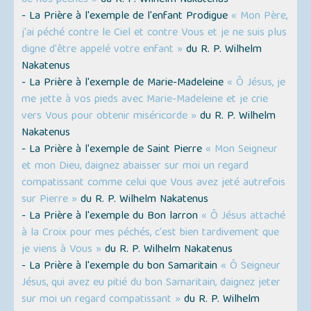
de nos péchés »
du R. P. Wilhelm Nakatenus
- La Prière à l'exemple de l'enfant Prodigue
« Mon Père,
j'ai péché contre le Ciel et contre Vous et je ne suis plus
digne d'être appelé votre enfant »
du R. P. Wilhelm
Nakatenus
- La Prière à l'exemple de Marie-Madeleine
« Ô Jésus, je
me jette à vos pieds avec Marie-Madeleine et je crie
vers Vous pour obtenir miséricorde »
du R. P. Wilhelm
Nakatenus
- La Prière à l'exemple de Saint Pierre
« Mon Seigneur
et mon Dieu, daignez abaisser sur moi un regard
compatissant comme celui que Vous avez jeté autrefois
sur Pierre »
du R. P. Wilhelm Nakatenus
- La Prière à l'exemple du Bon larron
« Ô Jésus attaché
à la Croix pour mes péchés, c'est bien tardivement que
je viens à Vous »
du R. P. Wilhelm Nakatenus
- La Prière à l'exemple du bon Samaritain
« Ô Seigneur
Jésus, qui avez eu pitié du bon Samaritain, daignez jeter
sur moi un regard compatissant »
du R. P. Wilhelm