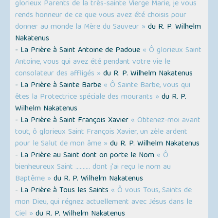
glorieux Parents de la très-sainte Vierge Marie, je vous
rends honneur de ce que vous avez été choisis pour
donner au monde la Mère du Sauveur »
du R. P. Wilhelm
Nakatenus
- La Prière à Saint Antoine de Padoue
« Ô glorieux Saint
Antoine, vous qui avez été pendant votre vie le
consolateur des affligés »
du R. P. Wilhelm Nakatenus
- La Prière à Sainte Barbe
« Ô Sainte Barbe, vous qui
êtes la Protectrice spéciale des mourants »
du R. P.
Wilhelm Nakatenus
- La Prière à Saint François Xavier
« Obtenez-moi avant
tout, ô glorieux Saint François Xavier, un zèle ardent
pour le Salut de mon âme »
du R. P. Wilhelm Nakatenus
- La Prière au Saint dont on porte le Nom
« Ô
bienheureux Saint ………. dont j'ai reçu le nom au
Baptême »
du R. P. Wilhelm Nakatenus
- La Prière à Tous les Saints
« Ô vous Tous, Saints de
mon Dieu, qui régnez actuellement avec Jésus dans le
Ciel »
du R. P. Wilhelm Nakatenus