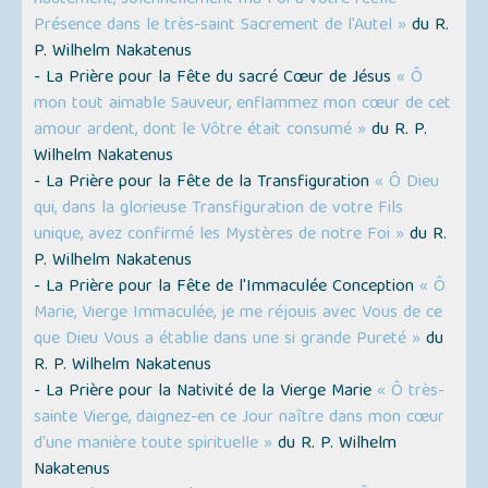
hautement, solennellement ma Foi à votre réelle
Présence dans le très-saint Sacrement de l'Autel »
du R.
P. Wilhelm Nakatenus
- La Prière pour la Fête du sacré Cœur de Jésus
« Ô
mon tout aimable Sauveur, enflammez mon cœur de cet
amour ardent, dont le Vôtre était consumé »
du R. P.
Wilhelm Nakatenus
- La Prière pour la Fête de la Transfiguration
« Ô Dieu
qui, dans la glorieuse Transfiguration de votre Fils
unique, avez confirmé les Mystères de notre Foi »
du R.
P. Wilhelm Nakatenus
- La Prière pour la Fête de l'Immaculée Conception
« Ô
Marie, Vierge Immaculée, je me réjouis avec Vous de ce
que Dieu Vous a établie dans une si grande Pureté »
du
R. P. Wilhelm Nakatenus
- La Prière pour la Nativité de la Vierge Marie
« Ô très-
sainte Vierge, daignez-en ce Jour naître dans mon cœur
d'une manière toute spirituelle »
du R. P. Wilhelm
Nakatenus