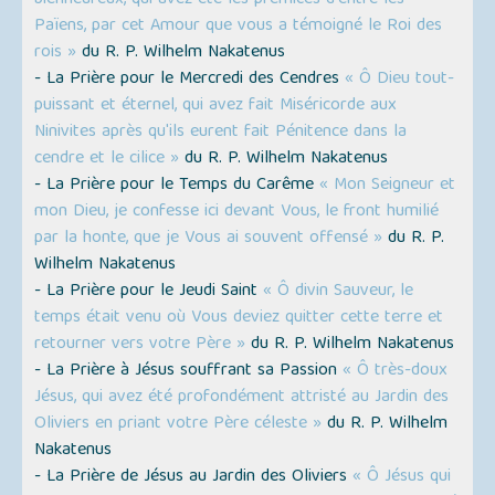
bienheureux, qui avez été les prémices d'entre les
Païens, par cet Amour que vous a témoigné le Roi des
rois »
du R. P. Wilhelm Nakatenus
- La Prière pour le Mercredi des Cendres
« Ô Dieu tout-
puissant et éternel, qui avez fait Miséricorde aux
Ninivites après qu'ils eurent fait Pénitence dans la
cendre et le cilice »
du R. P. Wilhelm Nakatenus
- La Prière pour le Temps du Carême
« Mon Seigneur et
mon Dieu, je confesse ici devant Vous, le front humilié
par la honte, que je Vous ai souvent offensé »
du R. P.
Wilhelm Nakatenus
- La Prière pour le Jeudi Saint
« Ô divin Sauveur, le
temps était venu où Vous deviez quitter cette terre et
retourner vers votre Père »
du R. P. Wilhelm Nakatenus
- La Prière à Jésus souffrant sa Passion
« Ô très-doux
Jésus, qui avez été profondément attristé au Jardin des
Oliviers en priant votre Père céleste »
du R. P. Wilhelm
Nakatenus
- La Prière de Jésus au Jardin des Oliviers
« Ô Jésus qui