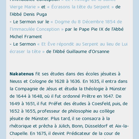
l’Immaculée Conception
« Le Privilège de la Sainte
Vierge Marie »
et
« Écrasons la tête du Serpent »
de
l’Abbé Denis Puga
- Le Sermon sur le
« Dogme du 8 Décembre 1854 de
l’Immaculée Conception »
par le Pape Pie IX de l’Abbé
Michel Frament
- Le Sermon
« Et Ève répondit au Serpent au lieu de Lui
écraser la tête »
de l’Abbé Guillaume d’Orsanne
Nakatenus
fit ses études dans des écoles jésuites à
Neuss et Cologne de 1628 à 1636. En 1635, il entra dans
la Compagnie de Jésus et étudia la théologie à Münster
de 1644 à 1648, où il fut ordonné Prêtre en 1647. De
1649 à 1651, il fut Préfet des études à Coesfeld, puis, de
1652 à 1655, professeur de philosophie au collège
jésuite de Münster. Plus tard, il se consacra à la
rhétorique et prêcha à Jülich, Bonn, Düsseldorf et Aix-la-
Chapelle. En 1675, il devint Prédicateur de la cour de