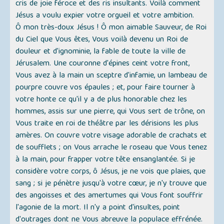
cris de joie féroce et des ris insultants. Voilà comment
Jésus a voulu expier votre orgueil et votre ambition.
Ô mon très-doux Jésus ! Ô mon aimable Sauveur, de Roi
du Ciel que Vous êtes, Vous voilà devenu un Roi de
douleur et d'ignominie, la fable de toute la ville de
Jérusalem. Une couronne d'épines ceint votre front,
Vous avez à la main un sceptre d'infamie, un lambeau de
pourpre couvre vos épaules ; et, pour faire tourner à
votre honte ce qu'il y a de plus honorable chez les
hommes, assis sur une pierre, qui Vous sert de trône, on
Vous traite en roi de théâtre par les dérisions les plus
amères. On couvre votre visage adorable de crachats et
de soufflets ; on Vous arrache le roseau que Vous tenez
à la main, pour frapper votre tête ensanglantée. Si je
considère votre corps, ô Jésus, je ne vois que plaies, que
sang ; si je pénètre jusqu'à votre cœur, je n'y trouve que
des angoisses et des amertumes qui Vous font souffrir
l'agonie de la mort. Il n'y a point d'insultes, point
d'outrages dont ne Vous abreuve la populace effrénée.