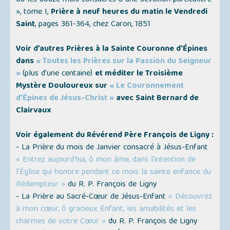
ou les douze mois consacrés à une dévotion particulière
»
, tome I,
Prière à neuf heures du matin le Vendredi
Saint
, pages 361-364, chez Caron, 1851
Voir d’autres Prières à la Sainte Couronne d'Épines
dans
« Toutes les Prières sur la Passion du Seigneur
»
(plus d’une centaine)
et méditer le Troisième
Mystère Douloureux sur
« Le Couronnement
d'Épines de Jésus-Christ »
avec Saint Bernard de
Clairvaux
Voir également du Révérend Père François de Ligny :
- La Prière du mois de Janvier consacré à Jésus-Enfant
« Entrez aujourd'hui, ô mon âme, dans l'intention de
l'Église qui honore pendant ce mois la sainte enfance du
Rédempteur »
du R. P. François de Ligny
- La Prière au Sacré-Cœur de Jésus-Enfant
« Découvrez
à mon cœur, ô gracieux Enfant, les amabilités et les
charmes de votre Cœur »
du R. P. François de Ligny