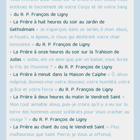
Vous immoler pour nous sur la Croix, ô bon Jésus, Vous
instituez le Sacrement de votre Corps et de votre Sang
»
du R. P. François de Ligny
- La Prière à huit heures du soir au Jardin de
Gethsémani
« Je n'aperçois dans ce Jardin, ô mon Jésus,
ni fouets, ni épines, ni clous qui déchirent votre chair
innocente »
du R. P. François de Ligny
- La Prière à onze heures du soir sur la Trahison de
Judas
« Judas, est-ce ainsi que, par un baiser, vous livrez
le Fils de l'homme ? »
du R. P. François de Ligny
- La Prière à minuit dans la Maison de Caïphe
« Ô Jésus
méprisé, donnez-moi votre douceur, votre humilité, votre
grâce et votre force »
du R. P. François de Ligny
- La Prière à deux heures du matin le Vendredi Saint
«
Mon tout aimable Jésus, puis-je croire qu'il y a eu sur la
terre des hommes assez scélérats pour Vous cracher au
visage ? »
du R. P. François de Ligny
- La Prière au chant du coq le Vendredi Saint
« Plus
malheureux que Saint Pierre, je Vous ai offensé,