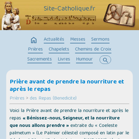
Site-Catholique.fr
home
Actualités
Messes
Sermons
Prières
Chapelets
Chemins de Croix
Sacrements
Livres
Humour
search
Prière avant de prendre la nourriture et
après le repas
Prières
>
des Repas (Benedicite)
Voici la Prière avant de prendre la nourriture et après le
repas
« Bénissez-nous, Seigneur, et la nourriture
que nous allons prendre »
extraite du
« Coeleste
palmetum » (Le Palmier céleste)
composé en latin par le