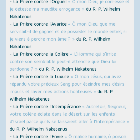
- La Prière contre l'Orgueil
« Ô mon Dieu, je confesse et
je déteste ma maudite arrogance »
du R. P. Wilhelm
Nakatenus
- La Prière contre l'Avarice
« Ô mon Dieu, que me
servirait-il de gagner et de posséder le monde entier, si
je viens à perdre mon âme ? »
du R. P. Wilhelm
Nakatenus
- La Prière contre la Colère
« L’Homme qui s'irrite
contre son semblable peut-il attendre que Dieu lui
pardonne ? »
du R. P. Wilhelm Nakatenus
- La Prière contre la Luxure
« Ô mon Jésus, qui avez
répandu votre précieux Sang pour éteindre mes désirs
impurs et laver mes actions honteuses »
du R. P.
Wilhelm Nakatenus
- La Prière contre l'Intempérance
« Autrefois, Seigneur,
votre colère éclata dans le désert sur les enfants
d'Israël parce qu'ils se laissaient aller à l'Intempérance »
du R. P. Wilhelm Nakatenus
- La Prière contre l'Envie
« Ô malice humaine, ô poison