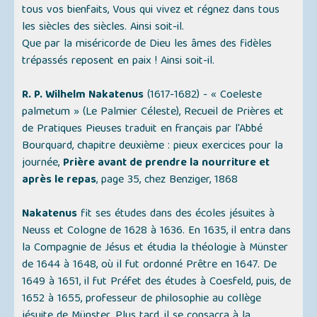
tous vos bienfaits, Vous qui vivez et régnez dans tous
les siècles des siècles. Ainsi soit-il.
Que par la miséricorde de Dieu les âmes des fidèles
trépassés reposent en paix ! Ainsi soit-il.
R. P. Wilhelm Nakatenus
(1617-1682) -
« Coeleste
palmetum » (Le Palmier Céleste)
, Recueil de Prières et
de Pratiques Pieuses traduit en français par l'Abbé
Bourquard, chapitre deuxième : pieux exercices pour la
journée,
Prière avant de prendre la nourriture et
après le repas
, page 35, chez Benziger, 1868
Nakatenus
fit ses études dans des écoles jésuites à
Neuss et Cologne de 1628 à 1636. En 1635, il entra dans
la Compagnie de Jésus et étudia la théologie à Münster
de 1644 à 1648, où il fut ordonné Prêtre en 1647. De
1649 à 1651, il fut Préfet des études à Coesfeld, puis, de
1652 à 1655, professeur de philosophie au collège
jésuite de Münster. Plus tard, il se consacra à la