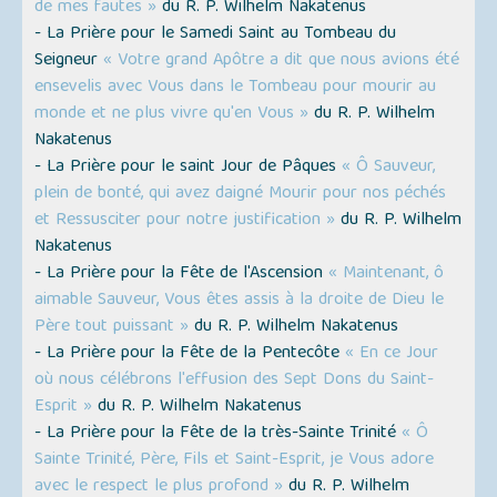
de mes fautes »
du R. P. Wilhelm Nakatenus
- La Prière pour le Samedi Saint au Tombeau du
Seigneur
« Votre grand Apôtre a dit que nous avions été
ensevelis avec Vous dans le Tombeau pour mourir au
monde et ne plus vivre qu'en Vous »
du R. P. Wilhelm
Nakatenus
- La Prière pour le saint Jour de Pâques
« Ô Sauveur,
plein de bonté, qui avez daigné Mourir pour nos péchés
et Ressusciter pour notre justification »
du R. P. Wilhelm
Nakatenus
- La Prière pour la Fête de l'Ascension
« Maintenant, ô
aimable Sauveur, Vous êtes assis à la droite de Dieu le
Père tout puissant »
du R. P. Wilhelm Nakatenus
- La Prière pour la Fête de la Pentecôte
« En ce Jour
où nous célébrons l'effusion des Sept Dons du Saint-
Esprit »
du R. P. Wilhelm Nakatenus
- La Prière pour la Fête de la très-Sainte Trinité
« Ô
Sainte Trinité, Père, Fils et Saint-Esprit, je Vous adore
avec le respect le plus profond »
du R. P. Wilhelm