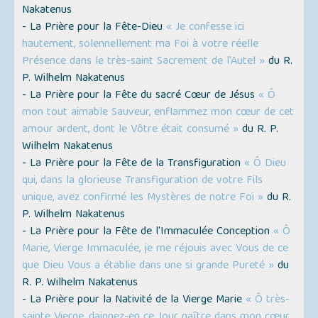
Nakatenus
- La Prière pour la Fête-Dieu
« Je confesse ici
hautement, solennellement ma Foi à votre réelle
Présence dans le très-saint Sacrement de l'Autel »
du R.
P. Wilhelm Nakatenus
- La Prière pour la Fête du sacré Cœur de Jésus
« Ô
mon tout aimable Sauveur, enflammez mon cœur de cet
amour ardent, dont le Vôtre était consumé »
du R. P.
Wilhelm Nakatenus
- La Prière pour la Fête de la Transfiguration
« Ô Dieu
qui, dans la glorieuse Transfiguration de votre Fils
unique, avez confirmé les Mystères de notre Foi »
du R.
P. Wilhelm Nakatenus
- La Prière pour la Fête de l'Immaculée Conception
« Ô
Marie, Vierge Immaculée, je me réjouis avec Vous de ce
que Dieu Vous a établie dans une si grande Pureté »
du
R. P. Wilhelm Nakatenus
- La Prière pour la Nativité de la Vierge Marie
« Ô très-
sainte Vierge, daignez-en ce Jour naître dans mon cœur