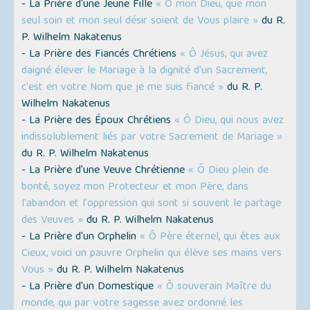
- La Prière d'une Jeune Fille
« Ô mon Dieu, que mon
seul soin et mon seul désir soient de Vous plaire »
du R.
P. Wilhelm Nakatenus
- La Prière des Fiancés Chrétiens
« Ô Jésus, qui avez
daigné élever le Mariage à la dignité d'un Sacrement,
c'est en votre Nom que je me suis fiancé »
du R. P.
Wilhelm Nakatenus
- La Prière des Époux Chrétiens
« Ô Dieu, qui nous avez
indissolublement liés par votre Sacrement de Mariage »
du R. P. Wilhelm Nakatenus
- La Prière d'une Veuve Chrétienne
« Ô Dieu plein de
bonté, soyez mon Protecteur et mon Père, dans
l'abandon et l'oppression qui sont si souvent le partage
des Veuves »
du R. P. Wilhelm Nakatenus
- La Prière d'un Orphelin
« Ô Père éternel, qui êtes aux
Cieux, voici un pauvre Orphelin qui élève ses mains vers
Vous »
du R. P. Wilhelm Nakatenus
- La Prière d'un Domestique
« Ô souverain Maître du
monde, qui par votre sagesse avez ordonné les