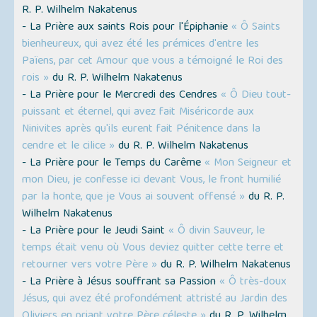
R. P. Wilhelm Nakatenus
- La Prière aux saints Rois pour l'Épiphanie
« Ô Saints
bienheureux, qui avez été les prémices d'entre les
Païens, par cet Amour que vous a témoigné le Roi des
rois »
du R. P. Wilhelm Nakatenus
- La Prière pour le Mercredi des Cendres
« Ô Dieu tout-
puissant et éternel, qui avez fait Miséricorde aux
Ninivites après qu'ils eurent fait Pénitence dans la
cendre et le cilice »
du R. P. Wilhelm Nakatenus
- La Prière pour le Temps du Carême
« Mon Seigneur et
mon Dieu, je confesse ici devant Vous, le front humilié
par la honte, que je Vous ai souvent offensé »
du R. P.
Wilhelm Nakatenus
- La Prière pour le Jeudi Saint
« Ô divin Sauveur, le
temps était venu où Vous deviez quitter cette terre et
retourner vers votre Père »
du R. P. Wilhelm Nakatenus
- La Prière à Jésus souffrant sa Passion
« Ô très-doux
Jésus, qui avez été profondément attristé au Jardin des
Oliviers en priant votre Père céleste »
du R. P. Wilhelm