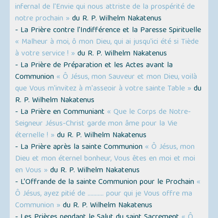
infernal de l'Envie qui nous attriste de la prospérité de
notre prochain »
du R. P. Wilhelm Nakatenus
- La Prière contre l'Indifférence et la Paresse Spirituelle
« Malheur à moi, ô mon Dieu, qui ai jusqu'ici été si Tiède
à votre service ! »
du R. P. Wilhelm Nakatenus
- La Prière de Préparation et les Actes avant la
Communion
« Ô Jésus, mon Sauveur et mon Dieu, voilà
que Vous m'invitez à m'asseoir à votre sainte Table »
du
R. P. Wilhelm Nakatenus
- La Prière en Communiant
« Que le Corps de Notre-
Seigneur Jésus-Christ garde mon âme pour la Vie
éternelle ! »
du R. P. Wilhelm Nakatenus
- La Prière après la sainte Communion
« Ô Jésus, mon
Dieu et mon éternel bonheur, Vous êtes en moi et moi
en Vous »
du R. P. Wilhelm Nakatenus
- L’Offrande de la sainte Communion pour le Prochain
«
Ô Jésus, ayez pitié de ........... pour qui je Vous offre ma
Communion »
du R. P. Wilhelm Nakatenus
- Les Prières pendant le Salut du saint Sacrement
« Ô