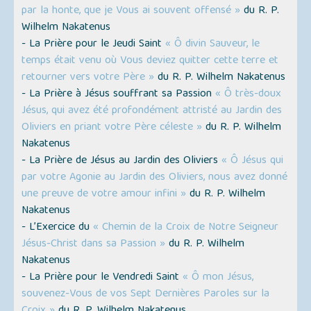
par la honte, que je Vous ai souvent offensé »
du R. P.
Wilhelm Nakatenus
- La Prière pour le Jeudi Saint
« Ô divin Sauveur, le
temps était venu où Vous deviez quitter cette terre et
retourner vers votre Père »
du R. P. Wilhelm Nakatenus
- La Prière à Jésus souffrant sa Passion
« Ô très-doux
Jésus, qui avez été profondément attristé au Jardin des
Oliviers en priant votre Père céleste »
du R. P. Wilhelm
Nakatenus
- La Prière de Jésus au Jardin des Oliviers
« Ô Jésus qui
par votre Agonie au Jardin des Oliviers, nous avez donné
une preuve de votre amour infini »
du R. P. Wilhelm
Nakatenus
- L’Exercice du
« Chemin de la Croix de Notre Seigneur
Jésus-Christ dans sa Passion »
du R. P. Wilhelm
Nakatenus
- La Prière pour le Vendredi Saint
« Ô mon Jésus,
souvenez-Vous de vos Sept Dernières Paroles sur la
Croix »
du R. P. Wilhelm Nakatenus