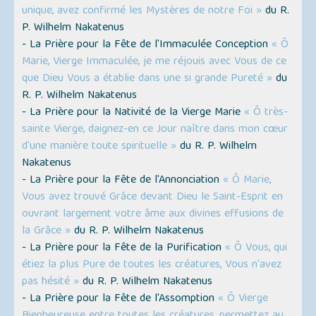
unique, avez confirmé les Mystères de notre Foi »
du R.
P. Wilhelm Nakatenus
- La Prière pour la Fête de l'Immaculée Conception
« Ô
Marie, Vierge Immaculée, je me réjouis avec Vous de ce
que Dieu Vous a établie dans une si grande Pureté »
du
R. P. Wilhelm Nakatenus
- La Prière pour la Nativité de la Vierge Marie
« Ô très-
sainte Vierge, daignez-en ce Jour naître dans mon cœur
d'une manière toute spirituelle »
du R. P. Wilhelm
Nakatenus
- La Prière pour la Fête de l'Annonciation
« Ô Marie,
Vous avez trouvé Grâce devant Dieu le Saint-Esprit en
ouvrant largement votre âme aux divines effusions de
la Grâce »
du R. P. Wilhelm Nakatenus
- La Prière pour la Fête de la Purification
« Ô Vous, qui
étiez la plus Pure de toutes les créatures, Vous n'avez
pas hésité »
du R. P. Wilhelm Nakatenus
- La Prière pour la Fête de l'Assomption
« Ô Vierge
Bienheureuse entre toutes les créatures, permettez au