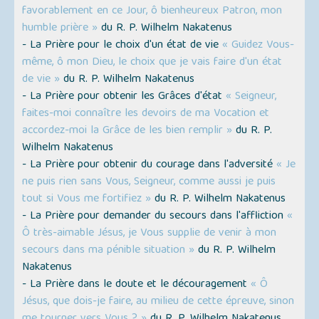
favorablement en ce Jour, ô bienheureux Patron, mon
humble prière »
du R. P. Wilhelm Nakatenus
- La Prière pour le choix d'un état de vie
« Guidez Vous-
même, ô mon Dieu, le choix que je vais faire d'un état
de vie »
du R. P. Wilhelm Nakatenus
- La Prière pour obtenir les Grâces d'état
« Seigneur,
faites-moi connaître les devoirs de ma Vocation et
accordez-moi la Grâce de les bien remplir »
du R. P.
Wilhelm Nakatenus
- La Prière pour obtenir du courage dans l'adversité
« Je
ne puis rien sans Vous, Seigneur, comme aussi je puis
tout si Vous me fortifiez »
du R. P. Wilhelm Nakatenus
- La Prière pour demander du secours dans l'affliction
«
Ô très-aimable Jésus, je Vous supplie de venir à mon
secours dans ma pénible situation »
du R. P. Wilhelm
Nakatenus
- La Prière dans le doute et le découragement
« Ô
Jésus, que dois-je faire, au milieu de cette épreuve, sinon
me tourner vers Vous ? »
du R. P. Wilhelm Nakatenus