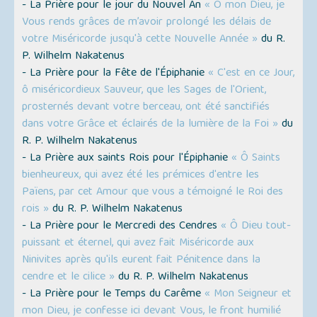
- La Prière pour le jour du Nouvel An
« Ô mon Dieu, je
Vous rends grâces de m’avoir prolongé les délais de
votre Miséricorde jusqu'à cette Nouvelle Année »
du R.
P. Wilhelm Nakatenus
- La Prière pour la Fête de l'Épiphanie
« C'est en ce Jour,
ô miséricordieux Sauveur, que les Sages de l'Orient,
prosternés devant votre berceau, ont été sanctifiés
dans votre Grâce et éclairés de la lumière de la Foi »
du
R. P. Wilhelm Nakatenus
- La Prière aux saints Rois pour l'Épiphanie
« Ô Saints
bienheureux, qui avez été les prémices d'entre les
Païens, par cet Amour que vous a témoigné le Roi des
rois »
du R. P. Wilhelm Nakatenus
- La Prière pour le Mercredi des Cendres
« Ô Dieu tout-
puissant et éternel, qui avez fait Miséricorde aux
Ninivites après qu'ils eurent fait Pénitence dans la
cendre et le cilice »
du R. P. Wilhelm Nakatenus
- La Prière pour le Temps du Carême
« Mon Seigneur et
mon Dieu, je confesse ici devant Vous, le front humilié