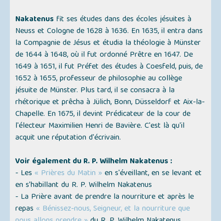
Nakatenus
fit ses études dans des écoles jésuites à
Neuss et Cologne de 1628 à 1636. En 1635, il entra dans
la Compagnie de Jésus et étudia la théologie à Münster
de 1644 à 1648, où il fut ordonné Prêtre en 1647. De
1649 à 1651, il fut Préfet des études à Coesfeld, puis, de
1652 à 1655, professeur de philosophie au collège
jésuite de Münster. Plus tard, il se consacra à la
rhétorique et prêcha à Jülich, Bonn, Düsseldorf et Aix-la-
Chapelle. En 1675, il devint Prédicateur de la cour de
l'électeur Maximilien Henri de Bavière. C'est là qu'il
acquit une réputation d'écrivain.
Voir également du R. P. Wilhelm Nakatenus :
- Les
« Prières du Matin »
en s'éveillant, en se levant et
en s’habillant du R. P. Wilhelm Nakatenus
- La Prière avant de prendre la nourriture et après le
repas
« Bénissez-nous, Seigneur, et la nourriture que
nous allons prendre »
du R. P. Wilhelm Nakatenus