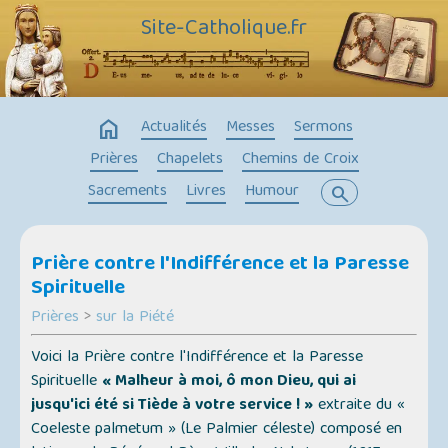
Site-Catholique.fr
home
Actualités
Messes
Sermons
Prières
Chapelets
Chemins de Croix
Sacrements
Livres
Humour
search
Prière contre l'Indifférence et la Paresse
Spirituelle
Prières
>
sur la Piété
Voici la Prière contre l'Indifférence et la Paresse
Spirituelle
« Malheur à moi, ô mon Dieu, qui ai
jusqu'ici été si Tiède à votre service ! »
extraite du
«
Coeleste palmetum » (Le Palmier céleste)
composé en