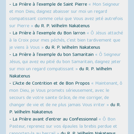
- La Prière à l'exemple de Saint Pierre
« Mon Seigneur
et mon Dieu, daignez abaisser sur moi un regard
compatissant comme celui que Vous avez jeté autrefois
sur Pierre »
du R. P. Wilhelm Nakatenus
- La Prière à l'exemple du Bon larron
« Ô Jésus attaché
à la Croix pour mes péchés, c'est bien tardivement que
je viens à Vous »
du R. P. Wilhelm Nakatenus
- La Prière à l'exemple du bon Samaritain
« Ô Seigneur
Jésus, qui avez eu pitié du bon Samaritain, daignez jeter
sur moi un regard compatissant »
du R. P. Wilhelm
Nakatenus
- L’Acte de Contrition et de Bon Propos
« Maintenant, ô
mon Dieu, je Vous promets sérieusement, avec le
secours de votre sainte Grâce, de me corriger, de
changer de vie et de ne plus jamais Vous irriter »
du R.
P. Wilhelm Nakatenus
- La Prière avant d'entrer au Confessionnal
« Ô Bon
Pasteur, reprenez sur vos épaules la brebis perdue et
rapportez-la au bercail »
du R. P. Wilhelm Nakatenus