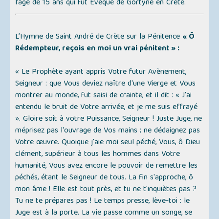
l’âge de 15 ans qui fut Évêque de Gortyne en Crète.
L’Hymne de Saint André de Crète sur la Pénitence
« Ô
Rédempteur, reçois en moi un vrai pénitent » :
« Le Prophète ayant appris Votre futur Avènement,
Seigneur : que Vous deviez naître d'une Vierge et Vous
montrer au monde, fut saisi de crainte, et il dit : « J'ai
entendu le bruit de Votre arrivée, et je me suis effrayé
». Gloire soit à votre Puissance, Seigneur ! Juste Juge, ne
méprisez pas l'ouvrage de Vos mains ; ne dédaignez pas
Votre œuvre. Quoique j'aie moi seul péché, Vous, ô Dieu
clément, supérieur à tous les hommes dans Votre
humanité, Vous avez encore le pouvoir de remettre les
péchés, étant le Seigneur de tous. La fin s'approche, ô
mon âme ! Elle est tout près, et tu ne t'inquiètes pas ?
Tu ne te prépares pas ! Le temps presse, lève-toi : le
Juge est à la porte. La vie passe comme un songe, se