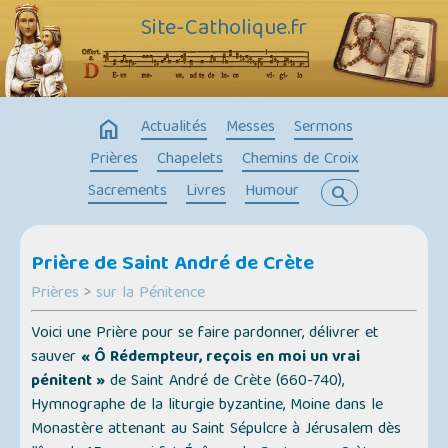
Site-Catholique.fr
home
Actualités
Messes
Sermons
Prières
Chapelets
Chemins de Croix
Sacrements
Livres
Humour
search
Prière de Saint André de Crète
Prières
>
sur la Pénitence
Voici une Prière pour se faire pardonner, délivrer et
sauver
« Ô Rédempteur, reçois en moi un vrai
pénitent »
de Saint André de Crète (660-740),
Hymnographe de la liturgie byzantine, Moine dans le
Monastère attenant au Saint Sépulcre à Jérusalem dès