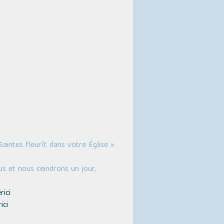
Saintes fleurît dans votre Église »
s et nous ceindrons un jour,
ici
ici