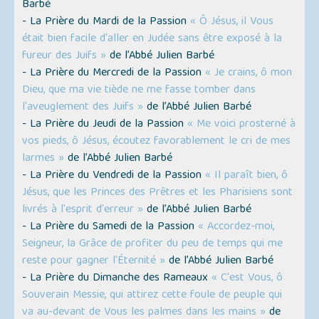
Barbé
- La Prière du Mardi de la Passion
« Ô Jésus, il Vous
était bien facile d'aller en Judée sans être exposé à la
fureur des Juifs »
de l’Abbé Julien Barbé
- La Prière du Mercredi de la Passion
« Je crains, ô mon
Dieu, que ma vie tiède ne me fasse tomber dans
l'aveuglement des Juifs »
de l’Abbé Julien Barbé
- La Prière du Jeudi de la Passion
« Me voici prosterné à
vos pieds, ô Jésus, écoutez favorablement le cri de mes
larmes »
de l’Abbé Julien Barbé
- La Prière du Vendredi de la Passion
« Il paraît bien, ô
Jésus, que les Princes des Prêtres et les Pharisiens sont
livrés à l'esprit d'erreur »
de l’Abbé Julien Barbé
- La Prière du Samedi de la Passion
« Accordez-moi,
Seigneur, la Grâce de profiter du peu de temps qui me
reste pour gagner l'Éternité »
de l’Abbé Julien Barbé
- La Prière du Dimanche des Rameaux
« C'est Vous, ô
Souverain Messie, qui attirez cette foule de peuple qui
va au-devant de Vous les palmes dans les mains »
de