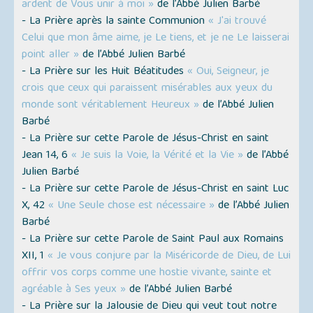
ardent de Vous unir à moi »
de l’Abbé Julien Barbé
- La Prière après la sainte Communion
« J'ai trouvé
Celui que mon âme aime, je Le tiens, et je ne Le laisserai
point aller »
de l’Abbé Julien Barbé
- La Prière sur les Huit Béatitudes
« Oui, Seigneur, je
crois que ceux qui paraissent misérables aux yeux du
monde sont véritablement Heureux »
de l’Abbé Julien
Barbé
- La Prière sur cette Parole de Jésus-Christ en saint
Jean 14, 6
« Je suis la Voie, la Vérité et la Vie »
de l’Abbé
Julien Barbé
- La Prière sur cette Parole de Jésus-Christ en saint Luc
X, 42
« Une Seule chose est nécessaire »
de l’Abbé Julien
Barbé
- La Prière sur cette Parole de Saint Paul aux Romains
XII, 1
« Je vous conjure par la Miséricorde de Dieu, de Lui
offrir vos corps comme une hostie vivante, sainte et
agréable à Ses yeux »
de l’Abbé Julien Barbé
- La Prière sur la Jalousie de Dieu qui veut tout notre