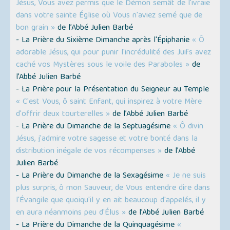
Jésus, Vous avez permis que le Démon semât de l'ivraie
dans votre sainte Église où Vous n'aviez semé que de
bon grain »
de l’Abbé Julien Barbé
- La Prière du Sixième Dimanche après l'Épiphanie
« Ô
adorable Jésus, qui pour punir l'incrédulité des Juifs avez
caché vos Mystères sous le voile des Paraboles »
de
l’Abbé Julien Barbé
- La Prière pour la Présentation du Seigneur au Temple
« C'est Vous, ô saint Enfant, qui inspirez à votre Mère
d'offrir deux tourterelles »
de l’Abbé Julien Barbé
- La Prière du Dimanche de la Septuagésime
« Ô divin
Jésus, j'admire votre sagesse et votre bonté dans la
distribution inégale de vos récompenses »
de l’Abbé
Julien Barbé
- La Prière du Dimanche de la Sexagésime
« Je ne suis
plus surpris, ô mon Sauveur, de Vous entendre dire dans
l'Évangile que quoiqu'il y en ait beaucoup d'appelés, il y
en aura néanmoins peu d'Élus »
de l’Abbé Julien Barbé
- La Prière du Dimanche de la Quinquagésime
«