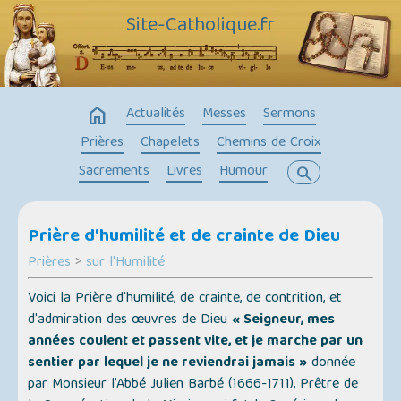
Site-Catholique.fr
home
Actualités
Messes
Sermons
Prières
Chapelets
Chemins de Croix
Sacrements
Livres
Humour
search
Prière d'humilité et de crainte de Dieu
Prières
>
sur l'Humilité
Voici la Prière d'humilité, de crainte, de contrition, et
d'admiration des œuvres de Dieu
« Seigneur, mes
années coulent et passent vite, et je marche par un
sentier par lequel je ne reviendrai jamais »
donnée
par Monsieur l’Abbé Julien Barbé (1666-1711), Prêtre de