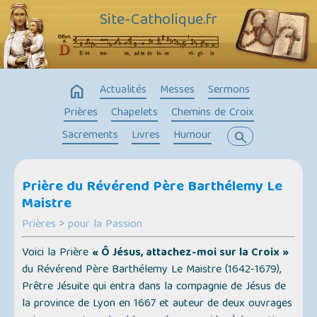
Site-Catholique.fr
home
Actualités
Messes
Sermons
Prières
Chapelets
Chemins de Croix
Sacrements
Livres
Humour
search
Prière du Révérend Père Barthélemy Le
Maistre
Prières
>
pour la Passion
Voici la Prière
« Ô Jésus, attachez-moi sur la Croix »
du Révérend Père Barthélemy Le Maistre (1642-1679),
Prêtre Jésuite qui entra dans la compagnie de Jésus de
la province de Lyon en 1667 et auteur de deux ouvrages