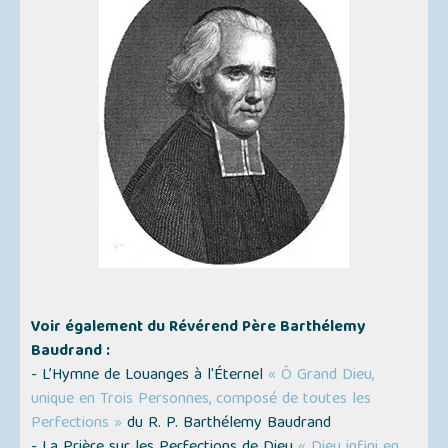
Voir également du Révérend Père Barthélemy
Baudrand :
- L’Hymne de Louanges à l'Éternel
« Ô Grand Dieu,
unique en Trois Personnes, composé de toutes les
Perfections »
du R. P. Barthélemy Baudrand
- La Prière sur les Perfections de Dieu
« Dieu infini en