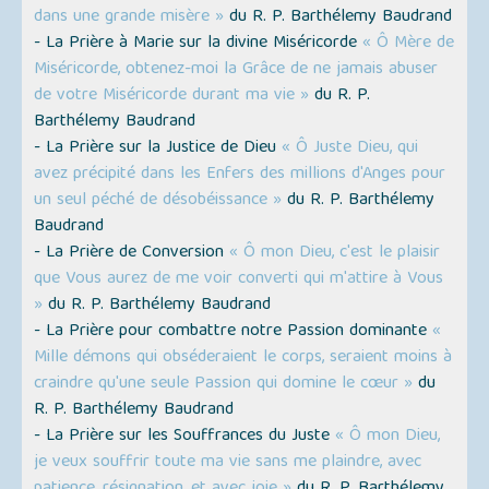
dans une grande misère »
du R. P. Barthélemy Baudrand
- La Prière à Marie sur la divine Miséricorde
« Ô Mère de
Miséricorde, obtenez-moi la Grâce de ne jamais abuser
de votre Miséricorde durant ma vie »
du R. P.
Barthélemy Baudrand
- La Prière sur la Justice de Dieu
« Ô Juste Dieu, qui
avez précipité dans les Enfers des millions d'Anges pour
un seul péché de désobéissance »
du R. P. Barthélemy
Baudrand
- La Prière de Conversion
« Ô mon Dieu, c'est le plaisir
que Vous aurez de me voir converti qui m'attire à Vous
»
du R. P. Barthélemy Baudrand
- La Prière pour combattre notre Passion dominante
«
Mille démons qui obséderaient le corps, seraient moins à
craindre qu'une seule Passion qui domine le cœur »
du
R. P. Barthélemy Baudrand
- La Prière sur les Souffrances du Juste
« Ô mon Dieu,
je veux souffrir toute ma vie sans me plaindre, avec
patience, résignation, et avec joie »
du R. P. Barthélemy