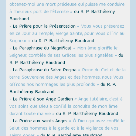
obtenez-moi une mort précieuse qui puisse me conduire
à l'heureux port de l'Éternité »
du R. P. Barthélemy
Baudrand
- La Prière pour la Présentation
« Vous Vous présentez
en ce Jour au Temple, Vierge Sainte, pour Vous offrir au
Seigneur »
du R. P. Barthélemy Baudrand
- La Paraphrase du Magnificat
« Mon âme glorifie le
Seigneur, comblée de ses Grâces les plus signalées »
du
R. P. Barthélemy Baudrand
- La Paraphrase du Salve Regina
« Reine du Ciel et de la
terre, Souveraine des Anges et des hommes, nous Vous
offrons nos hommages les plus profonds »
du R. P.
Barthélemy Baudrand
- La Prière à son Ange Gardien
« Ange tutélaire, c'est à
vos soins que Dieu a confié la conduite de mon âme
durant toute ma vie »
du R. P. Barthélemy Baudrand
- La Prière aux saints Anges
« Ô Dieu qui avez confié le
Salut des hommes à la garde et à la vigilance de vos
saints Anges »
du R. P. Barthélemy Baudrand