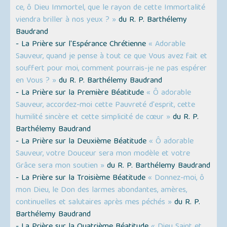
ce, ô Dieu Immortel, que le rayon de cette Immortalité
viendra briller à nos yeux ? »
du R. P. Barthélemy
Baudrand
- La Prière sur l'Espérance Chrétienne
« Adorable
Sauveur, quand je pense à tout ce que Vous avez fait et
souffert pour moi, comment pourrais-je ne pas espérer
en Vous ? »
du R. P. Barthélemy Baudrand
- La Prière sur la Première Béatitude
« Ô adorable
Sauveur, accordez-moi cette Pauvreté d'esprit, cette
humilité sincère et cette simplicité de cœur »
du R. P.
Barthélemy Baudrand
- La Prière sur la Deuxième Béatitude
« Ô adorable
Sauveur, votre Douceur sera mon modèle et votre
Grâce sera mon soutien »
du R. P. Barthélemy Baudrand
- La Prière sur la Troisième Béatitude
« Donnez-moi, ô
mon Dieu, le Don des larmes abondantes, amères,
continuelles et salutaires après mes péchés »
du R. P.
Barthélemy Baudrand
- La Prière sur la Quatrième Béatitude
« Dieu Saint et