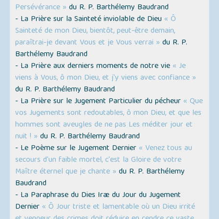
Persévérance »
du R. P. Barthélemy Baudrand
- La Prière sur la Sainteté inviolable de Dieu
« Ô
Sainteté de mon Dieu, bientôt, peut-être demain,
paraîtrai-je devant Vous et je Vous verrai »
du R. P.
Barthélemy Baudrand
- La Prière aux derniers moments de notre vie
« Je
viens à Vous, ô mon Dieu, et j'y viens avec confiance »
du R. P. Barthélemy Baudrand
- La Prière sur le Jugement Particulier du pécheur
« Que
vos Jugements sont redoutables, ô mon Dieu, et que les
hommes sont aveugles de ne pas Les méditer jour et
nuit ! »
du R. P. Barthélemy Baudrand
- Le Poème sur le Jugement Dernier
« Venez tous au
secours d'un faible mortel, c'est la Gloire de votre
Maître éternel que je chante »
du R. P. Barthélemy
Baudrand
- La Paraphrase du Dies Iræ du Jour du Jugement
Dernier
« Ô Jour triste et lamentable où un Dieu irrité
et vengeur des crimes doit réduire en cendre ce vaste