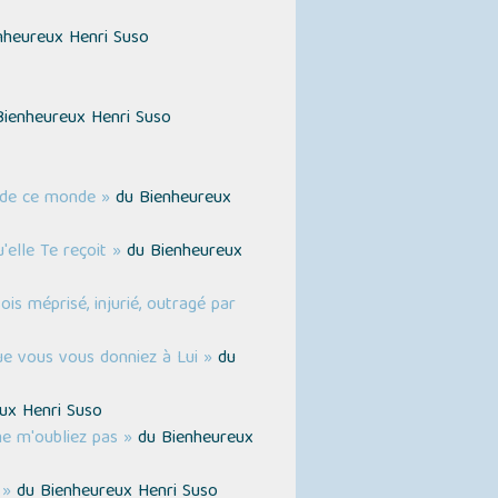
heureux Henri Suso
ienheureux Henri Suso
s de ce monde »
du Bienheureux
elle Te reçoit »
du Bienheureux
s méprisé, injurié, outragé par
que vous vous donniez à Lui »
du
ux Henri Suso
e m'oubliez pas »
du Bienheureux
 »
du Bienheureux Henri Suso