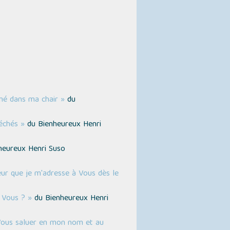
mé dans ma chair »
du
échés »
du Bienheureux Henri
heureux Henri Suso
ur que je m'adresse à Vous dès le
 Vous ? »
du Bienheureux Henri
 Vous saluer en mon nom et au