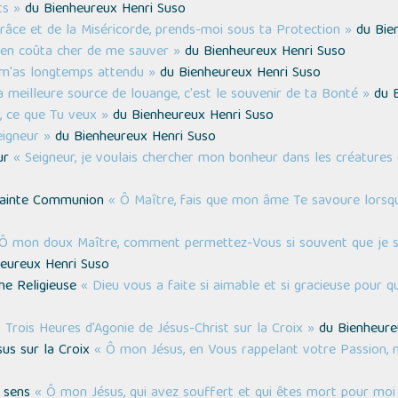
ts »
du Bienheureux Henri Suso
râce et de la Miséricorde, prends-moi sous ta Protection »
du Bien
’en coûta cher de me sauver »
du Bienheureux Henri Suso
m'as longtemps attendu »
du Bienheureux Henri Suso
a meilleure source de louange, c'est le souvenir de ta Bonté »
du B
r, ce que Tu veux »
du Bienheureux Henri Suso
eigneur »
du Bienheureux Henri Suso
eur
« Seigneur, je voulais chercher mon bonheur dans les créature
a Sainte Communion
« Ô Maître, fais que mon âme Te savoure lorsqu'
Ô mon doux Maître, comment permettez-Vous si souvent que je soi
eureux Henri Suso
une Religieuse
« Dieu vous a faite si aimable et si gracieuse pour 
 Trois Heures d'Agonie de Jésus-Christ sur la Croix »
du Bienheure
sus sur la Croix
« Ô mon Jésus, en Vous rappelant votre Passion, n
s sens
« Ô mon Jésus, qui avez souffert et qui êtes mort pour moi