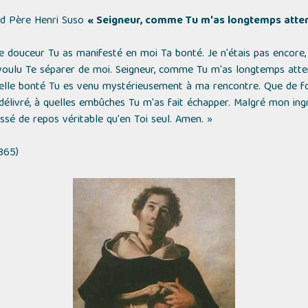
nd Père Henri Suso
« Seigneur, comme Tu m'as longtemps atten
e douceur Tu as manifesté en moi Ta bonté. Je n'étais pas encore,
 voulu Te séparer de moi. Seigneur, comme Tu m'as longtemps atten
elle bonté Tu es venu mystérieusement à ma rencontre. Que de fo
élivré, à quelles embûches Tu m'as fait échapper. Malgré mon ingr
issé de repos véritable qu'en Toi seul. Amen. »
365)