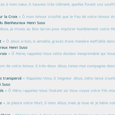
tes à mon cœur, ô Sauveur très-clément, quelles furent vos souffr
ur la Croix
« Ô mon Amour crucifié, que le Feu de votre Amour 
u Bienheureux Henri Suso
Jésus, je m'unis au Bon larron pour implorer humblement votre Mi
st
« Ô Jésus si bon, si aimable, gravez d'une manière ineffable da
reux Henri Suso
Croix
« Ô Marie, rappelez-Vous cette douleur inexprimable qui Vou
om de votre Amour, ô très-doux Jésus, tenez-moi compagnie dans 
us transpercé
« Rappelez-Vous, ô Seigneur Jésus, cette lance cruell
i Suso
ils
« Ô Mère, rappelez-Vous l'instant où Vous voyez votre Fils m
us
« Je pleure votre Mort, ô mon Jésus, mais je loue et je bénis vot