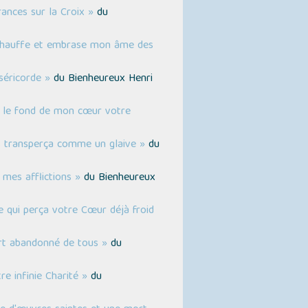
ances sur la Croix »
du
échauffe et embrase mon âme des
séricorde »
du Bienheureux Henri
ns le fond de mon cœur votre
s transperça comme un glaive »
du
mes afflictions »
du Bienheureux
e qui perça votre Cœur déjà froid
ort abandonné de tous »
du
re infinie Charité »
du