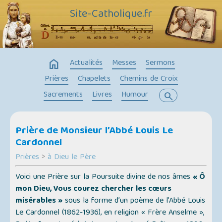
Site-Catholique.fr
home
Actualités
Messes
Sermons
Prières
Chapelets
Chemins de Croix
Sacrements
Livres
Humour
search
Prière de Monsieur l’Abbé Louis Le
Cardonnel
Prières
>
à Dieu le Père
Voici une Prière sur la Poursuite divine de nos âmes
« Ô
mon Dieu, Vous courez chercher les cœurs
misérables »
sous la forme d’un poème de l’Abbé Louis
Le Cardonnel (1862-1936), en religion « Frère Anselme »,