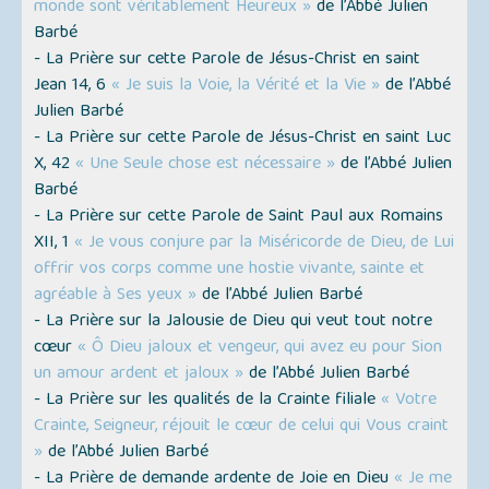
monde sont véritablement Heureux »
de l’Abbé Julien
Barbé
- La Prière sur cette Parole de Jésus-Christ en saint
Jean 14, 6
« Je suis la Voie, la Vérité et la Vie »
de l’Abbé
Julien Barbé
- La Prière sur cette Parole de Jésus-Christ en saint Luc
X, 42
« Une Seule chose est nécessaire »
de l’Abbé Julien
Barbé
- La Prière sur cette Parole de Saint Paul aux Romains
XII, 1
« Je vous conjure par la Miséricorde de Dieu, de Lui
offrir vos corps comme une hostie vivante, sainte et
agréable à Ses yeux »
de l’Abbé Julien Barbé
- La Prière sur la Jalousie de Dieu qui veut tout notre
cœur
« Ô Dieu jaloux et vengeur, qui avez eu pour Sion
un amour ardent et jaloux »
de l’Abbé Julien Barbé
- La Prière sur les qualités de la Crainte filiale
« Votre
Crainte, Seigneur, réjouit le cœur de celui qui Vous craint
»
de l’Abbé Julien Barbé
- La Prière de demande ardente de Joie en Dieu
« Je me