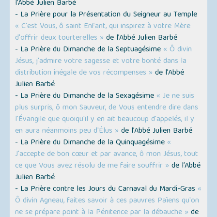
l’Abbé Julien Barbé
- La Prière pour la Présentation du Seigneur au Temple
« C'est Vous, ô saint Enfant, qui inspirez à votre Mère
d'offrir deux tourterelles »
de l’Abbé Julien Barbé
- La Prière du Dimanche de la Septuagésime
« Ô divin
Jésus, j'admire votre sagesse et votre bonté dans la
distribution inégale de vos récompenses »
de l’Abbé
Julien Barbé
- La Prière du Dimanche de la Sexagésime
« Je ne suis
plus surpris, ô mon Sauveur, de Vous entendre dire dans
l'Évangile que quoiqu'il y en ait beaucoup d'appelés, il y
en aura néanmoins peu d'Élus »
de l’Abbé Julien Barbé
- La Prière du Dimanche de la Quinquagésime
«
J'accepte de bon cœur et par avance, ô mon Jésus, tout
ce que Vous avez résolu de me faire souffrir »
de l’Abbé
Julien Barbé
- La Prière contre les Jours du Carnaval du Mardi-Gras
«
Ô divin Agneau, faites savoir à ces pauvres Païens qu'on
ne se prépare point à la Pénitence par la débauche »
de