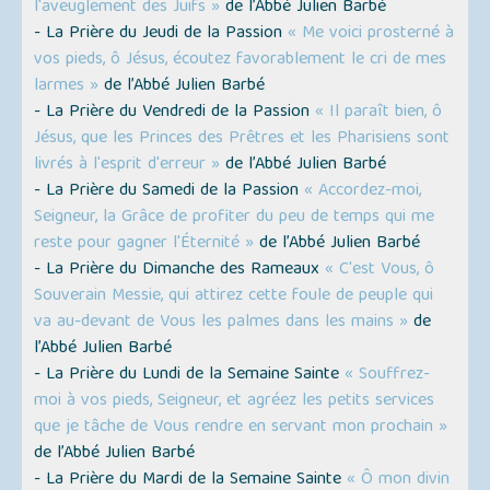
l'aveuglement des Juifs »
de l’Abbé Julien Barbé
- La Prière du Jeudi de la Passion
« Me voici prosterné à
vos pieds, ô Jésus, écoutez favorablement le cri de mes
larmes »
de l’Abbé Julien Barbé
- La Prière du Vendredi de la Passion
« Il paraît bien, ô
Jésus, que les Princes des Prêtres et les Pharisiens sont
livrés à l'esprit d'erreur »
de l’Abbé Julien Barbé
- La Prière du Samedi de la Passion
« Accordez-moi,
Seigneur, la Grâce de profiter du peu de temps qui me
reste pour gagner l'Éternité »
de l’Abbé Julien Barbé
- La Prière du Dimanche des Rameaux
« C'est Vous, ô
Souverain Messie, qui attirez cette foule de peuple qui
va au-devant de Vous les palmes dans les mains »
de
l’Abbé Julien Barbé
- La Prière du Lundi de la Semaine Sainte
« Souffrez-
moi à vos pieds, Seigneur, et agréez les petits services
que je tâche de Vous rendre en servant mon prochain »
de l’Abbé Julien Barbé
- La Prière du Mardi de la Semaine Sainte
« Ô mon divin