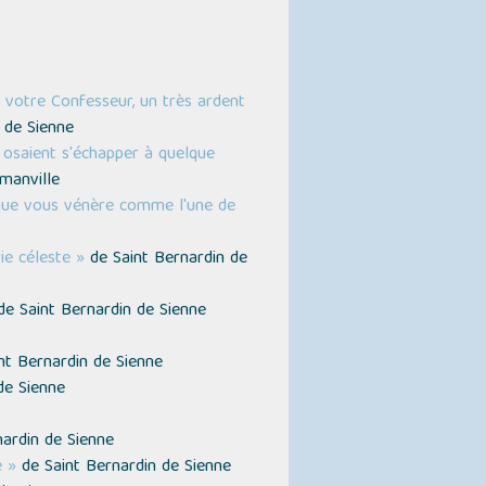
 votre Confesseur, un très ardent
 de Sienne
 osaient s'échapper à quelque
manville
phique vous vénère comme l'une de
ie céleste »
de Saint Bernardin de
e Saint Bernardin de Sienne
nt Bernardin de Sienne
de Sienne
ardin de Sienne
e »
de Saint Bernardin de Sienne