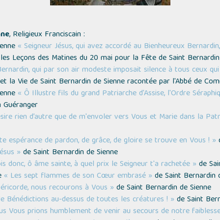
nne
, Religieux Franciscain :
Sienne
« Seigneur Jésus, qui avez accordé au Bienheureux Bernardin,
les Leçons des Matines du 20 mai pour la Fête de Saint Bernardin
ernardin, qui par son air modeste imposait silence à tous ceux qui
et la Vie de Saint Bernardin de Sienne racontée par l'Abbé de Com
Sienne
« Ô Illustre fils du grand Patriarche d'Assise, l'Ordre Séra
 Guéranger
sire rien d’autre que de m'envoler vers Vous et Marie dans la Patr
e espérance de pardon, de grâce, de gloire se trouve en Vous ! »
d
Jésus »
de Saint Bernardin de Sienne
is donc, ô âme sainte, à quel prix le Seigneur t'a rachetée »
de Sai
ie
« Les sept flammes de son Cœur embrasé »
de Saint Bernardin 
éricorde, nous recourons à Vous »
de Saint Bernardin de Sienne
Bénédictions au-dessus de toutes les créatures ! »
de Saint Bern
us Vous prions humblement de venir au secours de notre faibless