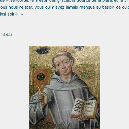
e Miséricorde, le Trésor des grâces, la Source de la piété, et le v
Vous nous rejeter, Vous qui n'avez jamais manqué au besoin de qu
si soit-il. »
-1444)