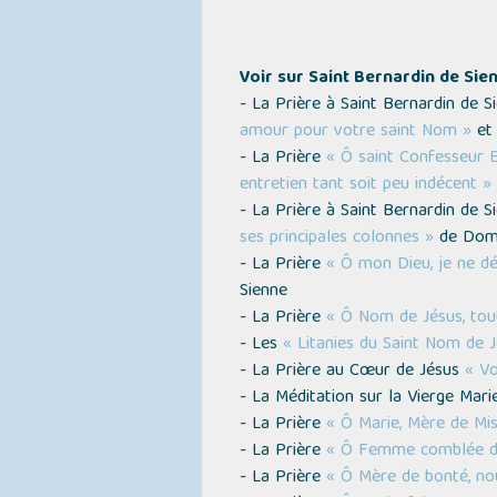
Voir sur Saint Bernardin de Sie
- La Prière à Saint Bernardin de 
amour pour votre saint Nom »
et 
- La Prière
« Ô saint Confesseur B
entretien tant soit peu indécent »
- La Prière à Saint Bernardin de 
ses principales colonnes »
de Dom
- La Prière
« Ô mon Dieu, je ne dé
Sienne
- La Prière
« Ô Nom de Jésus, tout
- Les
« Litanies du Saint Nom de 
- La Prière au Cœur de Jésus
« Vo
- La Méditation sur la Vierge Mar
- La Prière
« Ô Marie, Mère de Mis
- La Prière
« Ô Femme comblée de 
- La Prière
« Ô Mère de bonté, no