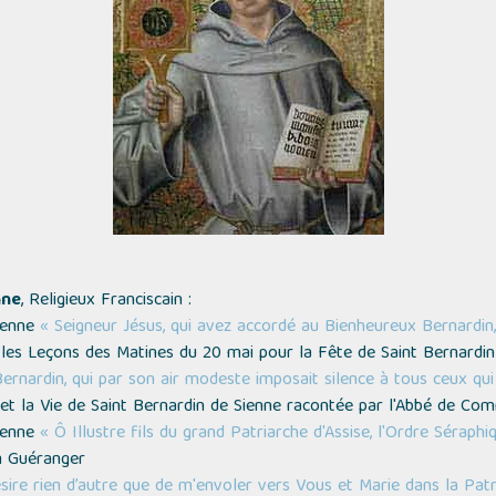
nne
, Religieux Franciscain :
Sienne
« Seigneur Jésus, qui avez accordé au Bienheureux Bernardin,
les Leçons des Matines du 20 mai pour la Fête de Saint Bernardin
ernardin, qui par son air modeste imposait silence à tous ceux qui
et la Vie de Saint Bernardin de Sienne racontée par l'Abbé de Com
Sienne
« Ô Illustre fils du grand Patriarche d'Assise, l'Ordre Séra
 Guéranger
sire rien d’autre que de m'envoler vers Vous et Marie dans la Patr