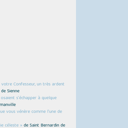
 votre Confesseur, un très ardent
 de Sienne
 osaient s'échapper à quelque
manville
phique vous vénère comme l'une de
ie céleste »
de Saint Bernardin de